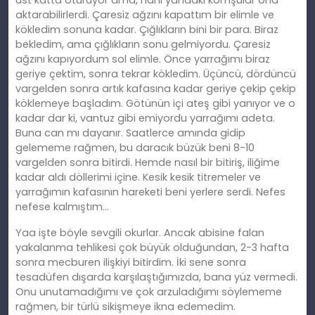
üst katta oturuyor ama, hani yandaki komşular ona
aktarabilirlerdi. Çaresiz ağzını kapattım bir elimle ve
kökledim sonuna kadar. Çığlıkların bini bir para. Biraz
bekledim, ama çığlıkların sonu gelmiyordu. Çaresiz
ağzını kapıyordum sol elimle. Önce yarrağımı biraz
geriye çektim, sonra tekrar kökledim. Üçüncü, dördüncü
vargelden sonra artık kafasına kadar geriye çekip çekip
köklemeye başladım. Götünün içi ateş gibi yanıyor ve o
kadar dar ki, vantuz gibi emiyordu yarrağımı adeta.
Buna can mı dayanır. Saatlerce amında gidip
gelememe rağmen, bu daracık büzük beni 8-10
vargelden sonra bitirdi. Hemde nasıl bir bitiriş, iliğime
kadar aldı döllerimi içine. Kesik kesik titremeler ve
yarrağımın kafasının hareketi beni yerlere serdi. Nefes
nefese kalmıştım…
Yaa işte böyle sevgili okurlar. Ancak abisine falan
yakalanma tehlikesi çok büyük olduğundan, 2-3 hafta
sonra mecburen ilişkiyi bitirdim. İki sene sonra
tesadüfen dışarda karşılaştığımızda, bana yüz vermedi.
Onu unutamadığımı ve çok arzuladığımı söylememe
rağmen, bir türlü sikişmeye ikna edemedim.