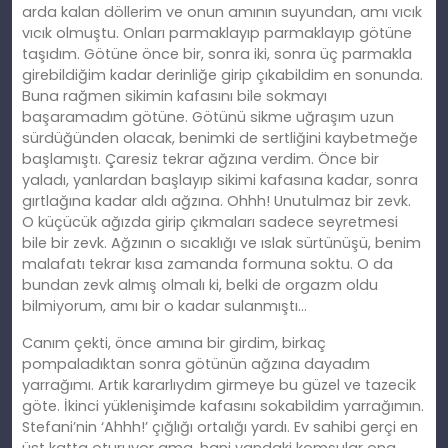
arda kalan döllerim ve onun amının suyundan, amı vıcık
vıcık olmuştu. Onları parmaklayıp parmaklayıp götüne
taşıdım. Götüne önce bir, sonra iki, sonra üç parmakla
girebildiğim kadar derinliğe girip çıkabildim en sonunda.
Buna rağmen sikimin kafasını bile sokmayı
başaramadım götüne. Götünü sikme uğraşım uzun
sürdüğünden olacak, benimki de sertliğini kaybetmeğe
başlamıştı. Çaresiz tekrar ağzına verdim. Önce bir
yaladı, yanlardan başlayıp sikimi kafasına kadar, sonra
gırtlağına kadar aldı ağzına. Ohhh! Unutulmaz bir zevk.
O küçücük ağızda girip çıkmaları sadece seyretmesi
bile bir zevk. Ağzının o sıcaklığı ve ıslak sürtünüşü, benim
malafatı tekrar kısa zamanda formuna soktu. O da
bundan zevk almış olmalı ki, belki de orgazm oldu
bilmiyorum, amı bir o kadar sulanmıştı…
Canım çekti, önce amına bir girdim, birkaç
pompaladıktan sonra götünün ağzına dayadım
yarrağımı. Artık kararlıydım girmeye bu güzel ve tazecik
göte. İkinci yüklenişimde kafasını sokabildim yarrağımın.
Stefani’nin ‘Ahhh!’ çığlığı ortalığı yardı. Ev sahibi gerçi en