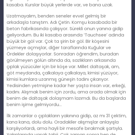
kasaba. Kurslar büyük yerlerde var, ve bana uzak.
Uzatmayalım, benden seneler evvel gelmiş bir
arkadaşla tanıştım. Adı Çetin. Komşu kasabada bir
beton fabrikasında çalışıyor. Sürekli onun yanına gidip
geliyordum. Bu iki kasaba arasında ‘Tauchsee’ adında
büyük bir göl var. Çok ta şirin bir göl. Bir köşesini
yüzmeye açmışlar, diğer taraflarında Kuğular ve
Ördekler dolaşıyorlar. Sonradan öğrendim, buradan
görülmeyen gölün altında da, sazlıkların arkasında
çıplak yüzücüler için bir köşe var. Millet daltaşak, am,
göt meydanda, çalkalaya çalkalaya, kimisi yüzüyor,
kimisi kumlara uzanmış güneşin tadını çıkarıyor.
Yedisinden yetmişine kadar her yaşta insan var, erkeği,
kadını. Alışmak benim için zordu, ama orada olmak için
benim de daltaşak dolaşmam lazımdı. Bu da başlarda
benim işime gelmiyordu…
İlk zamanlar o çıplakların yakınına gidip, az mı 31 çektim,
kana kana, dolu dolu. Oradakiler alışmışlar anlayışla
karşılıyorlardı, ama hayli bir mesafe bırakmak şartıyla.
Yakınlarında yasak tabii. Çok zaman sonra ben de