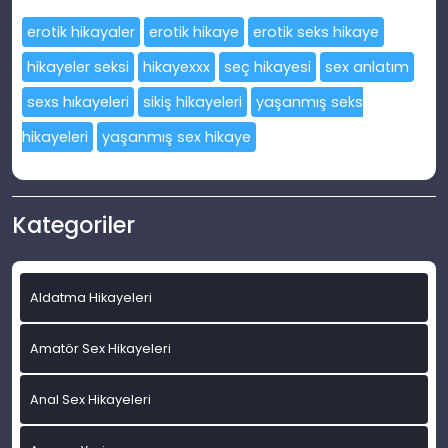
erotik hikayaler
erotik hikaye
erotik seks hikaye
hikayeler seksi
hikayexxx
seç hikayesi
sex anlatım
sexs hıkayeleri
sikiş hikayeleri
yaşanmış seks
hikayeleri
yaşanmış sex hikaye
Kategoriler
Aldatma Hikayeleri
Amatör Sex Hikayeleri
Anal Sex Hikayeleri