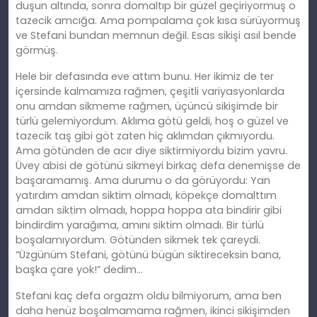
duşun altında, sonra domaltıp bir güzel geçiriyormuş o
tazecik amcığa. Ama pompalama çok kısa sürüyormuş
ve Stefani bundan memnun değil. Esas sikişi asıl bende
görmüş.
Hele bir defasında eve attım bunu. Her ikimiz de ter
içersinde kalmamıza rağmen, çeşitli variyasyonlarda
onu amdan sikmeme rağmen, üçüncü sikişimde bir
türlü gelemiyordum. Aklıma götü geldi, hoş o güzel ve
tazecik taş gibi göt zaten hiç aklımdan çıkmıyordu.
Ama götünden de acır diye siktirmiyordu bizim yavru.
Üvey abisi de götünü sikmeyi birkaç defa denemişse de
başaramamış. Ama durumu o da görüyordu: Yan
yatırdım amdan siktim olmadı, köpekçe domalttım
amdan siktim olmadı, hoppa hoppa ata bindirir gibi
bindirdim yarağıma, amını siktim olmadı. Bir türlü
boşalamıyordum. Götünden sikmek tek çareydi.
“Üzgünüm Stefani, götünü bügün siktireceksin bana,
başka çare yok!” dedim…
Stefani kaç defa orgazm oldu bilmiyorum, ama ben
daha henüz boşalmamama rağmen, ikinci sikişimden