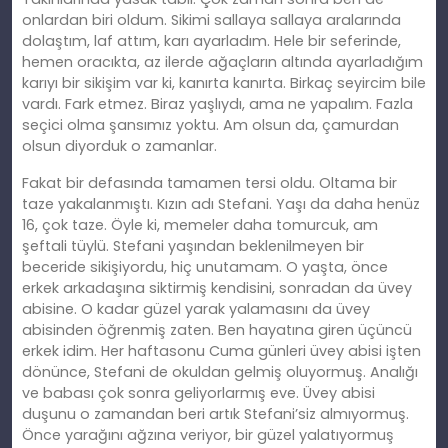
onlardan biri oldum. Sikimi sallaya sallaya aralarında
dolaştım, laf attım, karı ayarladım. Hele bir seferinde,
hemen oracıkta, az ilerde ağaçların altında ayarladığım
karıyı bir sikişim var ki, kanırta kanırta. Birkaç seyircim bile
vardı. Fark etmez. Biraz yaşlıydı, ama ne yapalım. Fazla
seçici olma şansımız yoktu. Am olsun da, çamurdan
olsun diyorduk o zamanlar.
Fakat bir defasında tamamen tersi oldu. Oltama bir
taze yakalanmıştı. Kızın adı Stefani. Yaşı da daha henüz
16, çok taze. Öyle ki, memeler daha tomurcuk, am
şeftali tüylü. Stefani yaşından beklenilmeyen bir
beceride sikişiyordu, hiç unutamam. O yaşta, önce
erkek arkadaşına siktirmiş kendisini, sonradan da üvey
abisine. O kadar güzel yarak yalamasını da üvey
abisinden öğrenmiş zaten. Ben hayatına giren üçüncü
erkek idim. Her haftasonu Cuma günleri üvey abisi işten
dönünce, Stefani de okuldan gelmiş oluyormuş. Analığı
ve babası çok sonra geliyorlarmış eve. Üvey abisi
duşunu o zamandan beri artık Stefani’siz almıyormuş.
Önce yarağını ağzına veriyor, bir güzel yalatıyormuş