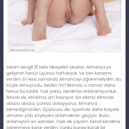
Selam sevgili 31 Seks Hikayeleri okurları. Almanya’ya
gelişimin henüz üçüncü haftasıydı. Ve ben kararımı
verdim. En kısa zamanda Almancayı öğrenmeliydim. Bu
böyle olmuyordu. Neden mi? Birincisi, o zaman daha
henüz bu kadar Türk yoktu, derdimizi anlatamıyorduk.
İkincisi de, etrafımız am kaynıyor, biz sikimiz elimizde
abaza abaza, çaresiz dolaşıyoruz, Almanca
bilmediğimizden. Üçüncüsü de, İşyerinde daha başarılı
olmanın yolu söyleyeni anlamaktan geçiyor. Bunu
anlamıştım en azından. Öyle de yaptım. Kendi kendime
öğrenmeye karar verdim, çünkü burası küçük bir