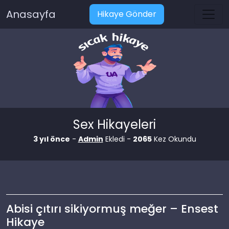
Anasayfa
Hikaye Gönder
Sex Hikayeleri
3 yıl önce
-
Admin
Ekledi -
2065
Kez Okundu
Abisi çıtırı sikiyormuş meğer – Ensest
Hikaye