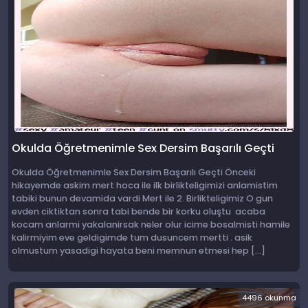
Okulda Öğretmenimle Sex Dersim Başarılı Geçti
Okulda Öğretmenimle Sex Dersim Başarılı Geçti Önceki
hikayemde askim mert hoca ile ilk birlikteligimizi anlamistim
tabiki bunun devamida vardi Mert ile 2. Birlikteligimiz O gun
evden ciktiktan sonra tabi bende bir korku oluştu acaba
kocam anlarmi yakalanirsak neler olur icime bosalmisti hamile
kalirmiyim eve geldigimde tum dusuncem mertti . asik
olmustum yasadigi hayata beni memnun etmesi hep […]
4496 okunma