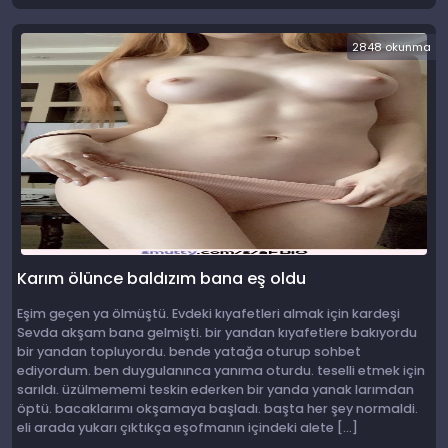
2848 okunma
Karım ölünce baldızım bana eş oldu
Eşim geçen ya ölmüştü. Evdeki kıyafetleri almak için kardeşi
Sevda akşam bana gelmişti. bir yandan kıyafetlere bakıyordu
bir yandan topluyordu. bende yatağa oturup sohbet
ediyordum. ben duygulanınca yanıma oturdu. teselli etmek için
sarıldı. üzülmememi teskin ederken bir yanda yanak larımdan
öptü. bacaklarımı okşamaya başladı. başta her şey normaldi.
eli arada yukarı çıktıkça eşofmanın içindeki alete […]