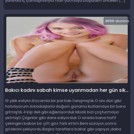
yanında iç çamaşırlarıyla filan yatmaya başladım önceleri […]
4888 okunma
Bakıcı kadını sabah kimse uyanmadan her gün sikiyorum
10 yıllık evliyim.Kocamla bir partide tanışmıştık.O anı dün gibi
hatırlıyorum.Arkadaşlarla doğum günümü kutlamaya bir bara
gitmiştik.4 kişi deli gibi eğleniyorduk.Müzik bizi çoşturmaya
yetmişti.Çılgınlar gibi dans ediyorduk.O sırada bana hafif
çekingen bakan bir çift göz fark ettim.Beni süzüyor,sonra
gözlerini çekiyordu.Başka taraflara bakar gibi yapıyor,daha