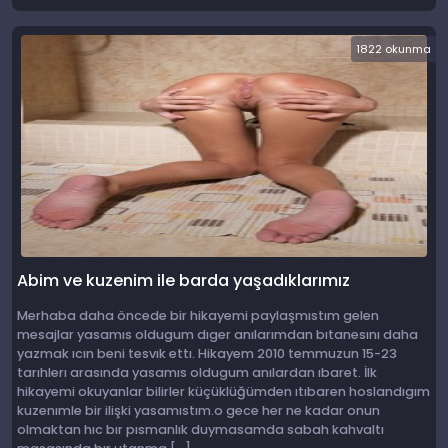
1822 okunma
Abim ve kuzenim ile barda yaşadıklarımız
Merhaba daha öncede bir hikayemi paylaşmıstım gelen
mesajlar yasamıs oldugum dıger anılarımdan bıtanesını daha
yazmak ıcın beni tesvık ettı. Hikayem 2010 temmuzun 15-23
tarıhlerı arasında yasamıs oldugum anılardan ıbaret. İlk
hikayemi okuyanlar bilirler küçüklüğümden ıtıbaren hoslandıgım
kuzenımle bir ilişki yasamıstım.o gece her ne kadar onun
olmaktan hıc bır pısmanlık duymasamda sabah kahvaltı