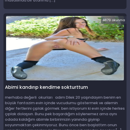
masasında bır utanma […]
4879 okunma
Abimi kandırıp kendime sokturttum
merhaba değerli okurları adım Dilek 20 yaşındayım benim en
büyük fantazim evin içinde vucudumu göstermek ve ailemin
diğer fertlerini çıplak görmek. ben istiyorum ki evin içinde herkes
çıplak dolaşsın. Bunu pek başardığım söylenemez ama aynı
odada kaldığım abimle birbirimizin yanında giyinip
soyunmaktan çekinmiyoruz. Bunu önce ben başlattım onun