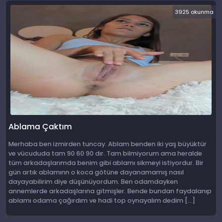
3925 okunma
Ablama Çaktım
Merhaba ben izmirden tuncay. Ablam benden iki yaş büyüktür
ve vücududa tam 90 60 90 dır. Tam bilmiyorum ama heralde
tüm arkadaşlarımda benim gibi ablamı sikmeyi istiyordur. Bir
gün artık ablamınn o koca götüne dayanamamış nasıl
dayayabilirim diye düşünüyordum. Ben odamdayken
annemlerde arkadaşlarına gitmişler. Bende bundan faydalanıp
ablamı odama çağırdım ve hadi top oynayalım dedim […]