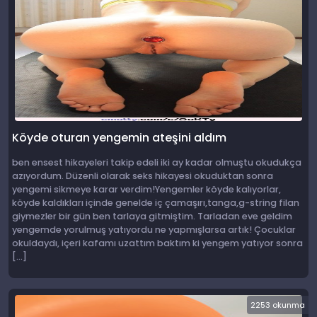
Köyde oturan yengemin ateşini aldım
ben ensest hikayeleri takip edeli iki ay kadar olmuştu okudukça
azıyordum. Düzenli olarak seks hikayesi okuduktan sonra
yengemi sikmeye karar verdim!Yengemler köyde kalıyorlar,
köyde kaldıkları içinde genelde iç çamaşırı,tanga,g-string filan
giymezler bir gün ben tarlaya gitmiştim. Tarladan eve geldim
yengemde yorulmuş yatıyordu ne yapmışlarsa artık! Çocuklar
okuldaydı, içeri kafamı uzattım baktım ki yengem yatıyor sonra
[…]
2253 okunma