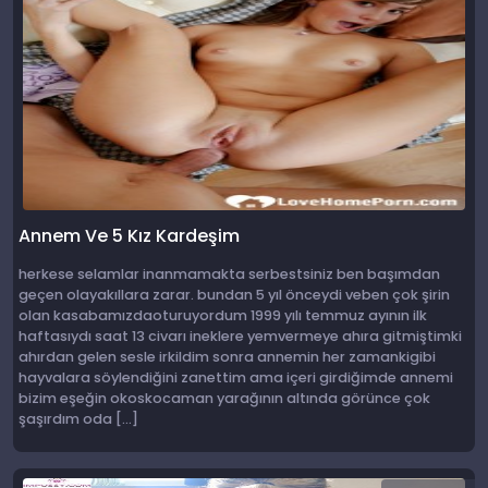
Annem Ve 5 Kız Kardeşim
herkese selamlar inanmamakta serbestsiniz ben başımdan
geçen olayakıllara zarar. bundan 5 yıl önceydi veben çok şirin
olan kasabamızdaoturuyordum 1999 yılı temmuz ayının ilk
haftasıydı saat 13 civarı ineklere yemvermeye ahıra gitmiştimki
ahırdan gelen sesle irkildim sonra annemin her zamankigibi
hayvalara söylendiğini zanettim ama içeri girdiğimde annemi
bizim eşeğin okoskocaman yarağının altında görünce çok
şaşırdım oda […]