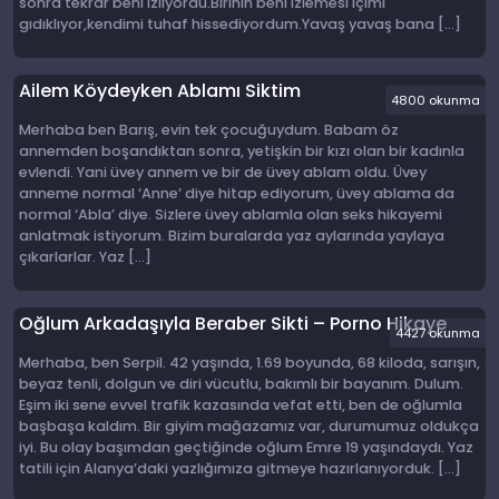
sonra tekrar beni izliyordu.Birinin beni izlemesi içimi
gıdıklıyor,kendimi tuhaf hissediyordum.Yavaş yavaş bana […]
Ailem Köydeyken Ablamı Siktim
4800 okunma
Merhaba ben Barış, evin tek çocuğuydum. Babam öz
annemden boşandıktan sonra, yetişkin bir kızı olan bir kadınla
evlendi. Yani üvey annem ve bir de üvey ablam oldu. Üvey
anneme normal ‘Anne’ diye hitap ediyorum, üvey ablama da
normal ‘Abla’ diye. Sizlere üvey ablamla olan seks hikayemi
anlatmak istiyorum. Bizim buralarda yaz aylarında yaylaya
çıkarlarlar. Yaz […]
Oğlum Arkadaşıyla Beraber Sikti – Porno Hikaye
4427 okunma
Merhaba, ben Serpil. 42 yaşında, 1.69 boyunda, 68 kiloda, sarışın,
beyaz tenli, dolgun ve diri vücutlu, bakımlı bir bayanım. Dulum.
Eşim iki sene evvel trafik kazasında vefat etti, ben de oğlumla
başbaşa kaldım. Bir giyim mağazamız var, durumumuz oldukça
iyi. Bu olay başımdan geçtiğinde oğlum Emre 19 yaşındaydı. Yaz
tatili için Alanya’daki yazlığımıza gitmeye hazırlanıyorduk. […]