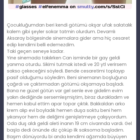
Çocukluğumdan beri kendi götümü okşar ufak salatalık
kalem gibi şeyler sokar tatmin olurdum. Devamlı
Aksaray bölgesinde sinemalara gider ama hiç cesaret
edip kendimi belli edemezdim.
Taki geçen seneye kadar.
Yine sinemada takılırken Can isminde bir gay geldi
yanıma oturdu. Sikimi tutmak istedi ve 20 ytl verirsem
sakso çekeceğini söyledi. Bende cesaretimi toplayıp
pasif olduğumu söyledim. Beni sinemanın boşluğuna
çağırdı ve çaktırmadan götümü okşamaya başladı.
Bana ne güzel götün var gel senle eve gidelim evim
yakın dediğinde sersemleşmiştim, biraz durakladım ve
hemen kabul ettim apar topar çıktık. Bakkaldan arko
krem alıp evi boyladık hemen duşa soktu beni hem
yıkanıyor hem de deliğimi genişletmeye çalışıyordum.
Oda duş aldı geldi aleti inanın 19 cm civarında vardı. Gel
başla dedi önünde diz çöküp ilk saksoma başladım.
Başım dönüyordu bi anda kendimi ağzımda büyüyen