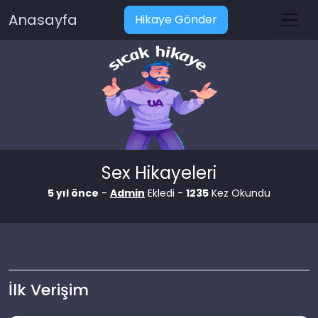
Anasayfa
Hikaye Gönder
Sex Hikayeleri
5 yıl önce
-
Admin
Ekledi -
1235
Kez Okundu
İlk Verişim