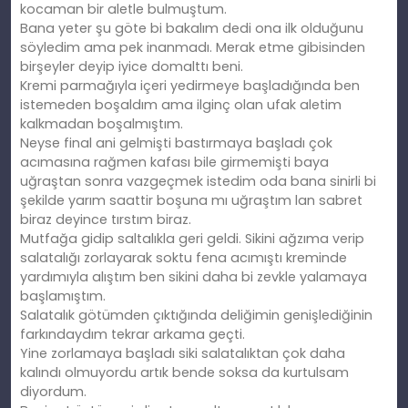
kocaman bir aletle bulmuştum.
Bana yeter şu göte bi bakalım dedi ona ilk olduğunu
söyledim ama pek inanmadı. Merak etme gibisinden
birşeyler deyip iyice domalttı beni.
Kremi parmağıyla içeri yedirmeye başladığında ben
istemeden boşaldım ama ilginç olan ufak aletim
kalkmadan boşalmıştım.
Neyse final ani gelmişti bastırmaya başladı çok
acımasına rağmen kafası bile girmemişti baya
uğraştan sonra vazgeçmek istedim oda bana sinirli bi
şekilde yarım saattir boşuna mı uğraştım lan sabret
biraz deyince tırstım biraz.
Mutfağa gidip saltalıkla geri geldi. Sikini ağzıma verip
salatalığı zorlayarak soktu fena acımıştı kreminde
yardımıyla alıştım ben sikini daha bi zevkle yalamaya
başlamıştım.
Salatalık götümden çıktığında deliğimin genişlediğinin
farkındaydım tekrar arkama geçti.
Yine zorlamaya başladı siki salatalıktan çok daha
kalındı olmuyordu artık bende soksa da kurtulsam
diyordum.