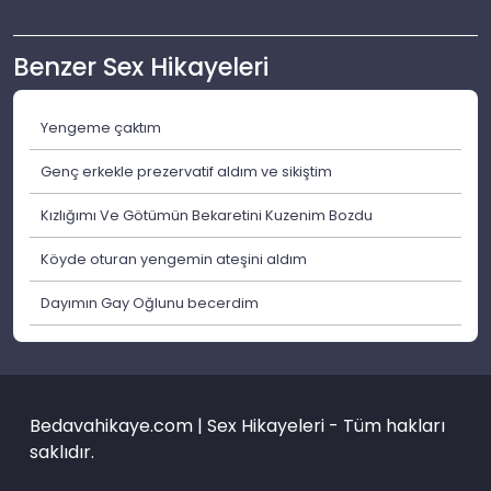
Benzer Sex Hikayeleri
Yengeme çaktım
Genç erkekle prezervatif aldım ve sikiştim
Kızlığımı Ve Götümün Bekaretini Kuzenim Bozdu
Köyde oturan yengemin ateşini aldım
Dayımın Gay Oğlunu becerdim
Bedavahikaye.com | Sex Hikayeleri - Tüm hakları
saklıdır.