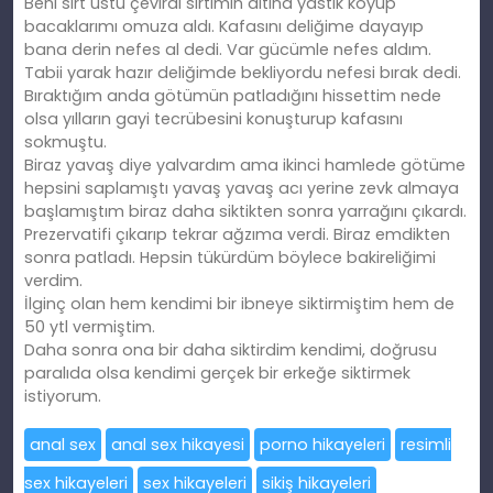
Beni sırt üstü çevirdi sırtımın altına yastık koyup
bacaklarımı omuza aldı. Kafasını deliğime dayayıp
bana derin nefes al dedi. Var gücümle nefes aldım.
Tabii yarak hazır deliğimde bekliyordu nefesi bırak dedi.
Bıraktığım anda götümün patladığını hissettim nede
olsa yılların gayi tecrübesini konuşturup kafasını
sokmuştu.
Biraz yavaş diye yalvardım ama ikinci hamlede götüme
hepsini saplamıştı yavaş yavaş acı yerine zevk almaya
başlamıştım biraz daha siktikten sonra yarrağını çıkardı.
Prezervatifi çıkarıp tekrar ağzıma verdi. Biraz emdikten
sonra patladı. Hepsin tükürdüm böylece bakireliğimi
verdim.
İlginç olan hem kendimi bir ibneye siktirmiştim hem de
50 ytl vermiştim.
Daha sonra ona bir daha siktirdim kendimi, doğrusu
paralıda olsa kendimi gerçek bir erkeğe siktirmek
istiyorum.
anal sex
anal sex hikayesi
porno hikayeleri
resimli
sex hikayeleri
sex hikayeleri
sikiş hikayeleri