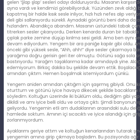
gelen ‘Şlap şlap’ sesleri odayı dolduruyordu. Masanın karşısın
ayna vardı ve kendimizi görebiliyorduk. Yüzünden zevk aldığı be
kapatmış bir halde kısık sesle inliyor, hızlı hızlı nefes alıp ver
deli gibi sallanıyordu sürekli. Aynadaki görüntü beni daha da a
hızlandım. Abandıkça abandım. Masanın üstündeki tabak çanak
titrerken sesler çıkarıyordu. Derken kenarda duran bir tabakla
çıplak parke zemine düşüp kırılma sesi geldi. Ama ben aynı ş
devam ediyordum. Yengem bir ara paniğe kapılır gibi oldu. 
önceki gibi yüksek sesle, “Ahh, ahh!” diye sesler çıkarmaya ba
yarağıma doğru gerisin geri iter olmuştu. Götünü sağa sola
bastırıyordu. Yarağım taşaklarıma kadar amındaydı yine. Aldığ
edemiyorum. Birkaç dakika bu şekilde devam ettik. Boşalaca
amından çıktım. Hemen boşalmak istemiyordum çünkü.
Yengem aniden amından çıktığım için şaşırmış gibiydi. Onu kö
oturttum ve götünü iyice havaya dikecek şekilde bacaklarını 
söyledim. Koltuğun üzerinde iki büklüm oldu, dediğim gibi y
dikildi ve amı iyice belli oldu ve ortaya çıktı. Şimdi banyonun 
geliyordu. Yengemin etli am dudaklarının arasındaki sulu deli
hamlede soktum. Amının içi sıcacıktı ve iyice ıslandığı için gir
zorlanmıyordum.
Ayaklarımı geriye attım ve koltuğun kenarlarından tutarak şın
yengemin amına girip çıkmaya başladım. Bu pozisyonda ağır a