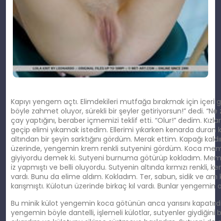
Kapıyı yengem açtı. Elimdekileri mutfağa bırakmak için içeri 
böyle zahmet oluyor, sürekli bir şeyler getiriyorsun!” dedi. “N
çay yaptığını, beraber içmemizi teklif etti. “Olur!” dedim. Kızl
geçip elimi yıkamak istedim. Ellerimi yıkarken kenarda duran ki
altından bir şeyin sarktığını gördüm. Merak ettim. Kapağı kaldır
üzerinde, yengemin krem renkli sutyenini gördüm. Koca meme
giyiyordu demek ki. Sutyeni burnuma götürüp kokladım. Mem
iz yapmıştı ve belli oluyordu. Sutyenin altında kırmızı renkli, ken
vardı. Bunu da elime aldım. Kokladım. Ter, sabun, sidik ve am k
karışmıştı. Külotun üzerinde birkaç kıl vardı. Bunlar yengemin am
Bu minik külot yengemin koca götünün anca yarısını kapatırdı.
yengemin böyle dantelli, işlemeli külotlar, sutyenler giydiğin