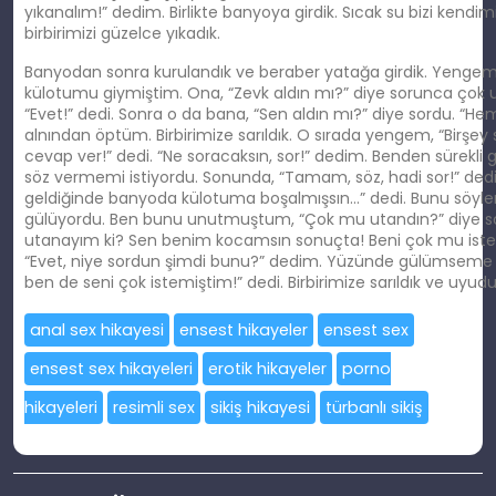
yıkanalım!” dedim. Birlikte banyoya girdik. Sıcak su bizi kendim
birbirimizi güzelce yıkadık.
Banyodan sonra kurulandık ve beraber yatağa girdik. Yengem 
külotumu giymiştim. Ona, “Zevk aldın mı?” diye sorunca çok u
“Evet!” dedi. Sonra o da bana, “Sen aldın mı?” diye sordu. “H
alnından öptüm. Birbirimize sarıldık. O sırada yengem, “Birş
cevap ver!” dedi. “Ne soracaksın, sor!” dedim. Benden sürekli
söz vermemi istiyordu. Sonunda, “Tamam, söz, hadi sor!” de
geldiğinde banyoda külotuma boşalmışsın…” dedi. Bunu söylerke
gülüyordu. Ben bunu unutmuştum, “Çok mu utandın?” diye so
utanayım ki? Sen benim kocamsın sonuçta! Beni çok mu iste
“Evet, niye sordun şimdi bunu?” dedim. Yüzünde gülümseme v
ben de seni çok istemiştim!” dedi. Birbirimize sarıldık ve uyudu
anal sex hikayesi
ensest hikayeler
ensest sex
ensest sex hikayeleri
erotik hikayeler
porno
hikayeleri
resimli sex
sikiş hikayesi
türbanlı sikiş