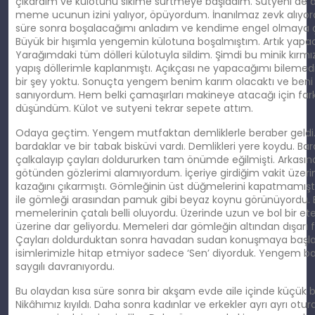
çıkardım ve külotunu sikime sürtmeye başladım. Sutyeni de
meme ucunun izini yalıyor, öpüyordum. İnanılmaz zevk alıyord
süre sonra boşalacağımı anladım ve kendime engel olmaya ça
Büyük bir hışımla yengemin külotuna boşalmıştım. Artık yapac
Yarağımdaki tüm dölleri külotuyla sildim. Şimdi bu minik kırmı
yapış döllerimle kaplanmıştı. Açıkçası ne yapacağımı bilem
bir şey yoktu. Sonuçta yengem benim karım olacaktı ve beni
sanıyordum. Hem belki çamaşırları makineye atacağı için fa
düşündüm. Külot ve sutyeni tekrar sepete attım.
Odaya geçtim. Yengem mutfaktan demliklerle beraber geldi.
bardaklar ve bir tabak bisküvi vardı. Demlikleri yere koydu. Bar
çalkalayıp çayları doldururken tam önümde eğilmişti. Arkasınd
götünden gözlerimi alamıyordum. İçeriye girdiğim vakit üzerin
kazağını çıkarmıştı. Gömleğinin üst düğmelerini kapatmamıştı
ile gömleği arasından pamuk gibi beyaz koynu görünüyordu. 
memelerinin çatalı belli oluyordu. Üzerinde uzun ve bol bir et
üzerine dar geliyordu. Memeleri dar gömleğin altından dışarı f
Çayları doldurduktan sonra havadan sudan konuşmaya başladı
isimlerimizle hitap etmiyor sadece ‘Sen’ diyorduk. Yengem b
saygılı davranıyordu.
Bu olaydan kısa süre sonra bir akşam evde aile içinde küçük bi
Nikâhımız kıyıldı. Daha sonra kadınlar ve erkekler ayrı ayrı otur