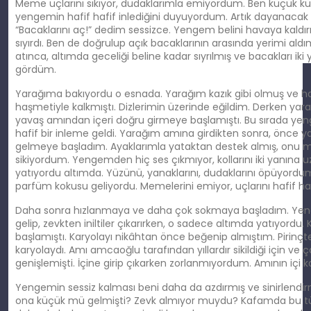
Meme uçlarını sıkıyor, dudaklarımla emiyordum. Ben küçük küçü
yengemin hafif hafif inlediğini duyuyordum. Artık dayanacak
“Bacaklarını aç!” dedim sessizce. Yengem belini havaya kaldırı
sıyırdı. Ben de doğrulup açık bacaklarının arasında yerimi al
atınca, altımda geceliği beline kadar sıyrılmış ve bacakları ik
gördüm.
Yarağıma bakıyordu o esnada. Yarağım kazık gibi olmuş ve 
haşmetiyle kalkmıştı. Dizlerimin üzerinde eğildim. Derken yar
yavaş amından içeri doğru girmeye başlamıştı. Bu sırada yen
hafif bir inleme geldi. Yarağım amına girdikten sonra, önce y
gelmeye başladım. Ayaklarımla yataktan destek almış, onu 
sikiyordum. Yengemden hiç ses çıkmıyor, kollarını iki yanına 
yatıyordu altımda. Yüzünü, yanaklarını, dudaklarını öpüyordum
parfüm kokusu geliyordu. Memelerini emiyor, uçlarını hafif haf
Daha sonra hızlanmaya ve daha çok sokmaya başladım. Yen
gelip, zevkten iniltiler çıkarırken, o sadece altımda yatıyordu
başlamıştı. Karyolayı nikâhtan önce beğenip almıştım. Pirinçt
karyolaydı. Amı amcaoğlu tarafından yıllardır sikildiği için 
genişlemişti. İçine girip çıkarken zorlanmıyordum. Amının içi k
Yengemin sessiz kalması beni daha da azdırmış ve sinirlendi
ona küçük mü gelmişti? Zevk almıyor muydu? Kafamda bu tür