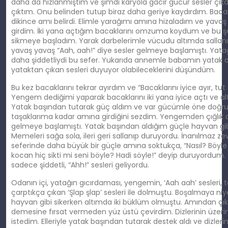
daha da hızlanmıştım ve şimdi karyola gacır gucur sesler çık
çıktım. Onu belinden tutup biraz daha geriye kaydırdım. Bacak
dikince amı belirdi. Elimle yarağımı amına hizaladım ve yavaş
girdim. İki yana açtığım bacaklarını omzuma koydum ve bu şe
sikmeye başladım. Yarak darbelerimle vücudu altımda salla
yavaş yavaş “Aah, aah!” diye sesler gelmeye başlamıştı. Yatağı
daha şiddetliydi bu sefer. Yukarıda annemle babamın yatak od
yataktan çıkan sesleri duyuyor olabileceklerini düşündüm.
Bu kez bacaklarını tekrar ayırdım ve “Bacaklarını iyice ayır, tut
Yengem dediğimi yaparak bacaklarını iki yana iyice açtı ve alt
Yatak başından tutarak güç aldım ve var gücümle öne doğru 
taşaklarıma kadar amına girdiğini sezdim. Yengemden çığlık ata
gelmeye başlamıştı. Yatak başından aldığım güçle hayvan gib
Memeleri sağa sola, ileri geri sallanıp duruyordu. İnanılmaz ze
seferinde daha büyük bir güçle amına soktukça, “Nasıl? Böyle 
kocan hiç sikti mi seni böyle? Hadi söyle!” deyip duruyordu
sadece şiddetli, “Ahh!” sesleri geliyordu.
Odanın içi, yatağın gıcırdaması, yengemin, ‘Aah aah’ sesleri, t
çarptıkça çıkan ‘Şlap şlap’ sesleri ile dolmuştu. Boşalmaya n
hayvan gibi sikerken altımda iki büklüm olmuştu. Amından çık
demesine fırsat vermeden yüz üstü çevirdim. Dizlerinin üzer
istedim. Elleriyle yatak başından tutarak destek aldı ve dizler