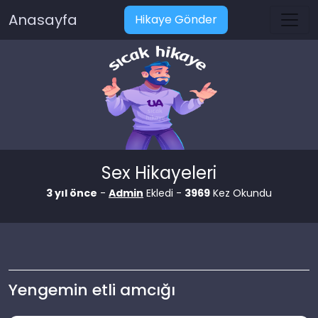
Anasayfa
Hikaye Gönder
Sex Hikayeleri
3 yıl önce
-
Admin
Ekledi -
3969
Kez Okundu
Yengemin etli amcığı