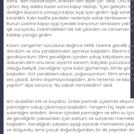
Bana, “Ben hazırlanayım, istersen sen dışarı çık!” dedi. Onu kı
çıktım. Beş dakika kadar sonra kapıyı tıklatıp, “İçeri geleyim m
dediğini duyunca yavaşça kapıyı açıp içeri girdim. Işığı söndü
karanlıktı. Kalın kadife perdeler nedeniyle sokak lambasının ış
Bunun üzerine kapıyı açıp içerdeki banyonun lambasını yaktım.
ışık vuruyordu. Üzerimdekileri tek tek çıkardım ve tamamen çı
kaldırıp yatağa girdim.
Kolum yengemin vücuduna değince irkildi. Üzerine gecelik gi
döndüm ve onu yanaklarından öpmeye başladım. Ellerimi d
gezdiriyordum. Elimi geceliğinin içinden sokup kalçalarını avuç
dokunan elim onu biraz ürpertti sanırım. Kalçaları pürüzsüzdü. 
olduğu belliydi. Geceliğinin içine külot giymemişti. Elimle g
başladım. Göt yanaklarını sıkıyor, yoğuruyordum. Elimi amına at
ses çıkardı. Amını okşamaya başladım. Amı tertemiz ve kılsızd
yaptın?” diye sorunca, “Bu sabah temizledim!” dedi.
Am dudakları etli ve büyüktü. Onları parmak uçlarımla sıkıyor
parmağımı sokup çıkarmaya başladım. Yengem hiç tepki ve
sulandığını anladım. Amının içindeki parmağım ve elim su içind
de geceliğinin yakasından içeri soktum ve sutyensiz memeler
başladım. Geceliğinin yakasını aşağı sıyırarak memelerini çı
ve dolgundu, ama çocuk doğurduğundan, bir de yaşından dola