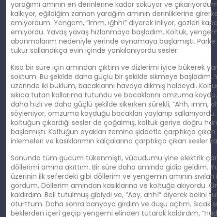
yarağımı amının en derinlerine kadar sokuyor ve çıkarıyordum.
kalkıyor, eğildiğim zaman yarağım amının derinliklerine girerk
emiyordum. Yengem, “Imm, ığhh!” diyerek inliyor, gözleri kapal
emiyordu. Yavaş yavaş hızlanmaya başladım. Koltuk, yengemi
abanmalarım nedeniyle yerinde oynamaya başlamıştı. Parke z
tukur sallandıkça evin içinde yankılanıyordu sesler.
Kısa bir süre için amından çıktım ve dizlerimi iyice bükerek y
soktum. Bu şekilde daha güçlü bir şekilde sikmeye başladım
üzerinde iki büklüm, bacaklarını havaya dikmiş haldeydi. Kolt
sıkıca tutan kollarıma tutundu ve bacaklarını omzuma koydu. 
daha hızlı ve daha güçlü şekilde sikerken sürekli, “Ahh, ımm, o
söyleniyor, omzuma koyduğu bacakları yaylanıp sallanıyordu
koltuğun çıkardığı sesler de çoğalmış, koltuk geriye doğru h
başlamıştı. Koltuğun ayakları zemine şiddetle çarptıkça çıka
inlemeleri ve kasıklarımın kalçalarına çarptıkça çıkan sesler ka
Sonunda tüm gücüm tükenmişti, vücudumu yine elektrik çarp
döllerimi amına akıttım. Bir süre daha amında gidip geldim. Y
üzerinin ilk seferdeki gibi döllerim ve yengemin amının sıvıları 
gördüm. Döllerim amından kasıklarına ve koltuğa akıyordu. 
kaldırdım. Beli tutulmuş gibiydi ve, “Aay, ahh!” diyerek belini 
oturttum. Daha sonra banyoya girdim ve duşu açtım. Sıcak 
beklerden içeri geçip yengemi elinden tutarak kaldırdım, “Had