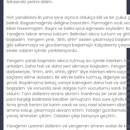
Arkasında yerimi aldım.
Göt yanaklarını iki yana iyice açınca oldukça kıllı ve bir çukur 
belirdi. Başparmağımla deliğine bastırdım. Parmağım vıcık vıcık
kılları hissetmiştim. Başını ve belini iyice eğmesini söyledim. B
Yarağımı tekrar amına soktum. Belinden sıkıca tuttum ve git
başladım. Yengem yine, “Ahh, ahh!” sesleri çıkarmaya başlamı
gibi sallanmaya ve gıcırdamaya başlamıştı. Kalçalarına çarpa
sesler odanın içinde yankılanıyordu.
Yengem yatak başından sıkıca tutmuş acı içinde inlerken, b
anladım. Daha hızlı ve daha sert sikmeye başladım. Yengem a
darbeleriyle, “Imm, ahh, ohhh, ığhh!” diye inlerken elimi saçı
saçlarını elime doladım. Bir elimle belini tutmuş, diğeriyle saç
şimdi. Boşalmama birkaç saniye kalmışken daha hızlı ve da
başladım. Ve sonunda zevk dalgası tüm vücudumu sardı. Elekt
oldum. Tüm döllerimi amına akıttım. İnanılmaz bir zevk almı
para karşılığı kadınlarla beraber olmuştum. Kısa süre içinde ka
Ama şimdi benim bir karım vardı ve onu nasıl istersem sikebil
amına sokup çıkarmaya devam ettim. Yatağın gıcırdamaları 
yavaş amından çıktım. Odadan çıkıp banyoya geçtim…
Yarağımın üzerinin döllerim ve yengemin amının sıvıları ile k