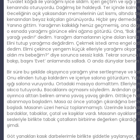
Tuvalet kâğıdı ile yarağımı iyice sildim. İçeri geçtim ve ışığı
kenarında oturuyordu. Dağılmış bir haldeydi. Ter içinde kalmış, 
Geceliğinin açık yakasından memelerinin üst kısmı, altında to
kenarından beyaz kalçaları görünüyordu. Hiçbir şey demeden
Yanına gittim. Yarağımın kalkıklığı henüz geçmemiş, ona do
o esnada yarağımı görünce elini ağzına götürdü. Ona, “Bak se
yarağı yedin!” dedim. Yarağım damarlarının içine dolan kanla k
Elini tutup yarağıma değdirdim. Çekmek istedi ama engel old
dedim. Elimi çekince yengem küçük elleriyle yarağımı okşama
aldın mı bebeğim?” diye sorunca sessiz kaldı. Tekrar sorunca 
bakıp, başını ‘Evet’ anlamında salladı. O anda dünyalar benim
Bir süre bu şekilde okşayınca yarağım yine sertleşmeye ve ka
Onu elinden tutup kaldırdım ve içeriye salona götürdüm. Ya
ışığı salona vuruyordu. Ortadaki masaya domalttım. Elleriyle
sıkıca tutuyordu. Bacaklarını açmasını söyledim. Ardından göt
ayırınca alttan beliren amına yavaş yavaş girdim. Gittikçe h
abanmaya başladım. Masa az önce yatağın çıkardığına benze
başladı. Masanın üzeri henüz toplanmamıştı. Üzerinde kadınla
bardaklar, tabaklar, çatal ve kaşıklar vardı. Masanın ayakları
sesleriyle birlikte tabak çatalların birbirine değerken çıkardığı
şimdi.
Göt yanakları kasık darbelerimle birlikte şiddetle yaylanıyor, t