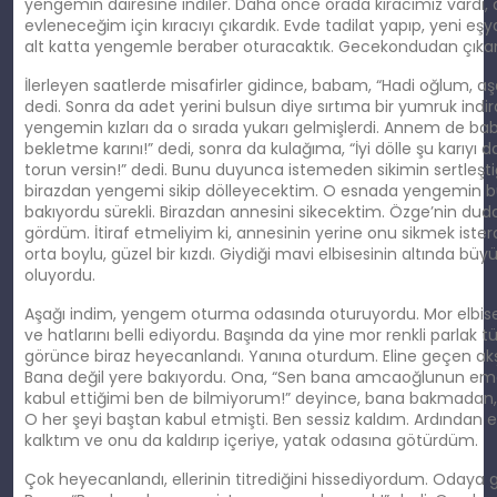
yengemin dairesine indiler. Daha önce orada kiracımız vard
evleneceğim için kıracıyı çıkardık. Evde tadilat yapıp, yeni eş
alt katta yengemle beraber oturacaktık. Gecekondudan çıkar
İlerleyen saatlerde misafirler gidince, babam, “Hadi oğlum, aşa
dedi. Sonra da adet yerini bulsun diye sırtıma bir yumruk indi
yengemin kızları da o sırada yukarı gelmişlerdi. Annem de ba
bekletme karını!” dedi, sonra da kulağıma, “İyi dölle şu karıyı d
torun versin!” dedi. Bunu duyunca istemeden sikimin sertleştiğ
birazdan yengemi sikip dölleyecektim. O esnada yengemin b
bakıyordu sürekli. Birazdan annesini sikecektim. Özge’nin dudakl
gördüm. İtiraf etmeliyim ki, annesinin yerine onu sikmek ister
orta boylu, güzel bir kızdı. Giydiği mavi elbisesinin altında büy
oluyordu.
Aşağı indim, yengem oturma odasında oturuyordu. Mor elbis
ve hatlarını belli ediyordu. Başında da yine mor renkli parlak tü
görünce biraz heyecanlandı. Yanına oturdum. Eline geçen ak
Bana değil yere bakıyordu. Ona, “Sen bana amcaoğlunun eman
kabul ettiğimi ben de bilmiyorum!” deyince, bana bakmadan, 
O her şeyi baştan kabul etmişti. Ben sessiz kaldım. Ardından 
kalktım ve onu da kaldırıp içeriye, yatak odasına götürdüm.
Çok heyecanlandı, ellerinin titrediğini hissediyordum. Odaya g