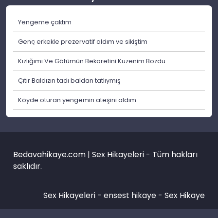
Yengeme çaktım
Genç erkekle prezervatif aldım ve sikiştim
Kızlığımı Ve Götümün Bekaretini Kuzenim Bozdu
Çıtır Baldızın tadı baldan tatlıymış
Köyde oturan yengemin ateşini aldım
Bedavahikaye.com | Sex Hikayeleri - Tüm hakları
saklıdır.
Sex Hikayeleri -
ensest hikaye
-
Sex Hikaye