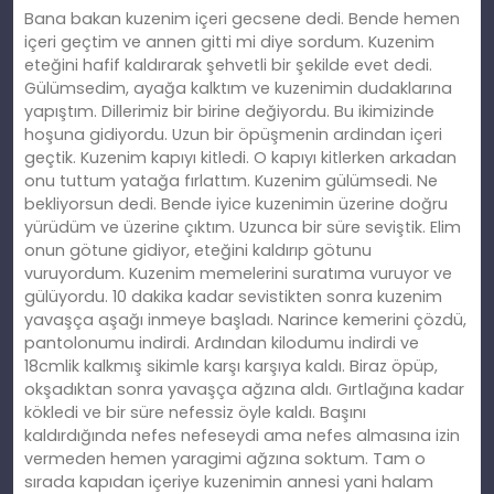
Bana bakan kuzenim içeri gecsene dedi. Bende hemen
içeri geçtim ve annen gitti mi diye sordum. Kuzenim
eteğini hafif kaldırarak şehvetli bir şekilde evet dedi.
Gülümsedim, ayağa kalktım ve kuzenimin dudaklarına
yapıştım. Dillerimiz bir birine değiyordu. Bu ikimizinde
hoşuna gidiyordu. Uzun bir öpüşmenin ardindan içeri
geçtik. Kuzenim kapıyı kitledi. O kapıyı kitlerken arkadan
onu tuttum yatağa fırlattım. Kuzenim gülümsedi. Ne
bekliyorsun dedi. Bende iyice kuzenimin üzerine doğru
yürüdüm ve üzerine çıktım. Uzunca bir süre seviştik. Elim
onun götune gidiyor, eteğini kaldırıp götunu
vuruyordum. Kuzenim memelerini suratıma vuruyor ve
gülüyordu. 10 dakika kadar sevistikten sonra kuzenim
yavaşça aşağı inmeye başladı. Narince kemerini çözdü,
pantolonumu indirdi. Ardından kilodumu indirdi ve
18cmlik kalkmış sikimle karşı karşıya kaldı. Biraz öpüp,
okşadıktan sonra yavaşça ağzına aldı. Gırtlağına kadar
kökledi ve bir süre nefessiz öyle kaldı. Başını
kaldırdığında nefes nefeseydi ama nefes almasına izin
vermeden hemen yaragimi ağzına soktum. Tam o
sırada kapıdan içeriye kuzenimin annesi yani halam