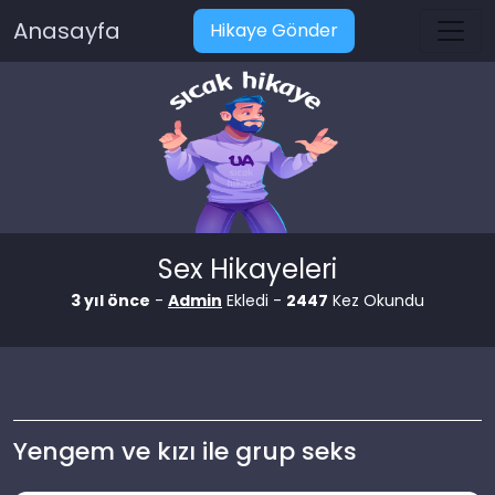
Anasayfa
Hikaye Gönder
Sex Hikayeleri
3 yıl önce
-
Admin
Ekledi -
2447
Kez Okundu
Yengem ve kızı ile grup seks