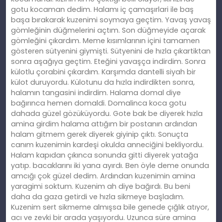
gotu kocaman dedim. Halamı iç çamaşırlari ile baş
başa bırakarak kuzenimi soymaya geçtim. Yavaş yavaş
gömleğinin düğmelerini açtım. Son düğmeyide açarak
gömleğini çıkardım. Meme kısımlarının içini tamamen
gösteren sütyenini giymişti. Sütyenini de hızla çıkartiktan
sonra aşağıya geçtim. Eteğini yavaşça indirdim. Sonra
külotlu çorabini çıkardım. Karşımda dantelli siyah bir
külot duruyordu. Külotunu da hızla indirdikten sonra,
halamın tangasini indirdim. Halama domal diye
bağırınca hemen domaldi. Domalinca koca gotu
dahada güzel gözüküyordu. Gote bak be diyerek hızla
amina girdim halama attığım bir postanın ardından
halam gitmem gerek diyerek giyinip çıktı. Sonuçta
canım kuzenimin kardeşi okulda anneciğini bekliyordu.
Halam kapıdan çıkınca sonunda gitti diyerek yatağa
yatıp. bacaklarını iki yana ayırdı. Ben öyle deme onunda
amcığı çok güzel dedim. Ardından kuzenimin amina
yaragimi soktum. Kuzenim ah diye bağırdı. Bu beni
daha da gaza getirdi ve hızla sikmeye başladım.
Kuzenim sert sikmeme almışsa bile genede çığlık atıyor,
acı ve zevki bir arada yaşıyordu. Uzunca süre amina