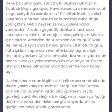
Gene bir cuma günü saat 2 gibi okuldan çıkmıştım.
Sıcak bir Mayıs günüydü. Hava kavurucu derecede sıcak
ve gunesliydi. Bu sıcaklıkta sırf Elif’i sikebilmek için okul
çıkışı hızla metroya bindim ve kuzenimin evine doğru
yola çıktım. Metro neyseki serindi, gidene kadar
yanmadim. Aradan geçen 20 dakikanın ardından
sonunda kuzenimin oturduğu siteye gelmiştim. Sitenin
içine girdim. Ardından da kuzenimin oturduğu 10 katlı,
dışı kırmızı, beyaz olan binaya girdim. Elif’in oturduğu 2.
Kata çıktım. Kapıyı calmiyor elife kapıyı açması için
mesaj atıyordum. Çünkü komşular duymasın yada o an
annesi evdeyse yakalanmayalim diye böyle bir önlem
almıştık. Mesajı atmamin ardindan elif hemem kapıyı
açtı.
Üzerinde her zaman ki gibi okul üniforması vardı. Altında
dizinin yarım karış üstünde gri eteği. Üstünde üzerine
tam oturan, sütyenini azda olsa gösteren beyaz
gömleği vardı. Gömleğin ilk iki düğmesini açmışti. Açtığı
düğmeler yüzünden dekoltesi gözüküyordu. Altına
giydiği ten tengi külotlu çorabı vardı.