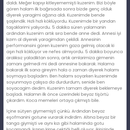
daldı. Meğer kapıyı kitleyememişti kuzenim. Bizi böyle
gören halam ilk bağırsada sonra bizde genç olduk
diyerek yaragimi ağzına aldı. Kuzenimde bende
şaşkındik. Hızlı hızlı köklüyordu. Kuzenimde bir yandan
taşaklarimi yalıyordu. 5 dakika süren yalamanin
ardından kuzenim artık sıra bende anne dedi. Annesi iyi
kızım al diyerek yaragimdan çekildi. Annesinin
performansini gören kuzenim gaza gelmiş olacak ki
aşırı hızlı köklüyor ve nefes almıyordu. 5 dakika boyunca
aralıksız yaladiktan sonra, artık amlarimiza girmenin
zamanı gelmedi mi dedi annesine bakarak. Halama
bakarak ilk sana gireyim hala o zaman diyerek halamı
soymaya başladım. Ben halamı soyarken kuzenimde
soyunmaya çalışsa da durdurdum, senide ben
soyacagim dedim. Kuzenim tamam diyerek beklemeye
başladı. Halamın ilk önce üzerindeki beyaz tişörtü
çıkardım. Koca memeleri ortaya çıkmıştı bile.
İçine sütyen giymemişti çünkü. Ardından beyaz
eşofmanini gotune vurarak indirdim. Altına beyaz bir
tanga giymişti ve aynı kızı gibi halaminda gotu
kocamandı. kızının kime çektiği belli oluyor, ikinizinde