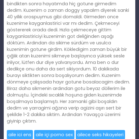
bindikten sonra hayatımda hiç gotune girmedim
dedim. Kuzenim o zaman doggy yapalım diyerek sanki
40 yıllık orospuymus gibi domaldi. Girmeden once
kuzenime kayganlastirici var mı dedim. Çekmeceyi
göstererek orada dedi. Hızla çekmeceye gittim
kayganlastiriciyi kuzenimin got deliğinden aşağı
döktüm. Ardından da sikime sürdüm ve usulca
kuzenimin gotune girdim. Kökledigim zaman büyük bir
çığlık atan kuzenimi sikmeye başlayınca yüksek sesle
inliyor, lütfen dur diye yalvarıyordu. Ama ben o dur
dedikçe onu daha da sert sikiyordum. 10 dakikada
burayı siktikten sonra boşalıyorum dedim. Kuzenim
dönmeye çalışsada hayır gotune bosalacagim dedim.
Biraz daha sikmenin ardından gotu beyaz döllerim ile
dolmuştu. İçindeki sıcaklık hoşuna giden kuzenimde
boşalmaya başlamıştı. Her zamanki gibi boşaldın
dedim ve yarragimi ağzına verip agizini aşırı sert bir
şekilde 1-2 dakika siktim. Ardından Yavaşça üzerimi
giyinip çıktım.
aile ici ens
aile içi porno sex
ailece seks hikayeleri