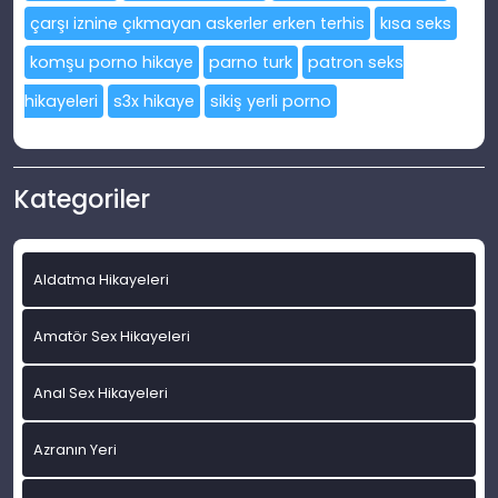
çarşı iznine çıkmayan askerler erken terhis
kısa seks
komşu porno hikaye
parno turk
patron seks
hikayeleri
s3x hikaye
sikiş yerli porno
Kategoriler
Aldatma Hikayeleri
Amatör Sex Hikayeleri
Anal Sex Hikayeleri
Azranın Yeri