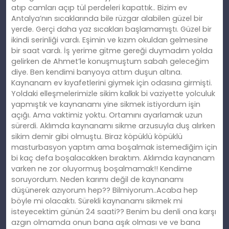
atıp camları açıp tül perdeleri kapattık.. Bizim ev
Antalya’nın sıcaklarında bile rüzgar alabilen güzel bir
yerde. Gerçi daha yaz sıcakları başlamamıştı. Güzel bir
ikindi serinliği vardı. Eşimin ve kızım okuldan gelmesine
bir saat vardı. İş yerime gitme gereği duymadım yolda
gelirken de Ahmet’le konuşmuştum sabah geleceğim
diye. Ben kendimi banyoya attım duşun altına.
Kaynanam ev kıyafetlerini giymek için odasına girmişti.
Yoldaki elleşmelerimizle sikim kalkık bi vaziyette yolculuk
yapmıştık ve kaynanamı yine sikmek istiyordum işin
açığı. Ama vaktimiz yoktu. Ortamını ayarlamak uzun
sürerdi. Aklımda kaynanamı sikme arzusuyla duş alırken
sikim demir gibi olmuştu. Biraz köpüklü köpüklü
masturbasyon yaptım ama boşalmak istemediğim için
bi kaç defa boşalacakken bıraktım. Aklımda kaynanam
varken ne zor oluyormuş boşalmamak!! Kendime
soruyordum. Neden karımı değil de kaynanamı
düşünerek azıyorum hep?? Bilmiyorum..Acaba hep
böyle mi olacaktı. Sürekli kaynanamı sikmek mi
isteyecektim günün 24 saati?? Benim bu denli ona karşı
azgın olmamda onun bana aşık olması ve ve bana