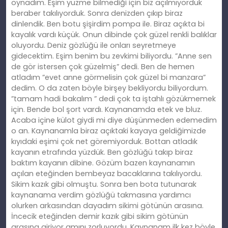
oynadım. Eşim yüzme bilmediği için biz açılmıyorduk
beraber takılıyorduk. Sonra denizden çıkıp biraz
dinlendik. Ben botu şişirdim pompa ile. Biraz açıkta bi
kayalık vardı küçük. Onun dibinde çok güzel renkli balıklar
oluyordu. Deniz gözlüğü ile onları seyretmeye
gidecektim. Eşim benim bu zevkimi biliyordu. ”Anne sen
de gör istersen çok güzelmiş” dedi. Ben de hemen
atladım ”evet anne görmelisin çok güzel bi manzara”
dedim. O da zaten böyle birşey bekliyordu biliyordum.
”tamam hadi bakalım ” dedi çok ta iştahlı gözükmemek
için. Bende bol şort vardı. Kaynanamda etek ve bluz.
Acaba içine külot giydi mi diye düşünmeden edemedim
o an. Kaynanamla biraz açıktaki kayaya geldiğimizde
kıyıdaki eşimi çok net göremiyorduk. Bottan atladık
kayanın etrafında yüzdük. Ben gözlüğü takıp biraz
baktım kayanın dibine. Gözüm bazen kaynanamın
açılan eteğinden bembeyaz bacaklarına takılıyordu.
Sikim kazık gibi olmuştu. Sonra ben bota tutunarak
kaynanama verdim gözlüğü takmasına yardımcı
olurken arkasından dayadım sikimi götünün arasına.
İncecik eteğinden demir kazık gibi sikim götünün
arasına giriyor amını zorluyordu. Kaynanam ilk kez böyle