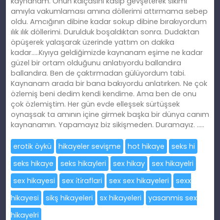
kaynanam. Onun kalçasını kasıp gevşeterek sikimi
amıyla vakumlaması amına döllerimi attırmama sebep
oldu. Amcığının dibine kadar sokup dibine bırakıyordum
ılık ılık döllerimi. Durulduk boşaldıktan sonra. Dudaktan
öpüşerek yalaşarak üzerinde yattım on dakika
kadar…..Kıyıya geldiğimizde kaynanam eşime ne kadar
güzel bir ortam olduğunu anlatıyordu ballandıra
ballandıra. Ben de çaktırmadan gülüyordum tabi.
Kaynanam arada bir bana bakıyordu anlatırken. Ne çok
özlemiş beni dedim kendi kendime. Ama ben de onu
çok özlemiştim. Her gün evde elleşsek sürtüşsek
oynaşsak ta amının içine girmek başka bir dünya canım
kaynanamın. Yapamayız biz sikişmeden. Duramayız. …..
erotik öykü
hikayeler sevişme
hot hikaye
seks hi
seks hikaye
seks hikayleri
sex hikay
sex hikayelri
sex hikayesi
sex i̇ti̇raflari
sex sex hikayeleri
sexx
hikayesi
sikş hikayeleri
sx hikayeleri
yasanmis sex
hikayelri