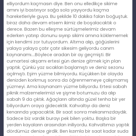
elliyordum kaçmasın diye. Ben onu elledikçe sikime
amını iyi bastırıyor sağa sola yayıyordu kaçma
hareketleriyle guya. Bu şekilde 10 dakika falan boğuştuk.
biraz daha devam etsem ikimiz de boşalacaktık o
derece. Bazen bu elleşme sürtüşmelerimiz devam
ederken yatırıp donunu sıyırıp sikimi amına köklememek
için kendimi zor tutuyordum. Altıma alıp, göğüslerini
yalaya yalaya çatır çatır sikesim geliyordu canım
kaynanamı….Böylece aradan bir ay geçmişti. Bir
cumartesi akşamı ertesi gün denize gitmek için plan
yaptık. Çünkü yaz sıcakları başlamıştı ve deniz sezonu
açılmıştı. Eşim yüzme bilmiyordu. Küçükken bir olayda
denizden korkmuş sonra da öğrenmemeye çalışmamış
yüzmeyi. Ama kaynanam yüzme biliyordu. Ertesi sabah
piknik malzemelerimizi ve şişme botumuzu da alıp
sabah 9 da çıktık. Ağaçların altında güzel tenha bir yer
biliyordum oraya gidecektik. Kahvaltıyı da deniz
kenarında yapacaktık. Bir saat sonra mekanımızdaydık.
Sadece biz vardık burayı pek bilen yoktu. Başka bir
yerden kayaların arasından iniliyordu. Kahvaltımızı yaptık
dördümüz denize girdik. Ben kızımla bir saat kadar suda