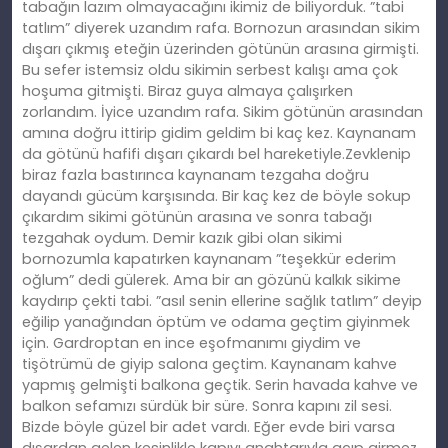
tabağın lazım olmayacağını ikimiz de biliyorduk. ”tabi
tatlım” diyerek uzandım rafa. Bornozun arasından sikim
dışarı çıkmış eteğin üzerinden götünün arasına girmişti.
Bu sefer istemsiz oldu sikimin serbest kalışı ama çok
hoşuma gitmişti. Biraz guya almaya çalışırken
zorlandım. İyice uzandım rafa. Sikim götünün arasından
amına doğru ittirip gidim geldim bi kaç kez. Kaynanam
da götünü hafifi dışarı çıkardı bel hareketiyle.Zevklenip
biraz fazla bastırınca kaynanam tezgaha doğru
dayandı gücüm karşısında. Bir kaç kez de böyle sokup
çıkardım sikimi götünün arasına ve sonra tabağı
tezgahak oydum. Demir kazık gibi olan sikimi
bornozumla kapatırken kaynanam ”teşekkür ederim
oğlum” dedi gülerek. Ama bir an gözünü kalkık sikime
kaydırıp çekti tabi. ”asıl senin ellerine sağlık tatlım” deyip
eğilip yanağından öptüm ve odama geçtim giyinmek
için. Gardroptan en ince eşofmanımı giydim ve
tişötrümü de giyip salona geçtim. Kaynanam kahve
yapmış gelmişti balkona geçtik. Serin havada kahve ve
balkon sefamızı sürdük bir süre. Sonra kapını zil sesi.
Bizde böyle güzel bir adet vardı. Eğer evde biri varsa