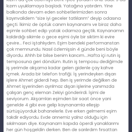
kızım uyuklamaya başladı. Yatağına yatırdım. Yine
balkonda devam eden sohbetlerimizden sonra
kayınvalidem ”size iyi geceler tatlılarım” deyip odasına
geçti. İkimiz de öptük canım kaynanamı ve biraz daha
eşimle sohbet edip yatak odamıza geçtik. Kaynanamın
kaldırdığı sikimle o gece eşimi öyle bir siktim ki evire
çevire… Feci iştahlıydım. Eşim bendeki performanstan
çok memnundu. Nasıl özlemişsin 4 günde beni böyle
diyordu. Ahhh bir bilse benim karıcım….Hafta içi rutin iş
temposuna geri döndüm. Rutin iş temposu dediğimde
iş yerimde akşama kadar gelen gidenle çay kahve
içmek. Arada bir telefon trafiği. İş yerindeyken dışarı
işlere Ahmet giderdi hep. Ben iş yerimde değilken de
Ahmet işyerinden ayrılmaz dışarı işlerine yanımızda
çalışan genç eleman Zekiyi gönderirdi. İşimi de
seviyorum. Akşamları eşimden bir saat önce yani
genelde 4 gibi eve gelip kaynanamla elleşip
sürtüşüyorduk bahanelerle. Eve erken gelmemi eşim
takdir ediyordu. Evde annemiz yalnız olduğu için
sıkılmasın diye. Kaynanam kapıda öperdi yanaklarımı
her gün hoşgeldin derken. Ben de sarılırdım fırsattan