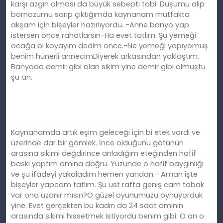
karşı azgın olması da büyük sebepti tabi. Duşumu alıp
bornozumu sarıp çıktığımda kaynanam mutfakta
akşam için bişeyler hazırlıyordu. -Anne banyo yap
istersen önce rahatlarsın-Ha evet tatlım. Şu yemeği
ocağa bi koyayım dedim önce.-Ne yemeği yapıyomuş
benim hünerli annecimDiyerek arkasından yaklaştım.
Banyoda demir gibi olan sikim yine demir gibi olmuştu
şu an.
Kaynanamda artık eşim geleceği için bi etek vardı ve
üzerinde dar bir gömlek. İnce olduğunu götünün
arasına sikimi değdirince anladığım eteğinden hafif
baskı yaptım amına doğru. Yüzünde o hafif baygınlığı
ve şu ifadeyi yakaladım hemen yandan. -Aman işte
bişeyler yapcam tatlım. Şu üst rafta geniş cam tabak
var ona uzanır mısın?O güzel oyunumuzu oynuyorduk
yine. Evet gerçekten bu kadın da 24 saat amının
arasında sikimi hissetmek istiyordu benim gibi. O an o