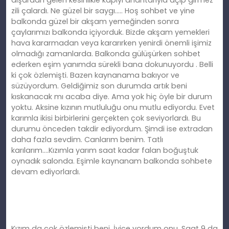
dışardan gelen kesinlikle kapıyı anahtarıyla açıp girmez
zili çalardı. Ne güzel bir saygı….. Hoş sohbet ve yine
balkonda güzel bir akşam yemeğinden sonra
çaylarımızı balkonda içiyorduk. Bizde akşam yemekleri
hava kararmadan veya kararırken yenirdi önemli işimiz
olmadığı zamanlarda. Balkonda gülüşürken sohbet
ederken eşim yanımda sürekli bana dokunuyordu . Belli
ki çok özlemişti. Bazen kaynanama bakıyor ve
süzüyordum. Geldiğimiz son durumda artık beni
kıskanacak mı acaba diye. Ama yok hiç öyle bir durum
yoktu. Aksine kızının mutluluğu onu mutlu ediyordu. Evet
karımla ikisi birbirlerini gerçekten çok seviyorlardı. Bu
durumu önceden takdir ediyordum. Şimdi ise extradan
daha fazla sevdim. Canlarım benim. Tatlı
karılarım….Kızımla yarım saat kadar falan boğuştuk
oynadık salonda. Eşimle kaynanam balkonda sohbete
devam ediyorlardı.
Kızım da çok özlemişti beni. İyice yordum onu. Saat 9 da