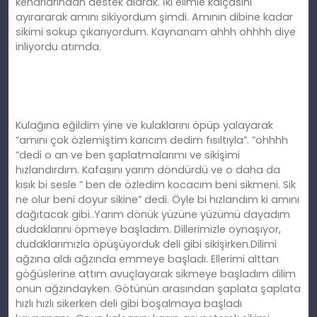
kenarlarından destek alarak. İki elimle kalçasını
ayırararak amını sikiyordum şimdi. Amının dibine kadar
sikimi sokup çıkarıyordum. Kaynanam ahhh ohhhh diye
inliyordu atımda.
Kulağına eğildim yine ve kulaklarını öpüp yalayarak
”amını çok özlemiştim karıcım dedim fısıltıyla”. ”ohhhh
”dedi o an ve ben şaplatmalarımı ve sikişimi
hızlandırdım. Kafasını yarım döndürdü ve o daha da
kısık bi sesle ” ben de özledim kocacım beni sikmeni. Sik
ne olur beni doyur sikine” dedi. Öyle bi hızlandım ki amını
dağıtacak gibi..Yarım dönük yüzüne yüzümü dayadım
dudaklarını öpmeye başladım. Dillerimizle oynaşıyor,
dudaklarımızla öpüşüyorduk deli gibi sikişirken.Dilimi
ağzına aldı ağzında emmeye başladı. Ellerimi alttan
göğüslerine attım avuçlayarak sikmeye başladım dilim
onun ağzındayken. Götünün arasından şaplata şaplata
hızlı hızlı sikerken deli gibi boşalmaya başladı