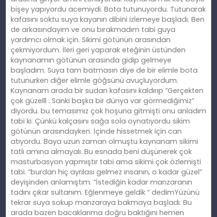
bişey yapıyordu acemiydi. Bota tutunuyordu. Tutunarak
kafasını soktu suya kayanın dibini izlemeye başladı. Ben
de arkasındayım ve onu bırakmadım tabi guya
yardımcı olmak için. Sikimi götünün arasından
çekmiyordum. İleri geri yaparak eteğinin üstünden
kaynanamın götünün arasında gidip gelmeye
başladım. Suya tam batmasın diye de bir elimle bota
tutunurken diğer elimle göğsünü avuçluyordum.
Kaynanam arada bir sudan kafasını kaldırıp ”Gerçekten
çok güzelll . Sanki başka bir dünya var görmediğimiz”
diyordu. bu temasımız çok hoşuna gitmişti onu anladım
tabi ki. Çünkü kalçasını sağa sola oynatıyordu sikim
götünün arasındayken. İçinde hissetmek için can
atıyordu. Baya uzun zaman olmuştu kaynanam sikimi
tatlı amına almayalı. Bu esnada beni düşünerek çok
masturbasyon yapmıştır tabi ama sikimi çok özlemişti
tabi. ”burdan hiç ayrılası gelmez insanın, o kadar güzel”
deyişinden anlamıştım. ”İstediğin kadar manzaranın
tadını çıkar sultanım. Eğlenmeye geldik ” dedimYüzünü
tekrar suya sokup manzaraya bakmaya başladı. Bu
arada bazen bacaklarıma doğru baktığını hemen