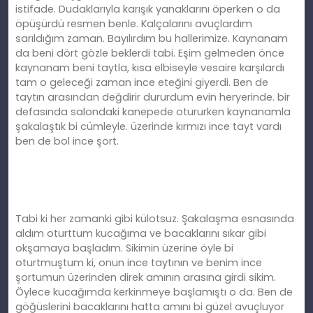
istifade. Dudaklarıyla karışık yanaklarını öperken o da
öpüşürdü resmen benle. Kalçalarını avuçlardım
sarıldığım zaman. Bayılırdım bu hallerimize. Kaynanam
da beni dört gözle beklerdi tabi. Eşim gelmeden önce
kaynanam beni taytla, kısa elbiseyle vesaire karşılardı
tam o geleceği zaman ince eteğini giyerdi. Ben de
taytın arasından değdirir dururdum evin heryerinde. bir
defasında salondaki kanepede otururken kaynanamla
şakalaştık bi cümleyle. üzerinde kırmızı ince tayt vardı
ben de bol ince şort.
Tabi ki her zamanki gibi külotsuz. Şakalaşma esnasında
aldım oturttum kucağıma ve bacaklarını sıkar gibi
okşamaya başladım. Sikimin üzerine öyle bi
oturtmuştum ki, onun ince taytının ve benim ince
şortumun üzerinden direk amının arasına girdi sikim.
Öylece kucağımda kerkinmeye başlamıştı o da. Ben de
göğüslerini bacaklarını hatta amını bi güzel avuçluyor