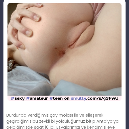
Burdur’da verdiğimiz çay molası ile ve elleşerek
geçirdiğimiz bu zevkli bi yolculuğumuz bitip Antalya’ya
geldiğimizde saat 16 idi. Eşyalarımızı ve kendimizi eve