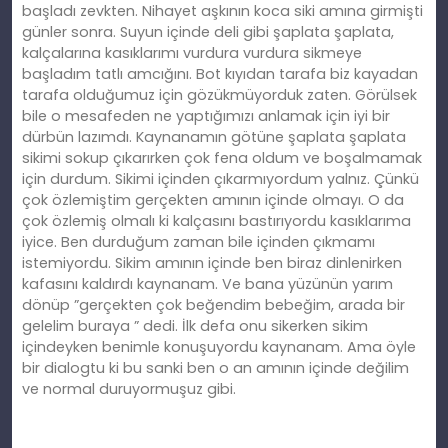
başladı zevkten. Nihayet aşkının koca siki amına girmişti
günler sonra. Suyun içinde deli gibi şaplata şaplata,
kalçalarına kasıklarımı vurdura vurdura sikmeye
başladım tatlı amcığını. Bot kıyıdan tarafa biz kayadan
tarafa olduğumuz için gözükmüyorduk zaten. Görülsek
bile o mesafeden ne yaptığımızı anlamak için iyi bir
dürbün lazımdı. Kaynanamın götüne şaplata şaplata
sikimi sokup çıkarırken çok fena oldum ve boşalmamak
için durdum. Sikimi içinden çıkarmıyordum yalnız. Çünkü
çok özlemiştim gerçekten amının içinde olmayı. O da
çok özlemiş olmalı ki kalçasını bastırıyordu kasıklarıma
iyice. Ben durduğum zaman bile içinden çıkmamı
istemiyordu. Sikim amının içinde ben biraz dinlenirken
kafasını kaldırdı kaynanam. Ve bana yüzünün yarım
dönüp ”gerçekten çok beğendim bebeğim, arada bir
gelelim buraya ” dedi. İlk defa onu sikerken sikim
içindeyken benimle konuşuyordu kaynanam. Ama öyle
bir dialogtu ki bu sanki ben o an amının içinde değilim
ve normal duruyormuşuz gibi.