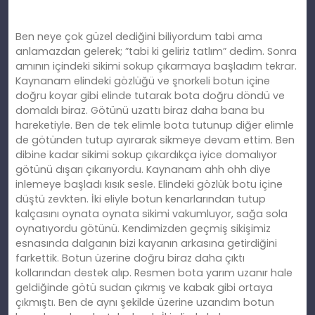
Ben neye çok güzel dediğini biliyordum tabi ama
anlamazdan gelerek; ”tabi ki geliriz tatlım” dedim. Sonra
amının içindeki sikimi sokup çıkarmaya başladım tekrar.
Kaynanam elindeki gözlüğü ve şnorkeli botun içine
doğru koyar gibi elinde tutarak bota doğru döndü ve
domaldı biraz. Götünü uzattı biraz daha bana bu
hareketiyle. Ben de tek elimle bota tutunup diğer elimle
de götünden tutup ayırarak sikmeye devam ettim. Ben
dibine kadar sikimi sokup çıkardıkça iyice domalıyor
götünü dışarı çıkarıyordu. Kaynanam ahh ohh diye
inlemeye başladı kısık sesle. Elindeki gözlük botu içine
düştü zevkten. İki eliyle botun kenarlarından tutup
kalçasını oynata oynata sikimi vakumluyor, sağa sola
oynatıyordu götünü. Kendimizden geçmiş sikişimiz
esnasında dalganın bizi kayanın arkasına getirdiğini
farkettik. Botun üzerine doğru biraz daha çıktı
kollarından destek alıp. Resmen bota yarım uzanır hale
geldiğinde götü sudan çıkmış ve kabak gibi ortaya
çıkmıştı. Ben de aynı şekilde üzerine uzandım botun