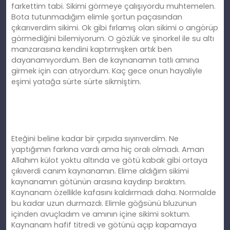
farkettim tabi. Sikimi görmeye çalışıyordu muhtemelen.
Bota tutunmadığım elimle şortun paçasından
çıkarıverdim sikimi. Ok gibi fırlamış olan sikimi o angörüp
görmediğini bilemiyorum. O gözlük ve şinorkel ile su altı
manzarasına kendini kaptırmışken artık ben
dayanamıyordum. Ben de kaynanamın tatlı amına
girmek için can atıyordum. Kaç gece onun hayaliyle
eşimi yatağa sürte sürte sikmiştim.
Eteğini beline kadar bir çırpıda sıyırıverdim. Ne
yaptığımın farkına vardı ama hiç oralı olmadı. Aman
Allahım külot yoktu altında ve götü kabak gibi ortaya
çıkıverdi canım kaynanamın. Elime aldığım sikimi
kaynanamın götünün arasına kaydırıp bıraktım.
Kaynanam özellikle kafasını kaldırmadı daha. Normalde
bu kadar uzun durmazdı. Elimle göğsünü bluzunun
içinden avuçladım ve amının içine sikimi soktum.
Kaynanam hafif titredi ve götünü açıp kapamaya