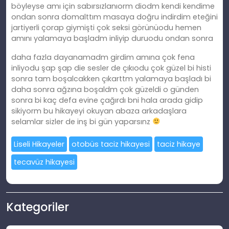
böyleyse amı için sabırsızlanıorm diodm kendi kendime
ondan sonra domalttım masaya doğru indirdim eteğini
jartiyerli çorap giymişti çok seksi görünüodu hemen
amını yalamaya başladm inliyip duruodu ondan sonra
daha fazla dayanamadm girdim amına çok fena
inliyodu şap şap die sesler de çıkıodu çok güzel bi histi
sonra tam boşalcakken çıkarttm yalamaya başladı bi
daha sonra ağzına boşaldm çok güzeldi o günden
sonra bi kaç defa evine çağırdı bni hala arada gidip
sikiyorm bu hikayeyi okuyan abaza arkadaşlara
selamlar sizler de inş bi gün yaparsınz
Liseli Hikayeler
otobüs taciz hikayesi
taciz hikaye
tecavüz hikayesi
Kategoriler