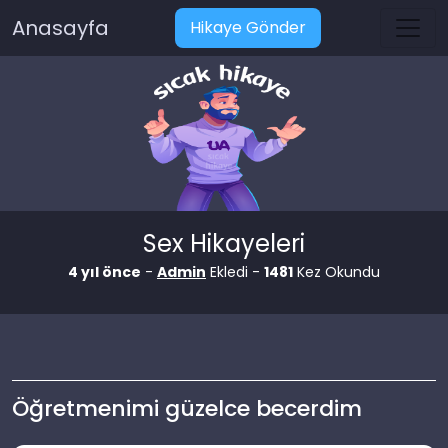
Anasayfa
Hikaye Gönder
Sex Hikayeleri
4 yıl önce
-
Admin
Ekledi -
1481
Kez Okundu
Öğretmenimi güzelce becerdim