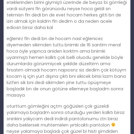
eteklerinden birini giymişti üzerinde de beyaz bi gömleği
vardı sütyeni fln görünüodu neyse hoca geldi sn
tekmisn fln dedi bn de evet hocam herkes gitti bn de
izin almak için kaldm fln dedim o da neden acele
ediosn biraz daha kal
eğlenirz fln dedi bn de hocam nasl eğlenicez
diyemeden sikimden tuttu bnimki de 16 santim meral
hoca öyle yapnca aniden korktm ama bnimki
uyanmıştı hemen kalktı çok belli oluodu genelde böyle
durumlarda görünmiycek şekilde düzeltirm ama
fırsatım olmadı hocam napıosnz siz dedim çok kötüym
kocam iş için yurt dışına çıktı bni sikicek birisi lazm bana
lütfen sik bni dedi sikimden yine tuttu öpüşmeye
başladık bn de onun götüne ellemeye başladm sonra
masaya
oturttum gömleğini açtm göğüsleri çok güzeldi
yalamaya başladm sonra oturduğu yerden kalktı biraz
sninkini yalıycam dedi indirdi pantolonumu ztn biraz
daha beklersek muhtemelen yırtılcaktı pantolon
neyse yalamaya başladı çok güzel bi histi şimdiden