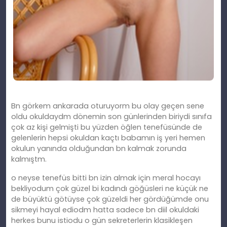
Bn görkem ankarada oturuyorm bu olay geçen sene
oldu okuldaydm dönemin son günlerinden biriydi sınıfa
çok az kişi gelmişti bu yüzden öğlen tenefüsünde de
gelenlerin hepsi okuldan kaçtı babamın iş yeri hemen
okulun yanında olduğundan bn kalmak zorunda
kalmıştm.
o neyse tenefüs bitti bn izin almak için meral hocayı
bekliyodum çok güzel bi kadındı göğüsleri ne küçük ne
de büyüktü götüyse çok güzeldi her gördüğümde onu
sikmeyi hayal ediodm hatta sadece bn diil okuldaki
herkes bunu istiodu o gün sekreterlerin klasikleşen