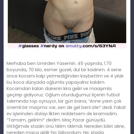
Merhaba ben İzmirden Yasemin. 45 yaşında, 1.70
boyunda, 70 kilo, esmer güzeli, dul bir kadınım. 4 sene
önce kocamı kalp yetmezliğinden kaybettim ve 4 yıldır
bu koca dünyada oğlumla yapayalnız kaldım.
Kocamdan kalan dairenin kira geliri ve maaşımla
geçinip gidiyoruz. Oğlum oturduğumuz ilçenin futbol
takımında top oynuyor, bir gün bana, “Anne yarın çok
önemli bir maçımız var, sen de gel beni izle!” dedi. Fakat
ev işlerinden dolayı ilkten reddetsem de kıramadım,
“Tamam, gelirim!” dedim. Maç Pazar günüydü.
Gittiğimde stadın önü tı
kl
ım tıklımdı. Nereden
bilet
alınır,
nereden maça girilir hiç biliyordum. Hiç stada