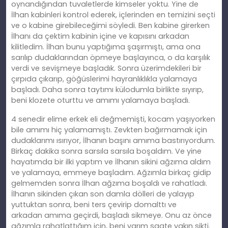
oynandığından tuvaletlerde kimseler yoktu. Yine de
İlhan kabinleri kontrol ederek, içlerinden en temizini seçti
ve o kabine girebileceğimi söyledi. Ben kabine girerken
İlhanı da çektim kabinin içine ve kapısını arkadan
kilitledim. İlhan bunu yaptığıma şaşırmıştı, ama ona
sarılıp dudaklarından öpmeye başlayınca, o da karşılık
verdi ve sevişmeye başladık. Sonra üzerimdekileri bir
çı
rp
ıda çıkarıp, göğüslerimi hayranlıklıkla yalamaya
başladı. Daha sonra taytımı külodumla birlikte sıyırıp,
beni klozete oturttu ve
am
ımı yalamaya başladı.
4 senedir elime erkek
eli
değmemişti, kocam yaşıyorken
bile amımı hiç yalamamıştı. Zevkten bağırmamak için
dudaklarımı ısırıyor, İlhanın başını
am
ıma bastırıyordum.
Birkaç dakika sonra sarsıla sarsıla boşaldım. Ve yine
hayatımda bir ilki yaptım ve İlhanın sikini ağzıma aldım
ve yalamaya, emmeye başladım. Ağzımla birkaç gidip
gelmemden sonra İlhan ağzıma boşaldı ve rahatladı.
İlhanın sikinden çıkan son damla dölleri de yalayıp
yuttuktan sonra, beni ters çevirip domalttı ve
arkadan
am
ıma geçirdi, başladı sikmeye. Onu az önce
ağzımla rahatlattığım için, beni yarım saate yakın sikti.