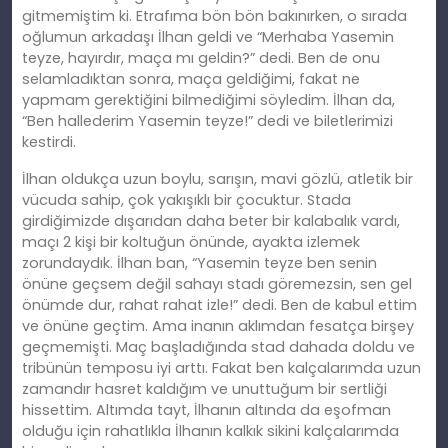
gitmemiş
tim
ki. Etrafıma bön bön bakınırken, o sırada
oğlumun arkadaşı İlhan geldi ve “Merhaba Yasemin
teyze, hayırdır, maça mı geldin?” dedi. Ben de onu
selamladıktan sonra, maça geldiğimi, fakat ne
yapmam gerektiğini bilmediğimi söyledim. İlhan da,
“Ben hallederim Yasemin teyze!” dedi ve biletlerimizi
kestirdi.
İlhan oldukça uzun boylu, sarışın, mavi gözlü, atletik bir
vücuda sahip, çok yakışı
kl
ı bir çocuktur. Stada
girdiğimizde dışarıdan daha beter bir kalabalık vardı,
maçı 2
ki
şi bir koltuğun önünde, ayakta izlemek
zorundaydık. İlhan ban, “Yasemin teyze ben senin
önüne geçsem değil sahayı stadı göremezsin, sen gel
önümde dur, rahat rahat izle!” dedi.
Ben de kabul ettim
ve önüne geçtim.
Ama inanın aklımdan fesatça birşey
geçmemişti. Maç başladığında stad dahada doldu ve
tribünün temposu iyi arttı. Fakat
ben
kalçalarımda uzun
zamandır hasret kaldığım ve unuttuğum bir sertliği
hissettim. Altımda tayt, İlhanın altında da eşofman
olduğu için rahatlıkla İlhanın kalkık sikini kalçalarımda