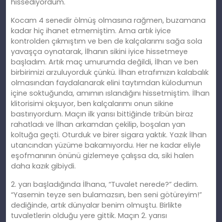
hissediyordum.
Kocam 4 senedir ölmüş olmasına rağmen, buzamana
kadar hiç ihanet etmemiş
tim
. Ama artık iyice
kontrolden çıkmıştım ve ben de kalçalarımı sağa sola
yavaşça oynatarak, İlhanın sikini iyice hissetmeye
başladım. Artık maç umurumda değildi, İlhan ve ben
birbirimizi arzuluyorduk çünkü. İlhan etrafımızın kalabalık
olmasından faydalanarak elini taytımdan külodumun
içine soktuğunda, amımın ıslandığını hissetmiştim. İlhan
klitorisimi okşuyor, ben kalçalarımı onun sikine
bastırıyordum. Maçın ilk yarısı bittiğinde tribün biraz
rahatladı ve İlhan arkamdan çekilip, boş
alan
yan
koltuğa geçti. Oturduk ve birer sigara yaktık. Yazık İlhan
utancından yüzüme bakamıyordu. Her ne kadar eliyle
eşofmanının önünü gizlemeye çalışsa da, siki halen
daha kazık gibiydi.
2. yarı başladığında İlhana, “Tuvalet nerede?” dedim.
“Yasemin teyze sen bulamazsın, ben seni götüreyim!”
dediğinde, artık dünyalar benim olmuştu. Birlikte
tuvaletlerin olduğu yere gittik. Maçın 2. yarısı