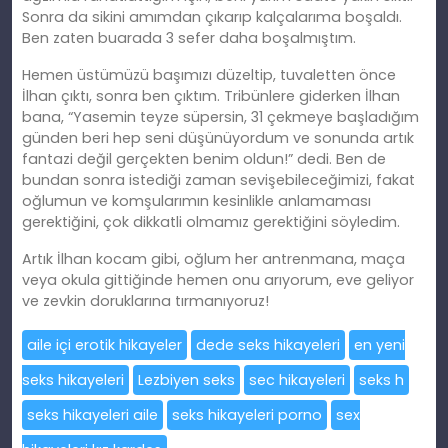
Sonra da sikini
am
ımdan çıkarıp kalçalarıma boşaldı.
Ben zaten buarada 3 sefer daha boşalmıştım.
Hemen üstümüzü başımızı düzeltip, tuvaletten önce
İlhan çıktı, sonra ben çıktım. Tribünlere giderken İlhan
bana, “Yasemin teyze süpersin, 31 çekmeye başladığım
günden beri hep seni düşünüyordum ve sonunda artık
fantazi değil gerçekten benim oldun!” dedi. Ben de
bundan sonra istediği zaman sevişebileceğimizi, fakat
oğlumun ve komşularımın kesinlikle anlamaması
gerektiğini, çok dikkatli olmamız gerektiğini söyledim.
Artık İlhan kocam gibi, oğlum her antrenmana, maça
veya okula gittiğinde hemen onu arıyorum, eve geliyor
ve zevkin doruklarına tırmanıyoruz!
aile içi erotik hikayeler
dede seks hikayeleri
en yeni
seks hikayeleri
Lezbiyen seks
sec hikayeleri
seks h
seks hikayeleri aile
seks hikayeleri porno
sex