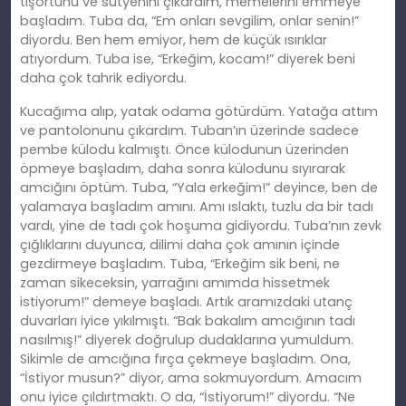
tişörtünü ve sütyenini çıkardım, memelerini emmeye
başladım. Tuba da, “Em onları sevgilim, onlar senin!”
diyordu. Ben hem emiyor, hem de küçük ısırıklar
atıyordum. Tuba ise, “Erkeğim, kocam!” diyerek beni
daha çok tahrik ediyordu.
Kucağıma alıp, yatak odama götürdüm. Yatağa attım
ve pantolonunu çıkardım. Tuban’ın üzerinde sadece
pembe külodu kalmıştı. Önce külodunun üzerinden
öpmeye başladım, daha sonra külodunu sıyırarak
amcığını öptüm. Tuba, “Yala erkeğim!” deyince, ben de
yalamaya başladım amını. Amı ıslaktı, tuzlu da bir tadı
vardı, yine de tadı çok hoşuma gidiyordu. Tuba’nın zevk
çığlıklarını duyunca, dilimi daha çok amının içinde
gezdirmeye başladım. Tuba, “Erkeğim sik beni, ne
zaman sikeceksin, yarrağını amımda hissetmek
istiyorum!” demeye başladı. Artık aramızdaki utanç
duvarları iyice yıkılmıştı. “Bak bakalım amcığının tadı
nasılmış!” diyerek doğrulup dudaklarına yumuldum.
Sikimle de amcığına fırça çekmeye başladım. Ona,
“İstiyor musun?” diyor, ama sokmuyordum. Amacım
onu iyice çıldırtmaktı. O da, “İstiyorum!” diyordu. “Ne