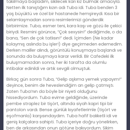
takılmaya başladım, sikilecek karı kız bulmak amacıyla.
Netten ilk tanıştığım kızın adı Tuba idi. Tuba benden 3
yaş büyüktü ve özel bir hastanede hemşireydi. Kısa bir
selamlaşmadan sonra resimlerimizi gönderdik
birbirimize. Tuba, esmer teni, kara kaşı ve gözü ile çekici
biriydi. Resmini görünce, “Çok sexysin!” dediğimde, o da
bana, “Sen de çok tatlısın!” dedi. İçimden (Ne kadar
kolaymış aslında bu işler!) diye geçirmeden edemedim.
Derken mailler alındı, görüntülü konuşmaya başlandı ve
sonunda da buluşmaya karar verildi. Bir Cafedeki ilk
buluşmamızdan sonra, her iki tarafta da olumlu
intibalar edinildi ve artık sevgili olmuştuk.
Birkaç gün sonra Tuba, “Gelip aşkıma yemek yapayım!”
deyince, benim de heveslendiğim an gelip çatmıştı.
Zaten Tuba’nın da böyle bir niyeti olduğunu
hissediyordum. Tuba evime geldiğinde, üzerinde
pembe straplez bir tişört, altında siyah kapri tipi bir
pantolon vardı. Bense günlük kıyafetlerimle (tişört ve
eşofmanla) karşısındaydım. Tuba hafif balıketli idi ve
geniş kalçalara sahipti. Tuba içeriye doğru yönelirken,
ben de arkasından onun götüne bakıyordum. Sikim