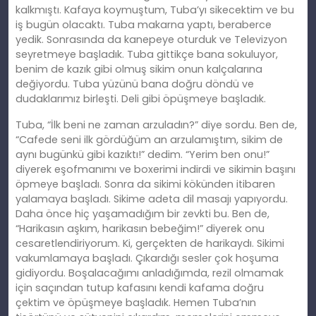
kalkmıştı. Kafaya koymuştum, Tuba’yı sikecektim ve bu
iş bugün olacaktı. Tuba makarna yaptı, beraberce
yedik. Sonrasında da kanepeye oturduk ve Televizyon
seyretmeye başladık. Tuba gittikçe bana sokuluyor,
benim de kazık gibi olmuş sikim onun kalçalarına
değiyordu. Tuba yüzünü bana doğru döndü ve
dudaklarımız birleşti. Deli gibi öpüşmeye başladık.
Tuba, “İlk beni ne zaman arzuladın?” diye sordu. Ben de,
“Cafede seni ilk gördüğüm an arzulamıştım, sikim de
aynı bugünkü gibi kazıktı!” dedim. “Yerim ben onu!”
diyerek eşofmanımı ve boxerimi indirdi ve sikimin başını
öpmeye başladı. Sonra da sikimi kökünden itibaren
yalamaya başladı. Sikime adeta dil masajı yapıyordu.
Daha önce hiç yaşamadığım bir zevkti bu. Ben de,
“Harikasın aşkım, harikasın bebeğim!” diyerek onu
cesaretlendiriyorum. Ki, gerçekten de harikaydı. Sikimi
vakumlamaya başladı. Çıkardığı sesler çok hoşuma
gidiyordu. Boşalacağımı anladığımda, rezil olmamak
için saçından tutup kafasını kendi kafama doğru
çektim ve öpüşmeye başladık. Hemen Tuba’nın