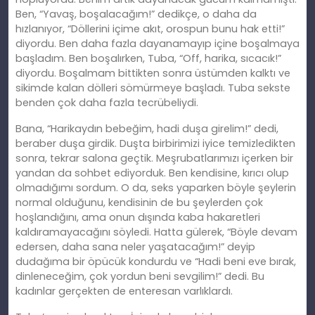
Ben, “Yavaş, boşalacağım!” dedikçe, o daha da
hızlanıyor, “Döllerini içime akıt, orospun bunu hak etti!”
diyordu. Ben daha fazla dayanamayıp içine boşalmaya
başladım. Ben boşalırken, Tuba, “Off, harika, sıcacık!”
diyordu. Boşalmam bittikten sonra üstümden kalktı ve
sikimde kalan dölleri sömürmeye başladı. Tuba sekste
benden çok daha fazla tecrübeliydi.
Bana, “Harikaydın bebeğim, hadi duşa girelim!” dedi,
beraber duşa girdik. Duşta birbirimizi iyice temizledikten
sonra, tekrar salona geçtik. Meşrubatlarımızı içerken bir
yandan da sohbet ediyorduk. Ben kendisine, kırıcı olup
olmadığımı sordum. O da, seks yaparken böyle şeylerin
normal olduğunu, kendisinin de bu şeylerden çok
hoşlandığını, ama onun dışında kaba hakaretleri
kaldıramayacağını söyledi. Hatta gülerek, “Böyle devam
edersen, daha sana neler yaşatacağım!” deyip
dudağıma bir öpücük kondurdu ve “Hadi beni eve bırak,
dinleneceğim, çok yordun beni sevgilim!” dedi. Bu
kadınlar gerçekten de enteresan varlıklardı.