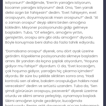
istiyorsun?” dediğimde, “Eren’in yarrağını istiyorum,
kocamın yarrağını istiyorum!” dedi. Ona, “Sen yarrak
delisi azgın bir fahişesin!” dedim. “Evet fahişeyim, evet
orospuyum, doyurmayacak mısın orospunu?” dedi. “Al
o zaman orospu!” deyip sikimi birden amcığına
kökledim. Misyoner pozisyonunda gidip gelmeye
başladım. Tuba, “Of erkeğim, amcığımı yırttın,
genişlettin, orospu amı gibi oldu amcığım!” diyordu.
Böyle konuşması beni daha da fazla tahrik ediyordu.
“Domalsana orospu!” diyerek, onu dört ayak üzerine
getirdim. Köpekleme pozisyonunda sikmeye başladım
amını. Bir yandan da kıçına şaplak atıyordum, “Hoşuna
gidiyor mu fahişe?” diyordum. O da, “Evet kocacığım,
çok hoşuma gidiyor, yarrağını hiç çıkarma içimden!”
diyordu. Bir süre bu şekilde siktikten sonra ona, “Hadi
kontrolü sen al eline, bakalım orospuluğun hakkını nasıl
vereceksin!” dedim ve sırtüstü uzandım. Tuba da, “Sen
şimdi görürüsün orospuyu, pezevenk!” diyerek üzerime
oturdu ve sikimi amına yerleştirip, oynamaya başladı.
Sikimi amcığının içinde gezdiriyor, kucağımda
hopluyordu. Benim artık dayanacak gücüm kalmamıştı.