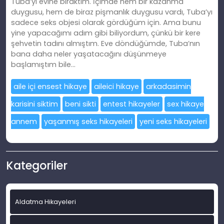
Tuba’yı evine bıraktım. İçimde hem bir kazanma
duygusu, hem de biraz pişmanlık duygusu vardı, Tuba’yı
sadece seks objesi olarak gördüğüm için. Ama bunu
yine yapacağımı adım gibi biliyordum, çünkü bir kere
şehvetin tadını almıştım. Eve döndüğümde, Tuba’nın
bana daha neler yaşatacağını düşünmeye
başlamıştım bile…
aile içi ensest hikaye
aileici hikaye
arkadasimin
karisini siktim
beni sikti
entest hikayeler
sex hikaye
annem
yaşanmış seks hikayeleri
yeni seks hikayeleri
Kategoriler
Aldatma Hikayeleri