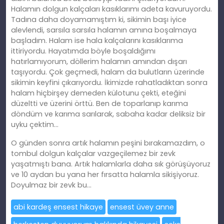
Halamın dolgun kalçaları kasıklarımı adeta kavuruyordu.
Tadına daha doyamamıştım ki, sikimin başı iyice
alevlendi, sarsıla sarsıla halamın amına boşalmaya
başladım. Halam ise hala kalçalarını kasıklarıma
ittiriyordu. Hayatımda böyle boşaldığımı
hatırlamıyorum, döllerim halamın amından dışarı
taşıyordu. Çok geçmedi, halam da bulutların üzerinde
sikimin keyfini çıkarıyordu. İkimizde rahatladıktan sonra
halam hiçbirşey demeden külotunu çekti, eteğini
düzeltti ve üzerini örttü. Ben de toparlanıp karıma
döndüm ve karıma sarılarak, sabaha kadar deliksiz bir
uyku çektim…
O günden sonra artık halamın peşini bırakamazdım, o
tombul dolgun kalçalar vazgeçilemez bir zevk
yaşatmıştı bana. Artık halamlarla daha sık görüşüyoruz
ve 10 aydan bu yana her fırsatta halamla sikişiyoruz.
Doyulmaz bir zevk bu…
abi kardeş ensest hikaye
ensest üvey anne