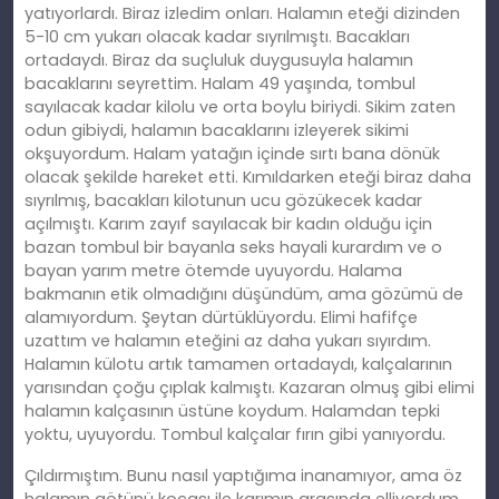
yatıyorlardı. Biraz izledim onları. Halamın eteği dizinden
5-10 cm yukarı olacak kadar sıyrılmıştı. Bacakları
ortadaydı. Biraz da suçluluk duygusuyla halamın
bacaklarını seyrettim. Halam 49 yaşında, tombul
sayılacak kadar kilolu ve orta boylu biriydi. Sikim zaten
odun gibiydi, halamın bacaklarını izleyerek sikimi
okşuyordum. Halam yatağın içinde sırtı bana dönük
olacak şekilde hareket etti. Kımıldarken eteği biraz daha
sıyrılmış, bacakları kilotunun ucu gözükecek kadar
açılmıştı. Karım zayıf sayılacak bir kadın olduğu için
bazan tombul bir bayanla seks hayali kurardım ve o
bayan yarım metre ötemde uyuyordu. Halama
bakmanın etik olmadığını düşündüm, ama gözümü de
alamıyordum. Şeytan dürtüklüyordu. Elimi hafifçe
uzattım ve halamın eteğini az daha yukarı sıyırdım.
Halamın külotu artık tamamen ortadaydı, kalçalarının
yarısından çoğu çıplak kalmıştı. Kazaran olmuş gibi elimi
halamın kalçasının üstüne koydum. Halamdan tepki
yoktu, uyuyordu. Tombul kalçalar fırın gibi yanıyordu.
Çıldırmıştım. Bunu nasıl yaptığıma inanamıyor, ama öz