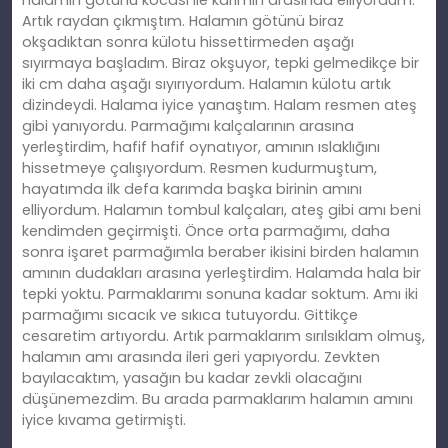
halamın götünü kocası ile karımın arasında elliyordum.
Artık raydan çıkmıştım. Halamın götünü biraz
okşadıktan sonra külotu hissettirmeden aşağı
sıyırmaya başladım. Biraz okşuyor, tepki gelmedikçe bir
iki cm daha aşağı sıyırıyordum. Halamın külotu artık
dizindeydi. Halama iyice yanaştım. Halam resmen ateş
gibi yanıyordu. Parmağımı kalçalarının arasına
yerleştirdim, hafif hafif oynatıyor, amının ıslaklığını
hissetmeye çalışıyordum. Resmen kudurmuştum,
hayatımda ilk defa karımda başka birinin amını
elliyordum. Halamın tombul kalçaları, ateş gibi amı beni
kendimden geçirmişti. Önce orta parmağımı, daha
sonra işaret parmağımla beraber ikisini birden halamın
amının dudakları arasına yerleştirdim. Halamda hala bir
tepki yoktu. Parmaklarımı sonuna kadar soktum. Amı iki
parmağımı sıcacık ve sıkıca tutuyordu. Gittikçe
cesaretim artıyordu. Artık parmaklarım sırılsıklam olmuş,
halamın amı arasında ileri geri yapıyordu. Zevkten
bayılacaktım, yasağın bu kadar zevkli olacağını
düşünemezdim. Bu arada parmaklarım halamın amını
iyice kıvama getirmişti.