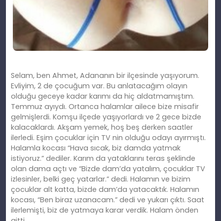
Selam, ben Ahmet, Adananın bir ilçesinde yaşıyorum.
Evliyim, 2 de çocuğum var. Bu anlatacağım olayın
olduğu geceye kadar karımı da hiç aldatmamıştım.
Temmuz ayıydı. Ortanca halamlar ailece bize misafir
gelmişlerdi. Komşu ilçede yaşıyorlardı ve 2 gece bizde
kalacaklardı. Akşam yemek, hoş beş derken saatler
ilerledi. Eşim çocuklar için TV nin olduğu odayı ayırmıştı.
Halamla kocası “Hava sıcak, biz damda yatmak
istiyoruz.” dediler. Karım da yataklarını teras şeklinde
olan dama açtı ve “Bizde dam
’
da yatalım, çocuklar TV
izlesinler, belki geç yatarlar.” dedi. Halamın ve bizim
çocuklar alt katta, bizde dam’da yatacaktık. Halamın
kocası, “Ben biraz uzanacam.” dedi ve yukarı çıktı. Saat
ilerlemişti, biz de yatmaya karar verdik. Halam önden
gitti.