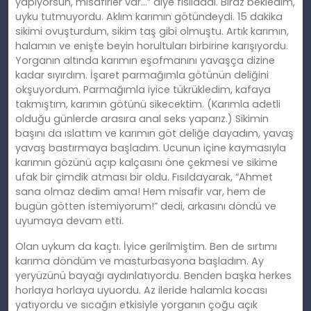
yapıyorsun, misafirler var…” diye fısıldadı. Biraz bekledim,
uyku tutmuyordu. Aklım karımın götündeydi. 15 dakika
sikimi ovuşturdum, sikim taş gibi olmuştu. Artık karımın,
halamın ve enişte beyin horultuları birbirine karışıyordu.
Yorganın altında karımın eşofmanını yavaşça dizine
kadar sıyırdım. İşaret parmağımla götünün deliğini
okşuyordum. Parmağımla iyice tükrükledim, kafaya
takmıştım, karımın götünü sikecektim. (Karımla adetli
olduğu günlerde arasıra anal seks yaparız.) Sikimin
başını da ıslattım ve karımın göt deliğe dayadım, yavaş
yavaş bastırmaya başladım. Ucunun içine kaymasıyla
karımın gözünü açıp kalçasını öne çekmesi ve sikime
ufak bir çimdik atması bir oldu. Fısıldayarak, “Ahmet
sana olmaz dedim ama! Hem misafir var, hem de
bugün götten istemiyorum!” dedi, arkasını döndü ve
uyumaya devam etti.
Olan uykum da kaçtı. İyice gerilmiştim. Ben de sırtımı
karıma döndüm ve masturbasyona başladım. Ay
yeryüzünü bayağı aydınlatıyordu. Benden başka herkes
horlaya horlaya uyuordu. Az ileride halamla kocası
yatıyordu ve sıcağın etkisiyle yorganın çoğu açık