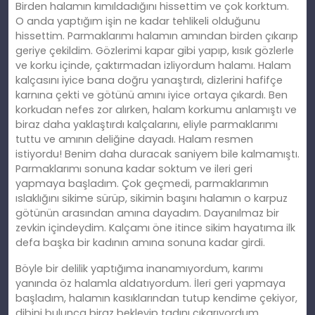
Birden halamın kımıldadığını hissettim ve çok korktum.
O anda yaptığım işin ne kadar tehlikeli olduğunu
hissettim. Parmaklarımı halamın amından birden çıkarıp
geriye çekildim. Gözlerimi kapar gibi yapıp, kısık gözlerle
ve korku içinde, çaktırmadan izliyordum halamı. Halam
kalçasını iyice bana doğru yanaştırdı, dizlerini hafifçe
karnına çekti ve götünü amını iyice ortaya çıkardı. Ben
korkudan nefes zor alırken, halam korkumu anlamıştı ve
biraz daha yaklaştırdı kalçalarını, eliyle parmaklarımı
tuttu ve amının deliğine dayadı. Halam resmen
istiyordu! Benim daha duracak saniyem bile kalmamıştı.
Parmaklarımı sonuna kadar soktum ve ileri geri
yapmaya başladım. Çok geçmedi, parmaklarımın
ıslaklığını sikime sürüp, sikimin başını halamın o karpuz
götünün arasından amına dayadım. Dayanılmaz bir
zevkin içindeydim. Kalçamı öne itince sikim hayatıma ilk
defa başka bir kadının amına sonuna kadar girdi.
Böyle bir delilik yaptığıma inanamıyordum, karımı
yanında öz halamla aldatıyordum. İleri geri yapmaya
başladım, halamın kasıklarından tutup kendime çekiyor,
dibini bulunca biraz bekleyip tadını çıkarıyordum.