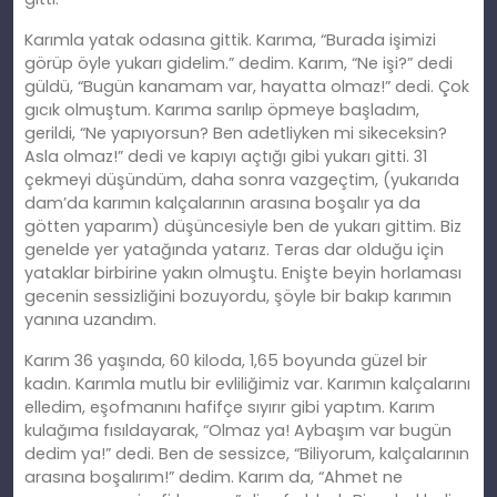
Karımla yatak odasına gittik. Karıma, “Burada işimizi
görüp öyle yukarı gidelim.” dedim. Karım, “Ne işi?” dedi
güldü, “Bugün kanamam var, hayatta olmaz!” dedi. Çok
gıcık olmuştum. Karıma sarılıp öpmeye başladım,
gerildi, “Ne yapıyorsun? Ben adetliyken mi sikeceksin?
Asla olmaz!” dedi ve kapıyı açtığı gibi yukarı gitti. 31
çekmeyi düşündüm, daha sonra vazgeçtim, (yukarıda
dam’da karımın kalçalarının arasına boşalır ya da
götten yaparım) düşüncesiyle ben de yukarı gittim. Biz
genelde yer yatağında yatarız. Teras dar olduğu için
yataklar birbirine yakın olmuştu. Enişte beyin horlaması
gecenin sessizliğini bozuyordu, şöyle bir bakıp karımın
yanına uzandım.
Karım 36 yaşında, 60 kiloda, 1,65 boyunda güzel bir
kadın. Karımla mutlu bir evliliğimiz var. Karımın kalçalarını
elledim, eşofmanını hafifçe sıyırır gibi yaptım. Karım
kulağıma fısıldayarak, “Olmaz ya! Aybaşım var bugün
dedim ya!” dedi. Ben de sessizce, “Biliyorum, kalçalarının
arasına boşalırım!” dedim. Karım da, “Ahmet ne