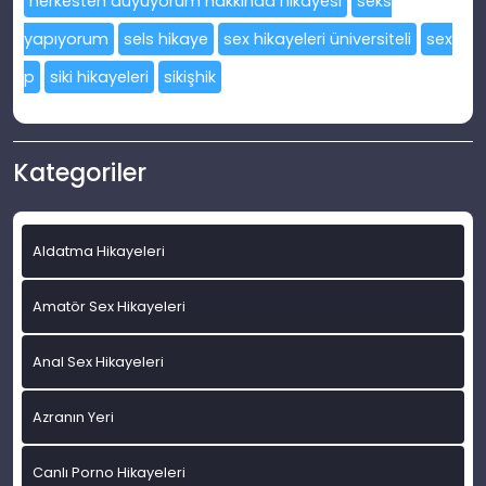
herkesten duyuyorum hakkında hikayesi
seks
yapıyorum
sels hikaye
sex hikayeleri üniversiteli
sex
p
siki hikayeleri
sikişhik
Kategoriler
Aldatma Hikayeleri
Amatör Sex Hikayeleri
Anal Sex Hikayeleri
Azranın Yeri
Canlı Porno Hikayeleri