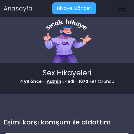
Anasayfa
Hikaye Gönder
Sex Hikayeleri
4 yıl önce
-
Admin
Ekledi -
1672
Kez Okundu
Eşimi karşı komşum ile aldattım