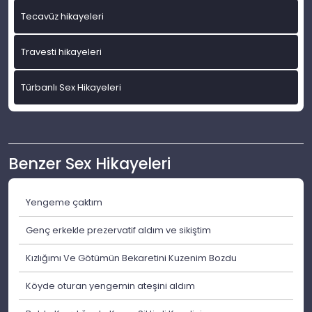
Tecavüz hikayeleri
Travesti hikayeleri
Türbanlı Sex Hikayeleri
Benzer Sex Hikayeleri
Yengeme çaktım
Genç erkekle prezervatif aldım ve sikiştim
Kızlığımı Ve Götümün Bekaretini Kuzenim Bozdu
Köyde oturan yengemin ateşini aldım