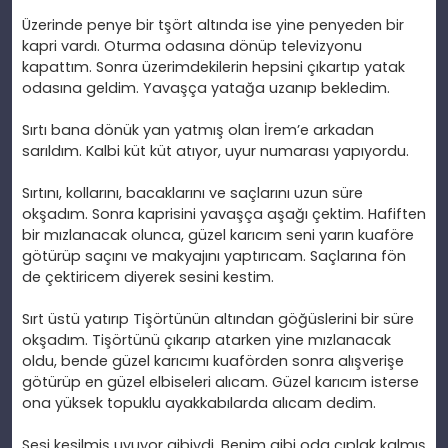
Üzerinde penye bir t
ş
ört alt
ında ise yine penyeden bir
kapri vardı. Oturma odasına d
önüp televizyonu
kapatt
ım. Sonra
üzerimdekilerin hepsini ç
ıkartıp yatak
odasına geldim. Yavaş
ça yata
ğa uzanıp bekledim.
S
ırtı bana d
önük yan yatm
ış olan İrem’e arkadan
sarıldım. Kalbi k
üt küt at
ıyor, uyur numarası yapıyordu.
S
ırtını, kollarını, bacaklarını ve sa
çlar
ını uzun s
üre
ok
şadım. Sonra kaprisini yavaş
ça a
şağı
çektim. Hafiften
bir m
ızlanacak olunca, g
üzel kar
ıcım seni yarın kuaf
öre
götürüp saç
ını ve makyajını yaptırıcam. Sa
çlar
ına f
ön
de çektiricem diyerek sesini kestim.
S
ırt
üstü yat
ırıp Tiş
örtünün alt
ından g
ö
ğ
üslerini bir süre
ok
şadım. Tiş
örtünü ç
ıkarıp atarken yine mızlanacak
oldu, bende g
üzel kar
ıcımı kuaf
örden sonra al
ışverişe
g
ötürüp en güzel elbiseleri al
ıcam. G
üzel kar
ıcım isterse
ona y
üksek topuklu ayakkab
ılarda alıcam dedim.
Sesi kesilmi
ş uyuyor gibiydi. Benim gibi oda
ç
ıplak kalmış