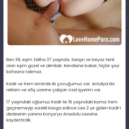
Ben 39, e
şim Zeliha 37 yaşında. Sarışın ve beyaz tenli
olan eşim g
üzel ve al
ımlıdır. Kendisine bakar, hi
çbir
şeyi
kafasına takmaz.
Kadir ve
İrem isminde iki
çocu
ğumuz var. Antalya’da
reklam ve afiş
üzerine çal
ışan
özel i
şyerim var.
17 ya
şındaki oğlumuz Kadir ile 16 yaşındaki kızımız İrem
ge
çinemeyip sürekli kavga edince Lise 2 ye giden Kadir’i
dedesinin yan
ına Konya’ya Anadolu Lisesine
kaydettirdik.