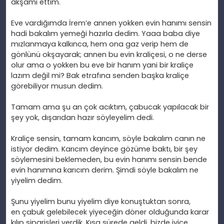
ak
şamı ettim.
Eve vard
ığımda İrem’e annen yokken evin hanımı sensin
hadi bakalım yemeği hazırla dedim. Yaaa baba diye
mızlanmaya kalkınca, hem ona gaz verip hem de
g
önlünü ok
şayarak; annen bu evin krali
çesi, o ne derse
olur ama o yokken bu eve bir han
ım yani bir krali
çe
laz
ım değil mi? Bak etrafına senden başka krali
çe
görebiliyor musun dedim.
Tamam ama
şu an
çok ac
ıktım,
çabucak yap
ılacak bir
şey yok, dışarıdan hazır s
öyleyelim dedi.
Kraliçe sensin, tamam kar
ıcım, s
öyle bakal
ım canın ne
istiyor dedim. Karıcım deyince g
özüme bakt
ı, bir şey
s
öylemesini beklemeden, bu evin han
ımı sensin bende
evin hanımına karıcım derim. Şimdi s
öyle bakal
ım ne
yiyelim dedim.
Şunu yiyelim bunu yiyelim diye konuştuktan sonra,
en
çabuk gelebilecek yiyece
ğin d
öner oldu
ğunda karar
kılıp siparişleri verdik. Kısa s
ürede geldi, bizde iyice