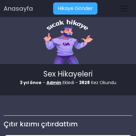
Anasayfa
Hikaye Gönder
Sex Hikayeleri
3 yıl önce
-
Admin
Ekledi -
3828
Kez Okundu
Çıtır kızımı çıtırdattım