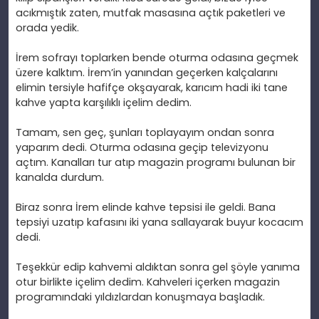
ac
ıkmıştık zaten, mutfak masasına a
çt
ık paketleri ve
orada yedik.
İrem sofrayı toplarken bende oturma odasına ge
çmek
üzere kalkt
ım. İrem’in yanından ge
çerken kalçalar
ını
elimin tersiyle hafif
çe ok
şayarak, karıcım hadi iki tane
kahve yapta karşılıklı i
çelim dedim.
Tamam, sen geç,
şunları toplayayım ondan sonra
yaparım dedi. Oturma odasına ge
çip televizyonu
açt
ım. Kanalları tur atıp magazin programı bulunan bir
kanalda durdum.
Biraz sonra
İrem elinde kahve tepsisi ile geldi. Bana
tepsiyi uzatıp kafasını iki yana sallayarak buyur kocacım
dedi.
Te
şekk
ür edip kahvemi ald
ıktan sonra gel ş
öyle yan
ıma
otur birlikte i
çelim dedim. Kahveleri içerken magazin
program
ındaki yıldızlardan konuşmaya başladık.