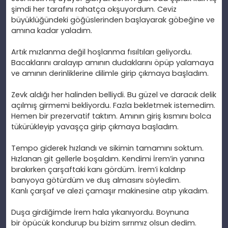
şimdi her tarafını rahat
ça ok
şuyordum. Ceviz
b
üyüklü
ğ
ündeki gö
ğ
üslerinden ba
şlayarak g
öbe
ğine ve
amına kadar yaladım.
Art
ık mızlanma değil hoşlanma fısıltıları geliyordu.
Bacaklarını aralayıp amının dudaklarını
öpüp yalamaya
ve am
ının derinliklerine dilimle girip
ç
ıkmaya başladım.
Zevk ald
ığı her halinden belliydi. Bu g
üzel ve darac
ık delik
a
ç
ılmış girmemi bekliyordu. Fazla bekletmek istemedim.
Hemen bir prezervatif taktım. Amının giriş kısmını bolca
t
ükürükleyip yava
ş
ça girip ç
ıkmaya başladım.
Tempo giderek h
ızlandı ve sikimin tamamını soktum.
Hızlanan git gellerle boşaldım. Kendimi İrem’in yanına
bırakırken
çar
şaftaki kanı g
ördüm.
İrem’i kaldırıp
banyoya g
ötürdüm ve du
ş almasını s
öyledim.
Kanl
ı
çar
şaf ve alezi
çama
şır makinesine atıp yıkadım.
Du
şa girdiğimde İrem hala yıkanıyordu. Boynuna
bir
öpücük kondurup bu bizim s
ırrımız olsun dedim.