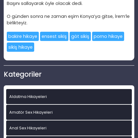
Başını sallayarak
öyle olacak dedi.
O günden sonra ne zaman e
şim Konya’ya gitse, İrem’le
birlikteyiz.
bakire hikaye
ensest sikiş
göt sikiş
porno hikaye
sikiş hikaye
Kategoriler
Aldatma Hikayeleri
Amatör Sex Hikayeleri
Anal Sex Hikayeleri