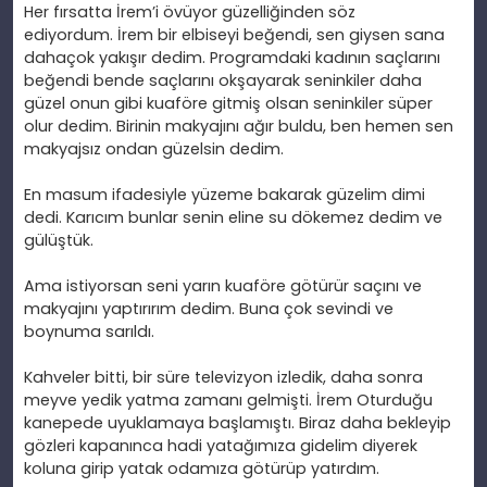
Her f
ırsatta İrem’i
övüyor güzelli
ğinden s
öz
ediyordum.
İrem bir elbiseyi beğendi, sen giysen sana
daha
çok yak
ışır dedim. Programdaki kadının sa
çlar
ını
beğendi bende sa
çlar
ını okşayarak seninkiler daha
g
üzel onun gibi kuaföre gitmi
ş olsan seninkiler s
üper
olur dedim. Birinin makyaj
ını ağır buldu, ben hemen sen
makyajsız ondan g
üzelsin dedim.
En masum ifadesiyle yüzeme bakarak güzelim dimi
dedi. Kar
ıcım bunlar senin eline su d
ökemez dedim ve
gülü
şt
ük.
Ama istiyorsan seni yar
ın kuaf
öre götürür saç
ını ve
makyajını yaptırırım dedim. Buna
çok sevindi ve
boynuma sar
ıldı.
Kahveler bitti, bir süre televizyon izledik, daha sonra
meyve yedik yatma zaman
ı gelmişti. İrem Oturduğu
kanepede uyuklamaya başlamıştı. Biraz daha bekleyip
g
özleri kapan
ınca hadi yatağımıza gidelim diyerek
koluna girip yatak odamıza g
ötürüp yat
ırdım.