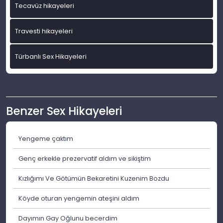
Tecavüz hikayeleri
Travesti hikayeleri
Türbanlı Sex Hikayeleri
Benzer Sex Hikayeleri
Yengeme çaktım
Genç erkekle prezervatif aldım ve sikiştim
Kızlığımı Ve Götümün Bekaretini Kuzenim Bozdu
Köyde oturan yengemin ateşini aldım
Dayımın Gay Oğlunu becerdim