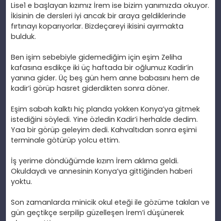
Lise1 e ba
şlayan kızımız İrem ise bizim yanımızda okuyor.
İkisinin de dersleri iyi ancak bir araya geldiklerinde
fırtınayı koparıyorlar. Bizde
çareyi ikisini ay
ırmakta
bulduk.
Ben i
şim sebebiyle gidemediğim i
çin e
şim Zeliha
kafasına esdik
çe iki üç haftada bir o
ğlumuz Kadir’in
yanına gider.
Üç be
ş g
ün hem anne babas
ını hem de
kadir’i g
örüp hasret giderdikten sonra döner.
E
şim sabah kalktı hi
ç planda yokken Konya’ya gitmek
istedi
ğini s
öyledi. Yine özledin Kadir’i herhalde dedim.
Yaa bir görüp geleyim dedi. Kahvalt
ıdan sonra eşimi
terminale g
ötürüp yolcu ettim.
İş yerime d
öndü
ğ
ümde k
ızım İrem aklıma geldi.
Okuldaydı ve annesinin Konya’ya gittiğinden haberi
yoktu.
Son zamanlarda minicik okul ete
ği ile g
özüme tak
ılan ve
g
ün geçtikçe serpilip güzelle
şen İrem’i d
ü
ş
ünerek