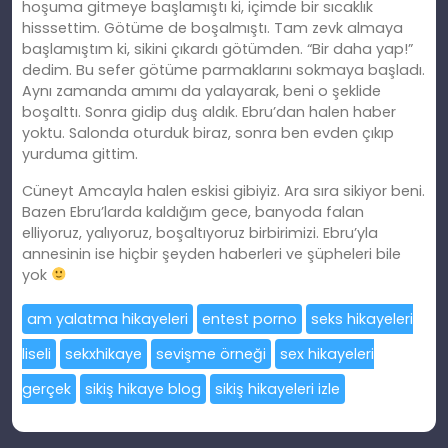
hoşuma gitmeye başlamıştı ki, içimde bir sıcaklık
hisssettim. Götüme de boşalmıştı. Tam zevk almaya
başlamıştım ki, sikini çıkardı götümden. “Bir daha yap!”
dedim. Bu sefer götüme parmaklarını sokmaya başladı.
Aynı zamanda amımı da yalayarak, beni o şeklide
boşalttı. Sonra gidip duş aldık. Ebru’dan halen haber
yoktu. Salonda oturduk biraz, sonra ben evden çıkıp
yurduma gittim.
Cüneyt Amcayla halen eskisi gibiyiz. Ara sıra sikiyor beni.
Bazen Ebru’larda kaldığım gece, banyoda falan
elliyoruz, yalıyoruz, boşaltıyoruz birbirimizi. Ebru’yla
annesinin ise hiçbir şeyden haberleri ve şüpheleri bile
yok
am yalatma hikayeleri
entest porno
seks hikayeleri
liseli
sekxhikaye
sevişme örneği
sex hikayeleri
gerçek
sikiş hikaye blog
sikiş hikayeleri izle