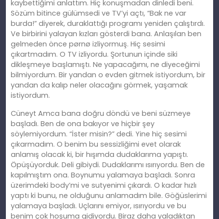
kaybettiğimi anlattım. Hiç konuşmadan dinledi beni.
Sözüm bitince gülümsedi ve TV’yi açtı, “Bak ne var
burda!” diyerek, duraklattığı programı yeniden çalıştırdı.
Ve birbirini yalayan kızları gösterdi bana. Anlaşılan ben
gelmeden önce pørnø izliyormuş. Hiç sesimi
çıkartmadım. O TV izliyordu. Şortunun içinde siki
dikleşmeye başlamıştı. Ne yapacağımı, ne diyeceğimi
bilmiyordum. Bir yandan o evden gitmek istiyordum, bir
yandan da kalıp neler olacağını görmek, yaşamak
istiyordum.
Cüneyt Amca bana doğru döndü ve beni süzmeye
başladı. Ben de ona bakıyor ve hiçbir şey
söylemiyordum. “İster misin?” dedi. Yine hiç sesimi
çıkarmadım. O benim bu sessizliğimi evet olarak
anlamış olacak ki, bir hışımda dudaklarıma yapıştı.
Öpüşüyorduk. Deli gibiydi. Dudaklarımı ısırıyordu. Ben de
kapılmıştım ona. Boynumu yalamaya başladı. Sonra
üzerimdeki body’mi ve sutyenimi çıkardı. O kadar hızlı
yaptı ki bunu, ne olduğunu anlamadım bile. Göğüslerimi
yalamaya başladı. Uçlarını emiyor, ısırıyordu ve bu
benim çok hoşuma gidiyordu. Biraz daha yaladıktan