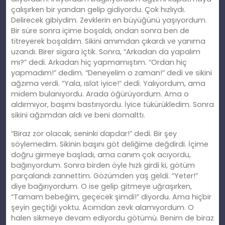
çalışırken bir yandan gelip gidiyordu. Çok hızlıydı.
Delirecek gibiydim. Zevklerin en büyüğünü yaşıyordum.
Bir süre sonra içime boşaldı, ondan sonra ben de
titreyerek boşaldım. Sikini amımdan çıkardı ve yanıma
uzandı. Birer sigara içtik. Sonra, “Arkadan da yapalım
mı?” dedi. Arkadan hiç yapmamıştım. “Ordan hiç
yapmadım!” dedim. “Deneyelim o zaman!” dedi ve sikini
ağzıma verdi. “Yala, ıslat iyice!” dedi. Yalıyordum, ama
midem bulanıyordu. Arada öğürüyordum. Ama o
aldırmıyor, başımı bastırıyordu. İyice tükürükledim. Sonra
sikini ağzımdan aldı ve beni domalttı.
“Biraz zor olacak, seninki dapdar!” dedi. Bir şey
söylemedim. Sikinin başını göt deliğime değdirdi. İçime
doğru girmeye başladı, ama canım çok acıyordu,
bağırıyordum. Sonra birden öyle hızlı girdi ki, götüm
parçalandı zannettim. Gözümden yaş geldi. “Yeter!”
diye bağırıyordum. O ise gelip gitmeye uğraşırken,
“Tamam bebeğim, geçecek şimdi!” diyordu. Ama hiçbir
şeyin geçtiği yoktu. Acımdan zevk alamıyordum. O
halen sikmeye devam ediyordu götümü. Benim de biraz