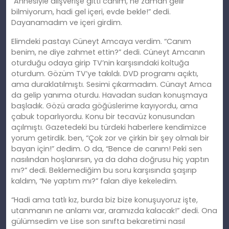
“Annesiyle alışverişe gitti canım, ne zaman gelir
bilmiyorum, hadi gel içeri, evde bekle!” dedi.
Dayanamadım ve içeri girdim.
Elimdeki pastayı Cüneyt Amcaya verdim. “Canım
benim, ne diye zahmet ettin?” dedi. Cüneyt Amcanın
oturduğu odaya girip TV’nin karşısındaki koltuğa
oturdum. Gözüm TV’ye takıldı. DVD programı açıktı,
ama duraklatılmıştı. Sesimi çıkarmadım. Cünayt Amca
da gelip yanıma oturdu. Havadan sudan konuşmaya
başladık. Gözü arada göğüslerime kayıyordu, ama
çabuk toparlıyordu. Konu bir tecavüz konusundan
açılmıştı. Gazetedeki bu türdeki haberlere kendimizce
yorum getirdik. ben, “Çok zor ve çirkin bir şey olmalı bir
bayan için!” dedim. O da, “Bence de canım! Peki sen
nasılından hoşlanırsın, ya da daha doğrusu hiç yaptın
mı?” dedi. Beklemediğim bu soru karşısında şaşırıp
kaldım, “Ne yaptım mı?” falan diye kekeledim.
“Hadi ama tatlı kız, burda biz bize konuşuyoruz işte,
utanmanın ne anlamı var, aramızda kalacak!” dedi. Ona
gülümsedim ve Lise son sınıfta bekaretimi nasıl