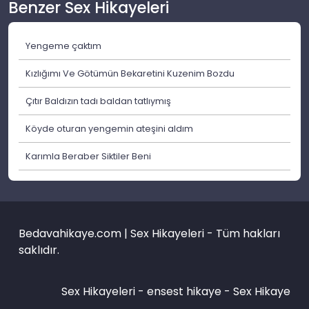
Benzer Sex Hikayeleri
Yengeme çaktım
Kızlığımı Ve Götümün Bekaretini Kuzenim Bozdu
Çıtır Baldızın tadı baldan tatlıymış
Köyde oturan yengemin ateşini aldım
Karımla Beraber Siktiler Beni
Bedavahikaye.com | Sex Hikayeleri - Tüm hakları
saklıdır.
Sex Hikayeleri -
ensest hikaye
-
Sex Hikaye