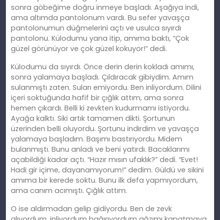
sonra göbeğime doğru inmeye başladı. Aşağıya indi,
ama altımda pantolonum vardı. Bu sefer yavaşça
pantolonumun düğmelerini açtı ve usulca sıyırdı
pantolonu. Külodumu yana itip, amıma baktı, “Çok
güzel görünüyor ve çok güzel kokuyor!” dedi.
Külodumu da sıyırdı. Önce derin derin kokladı amımı,
sonra yalamaya başladı. Çıldıracak gibiydim. Amım
sulanmıştı zaten. Suları emiyordu. Ben inliyordum. Dilini
içeri soktuğunda hafif bir çığlık attım, ama sonra
hemen çıkardı. Belli ki zevkten kudurmamı istiyordu.
Ayağa kalktı. Siki artık tamamen dikti. Şortunun
üzerinden belli oluyordu. Şortunu indirdim ve yavaşça
yalamaya başladım. Başımı bastırıyordu. Midem
bulanmıştı. Bunu anladı ve beni yatırdı. Bacaklarımı
açabildiği kadar açtı. “Hazır mısın ufaklık?” dedi. “Evet!
Hadi gir içime, dayanamıyorum!” dedim. Güldü ve sikini
amıma bir kerede soktu. Bunu ilk defa yapmıyordum,
ama canım acımıştı. Çığlık attım.
O ise aldırmadan gelip gidiyordu. Ben de zevk
alıyordum. inliyordum bağırıyordum ağzımı kapatmaya