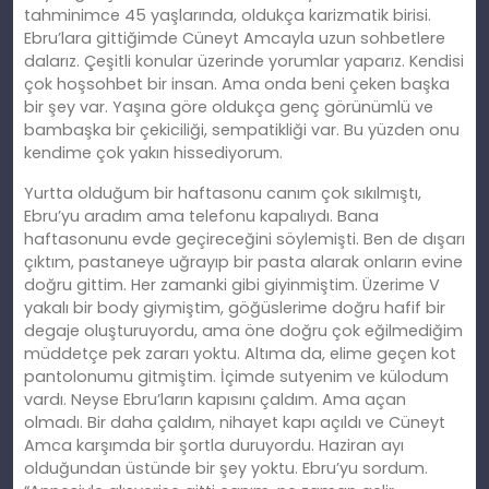
tahminimce 45 yaşlarında, oldukça karizmatik birisi.
Ebru’lara gittiğimde Cüneyt Amcayla uzun sohbetlere
dalarız. Çeşitli konular üzerinde yorumlar yaparız. Kendisi
çok hoşsohbet bir insan. Ama onda beni çeken başka
bir şey var. Yaşına göre oldukça genç görünümlü ve
bambaşka bir çekiciliği, sempatikliği var. Bu yüzden onu
kendime çok yakın hissediyorum.
Yurtta olduğum bir haftasonu canım çok sıkılmıştı,
Ebru’yu aradım ama telefonu kapalıydı. Bana
haftasonunu evde geçireceğini söylemişti. Ben de dışarı
çıktım, pastaneye uğrayıp bir pasta alarak onların evine
doğru gittim. Her zamanki gibi giyinmiştim. Üzerime V
yakalı bir body giymiştim, göğüslerime doğru hafif bir
degaje oluşturuyordu, ama öne doğru çok eğilmediğim
müddetçe pek zararı yoktu. Altıma da, elime geçen kot
pantolonumu gitmiştim. İçimde sutyenim ve külodum
vardı. Neyse Ebru’ların kapısını çaldım. Ama açan
olmadı. Bir daha çaldım, nihayet kapı açıldı ve Cüneyt
Amca karşımda bir şortla duruyordu. Haziran ayı
olduğundan üstünde bir şey yoktu. Ebru’yu sordum.