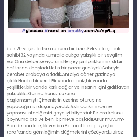
ben 20 yaşında lise mezunu bir kızım.Evli ve iki çocuk
sahibi,32 yaşında,kumral,oldukça yakışıklı bir sevgilim
var.Onu delice seviyorum.Herşey pırıl pırıklarımız şli bir
haftasonu başladı.Nefis bir pazar günüydü.Sabriyle
beraber arabaya atladık.Antalya döner gazinoya
çıktık.Harika bir yerdi.Bir yanda deniz,bir yanda
yeşillikler,bir yanda karlı dağlar ve insanın içini gıdıklayan
yükseklik…Gazino henüz sezona
başlamamıştı.Çimenlerin üzerine oturup ne
yapacağımızı düşünüyorduk.Aslında ikimizde ne
yapmayı istediğimizi gaye iyi biliyorduk.Bir ara kolunu
boynuma attı ve beni öpmeye başladıDurur muyum?
Ben de ona karşılık verdim.Bir taraftan öpüyor,bir
taraftanda gömleğimin düğmelerini çözüyordu.Biraz