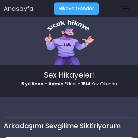
Anasayfa
Hikaye Gönder
Sex Hikayeleri
5 yıl önce
-
Admin
Ekledi -
1514
Kez Okundu
Arkadaşımı Sevgilime Siktiriyorum