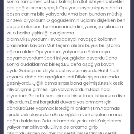
sonra tamamen üstsüz kalmıştım.Süt isteyen bebekler
gibi göğüslerime yapıştı.Öpüyor ,ısırıyor,okşuyor,hatta
bazen canımı bile yakıyordu.Ama ben bundan müthiş
bir zevk alıyordum.O göğüslerimin uçlarını dişlerken ben
de pantolonuun fermuarını indirdim,yavaşça çıkardım
ve o harika şişkinliği avuçlarıma
aldım.Okşuyordum.Fevkaladeydi.Yavaşça kollarının
arasından kaydım.Muhteşem aletini büyük bir iştahla
ağıma aldım.Öpüyordum,yalıyordum.Yalamaya
doyamaıyordum.Sabri inliyor,çığlıklar atıyordu.Daha
sonra dudaklarımız birleşti.Bu defa aşağıya kayan
oydu.Göbeğime diliyle bastırıyor,emiyordu.Hafif hafif
kayarak daha da aşağılara indi.Diliyle şişen amımda
geziniyordu.Çığlık atma sırası bana gelmişti.Kesik kesik
inliyor,içime girmesi için yalvarıyordum.Hadi hadi
diyordum.Gir artık seni içimde hissetmek istiyorum diye
inliyordum.Beni karşıdaki duvara yaslanmam için
döndürdü.Ne yapmak istediğini anlamıştım.Yapması
içinde deli oluyordum.Biraz eğildim ve kalçalarımı ona
doğru kaldırdım.Oda arkamdaki yerini aldı.Kalçalarımı
yalıyor,mıncıklıyordu.Diliyle de arkama girip
çıkıyordu.Birden müthiş bir sertlik hissettim.Bu sertlik