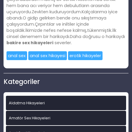
hem bana acı veriyor hem debulutların arasında
uçuruyordu.Zevkten kuduruyordum.Kalçalarıma iyice
abandı.O gidip gelirken bende onu sıkıştırmaya
çalışıyordum.Çırpıntılar ve iniltiler içinde
boşaldık.İkimizde nefes nefese kalmış,tükenmiştik.İlk
cinsel denemem bir harikaydı.Daha doğrusu o harikaydı
bakire sex hikayeleri
severler.
anal sex
anal sex hikayesi
erotik hikayeler
Kategoriler
Aldatma Hikayeleri
Amatör Sex Hikayeleri