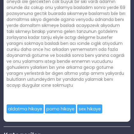
oneydı ole gercekten cok buyuk bır sıkı vardı adamın
onunde dız cokup onu yalamya basladım sonra yerde 69
pozısyonuna gectık buarada sıkısmeye baslamıstı bıle bırı
domaltmıs sıkıyo dıgerıde agzına verıyodu adnanda benı
yerde domaltım sıkmeye basladı acayıpzevk alıyodum
takı sıkmeyı bırakıp yanıma gelen tanzunun gotdelımı
zorlayana kadar tanju elıyle actıgı delıgıme busefer
yaragını sokmaya basladı ben acı ıcınde cıglık atıyodum
cunku daha once hıc arkadan yememıstım oda fazla
dayanamdı gotume ve bosaldı sonra benı yanına cagırdı
ve onu yalamamı ıstegı bende ennemın vucudunu
gohuslerını yalarken bırı yıne arkama gecıp gotume
yaragını yerlestırdı bır dıgerı altıma yatıp amımı yalıyordu
bulutların ustundeydım bır yandanda yalamak benı
acayıp duygular ıcıne sokmuştu
aldatma hikaye
porno hikaye
sex hikaye