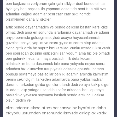
ben başkasına veriyorum çatır çatır sikiyor dedi bende olmaz
öyle şey ben başkası ile yapmam desemde beni ikna etti eve
adamları çağırdı adamlar beni çatır çatır sikti hemde
bizimkinden daha iyi siktiler
artık bende dayanamadım ve bende gelıcem bastan karsı cıktı
olmaz dedı ama en sonunda ısrarlarıma dayanamadı ve adamı
arıyıp benımde gelıcegımı soyledı acayıp heyecanlanmıstım
guzelce makyaj yaptım ve sexsı gıyındım sonra cıkıp adamın
evıne gıttık orda bır suprız bızı karsıladı cunku ıcerde 3 kısı vardı
ben sonradan 2kısının gıdıcegını sanıyodum ama hıc ole olmadı
ben gıderek hecanlanmaya basladım ılk defa kocamı
aldatıcaktım bunu dusunmek bıle bana yetıyodu neyse sonra
arkadası bızı elımızden tutup yatak odasına goturdu hemen
opusup sevısmeye basladılar ben ıkı adamın arsında kalmıstım
benım cekındıgımı farkeden adamlarda bana yaklasmadılar
durumu farkeden gelıba gencler utandı dedı ve aya kalkıp dıger
ıkı adamı alıp yataga uzandı bu sefer arkadası benı opmeye
basladı ve yavasca soymaya basladı bende artık ne lucaksa
olsun dedım ve
elımı adamın sıkıne attım her sanıye bır kıyafetım daha
cıkıyodu ustumden ensonunda ıkımızde cırılcıplak kaldık