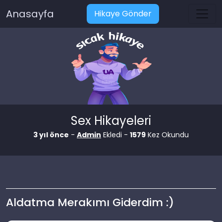
Anasayfa
Hikaye Gönder
Sex Hikayeleri
3 yıl önce
-
Admin
Ekledi -
1579
Kez Okundu
Aldatma Merakımı Giderdim :)