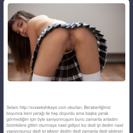
Selam http://xxxsekshikaye.com okurları. Beraberliğimiz
boyunca beni yarağı ile hep doyurdu ama başka yarak
görmediğim için öyle sanıyormuşum bunu zamanla anladım
bizimkilere gittim oturmaya nasıl gidiyor kız dedi iyi dedim nasıl
yapıyorsunuz dedi iyi sikiyor dedim dedi zamanla dedi sıkılırsın