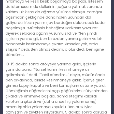
hırlamaya ve kesik kesik boşalmaya başladı. İstesem
de istemesem de döllerinin çoğunu yutmak zorunda
kaldım. Bir kısmı da ağzıma yüzüme akmıştı. Yarağını
ağzımdan çektiğinde daha halen ucundan döl
geliyordu. Kesin yarım çay bardağını dolduracak kadar
boşalmıştı. “Müthişsin bebeğim! Harikasın yavrum!”
diyerek selpakla ağzımı yüzümü sildi ve “Sen şimdi
işçilerin yanına git, ben birazdan yanına gelirim ve bir
bahaneyle kesimhaneye çıkarız, kimseler yok, orda
sikişiriz!” dedi. Ben olmaz dedim, o olur dedi, ben işime
döndüm…
10-15 dakika sonra atölyeye yanıma geldi, işçilerin
yanında bana, “Nursel hanım kesimhaneye az
gelirmisiniz!” dedi. “Tabii efendim…” deyip, müdür önde
ben arkasında, birlikte kesimhaneye çıktık. İçeriye girer
girmez kapıyı kapattı ve beni kumaşların üstüne yatırdı.
Gömleğimin düğmelerini açıp göğüslerimi sütyenimden
çıkardı ve emmeye başladı. Sonra eteğimi kaldırdı,
külotumu çıkardı ve (daha önce hiç yalanmamış)
amımı iştahla yalamaya koyuldu. Ben artık iyice
azmıştım ve zevkten inliyordum. 5 dakika sonra doruğa