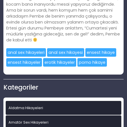
kocam bana inanıyordu mesai yapıyoruz dediğimde.
Ama bir sorun vardı, hem komşum hem çok samimi
arkadaşım Pembe de benim yanımda çalışıyordu, o
evinde olursa ben olmazsam yalanım ortaya çıkacaktı.
Ertesi gün durumu Pembeye anlattım, “Cumartesi yeni
müdürle yazlığına gideceğiz, sen de gel!” dedim, Pembe
de kabul etti
anal sex hikayeleri
anal sex hikayesi
ensest hikaye
ensest hikayeler
erotik hikayeler
porno hikaye
Kategoriler
Aldatma Hikayeleri
Amatör Sex Hikayeleri