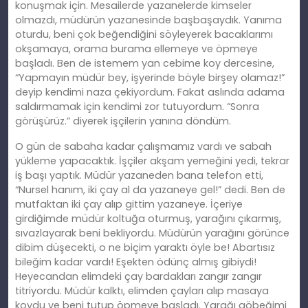
konuşmak için. Mesailerde yazanelerde kimseler
olmazdı, müdürün yazanesinde başbaşaydık. Yanıma
oturdu, beni çok beğendiğini söyleyerek bacaklarımı
okşamaya, orama burama ellemeye ve öpmeye
başladı. Ben de istemem yan cebime koy dercesine,
“Yapmayın müdür bey, işyerinde böyle birşey olamaz!”
deyip kendimi naza çekiyordum. Fakat aslında adama
saldırmamak için kendimi zor tutuyordum. “Sonra
görüşürüz.” diyerek işçilerin yanına döndüm.
O gün de sabaha kadar çalışmamız vardı ve sabah
yükleme yapacaktık. İşçiler akşam yemeğini yedi, tekrar
iş başı yaptık. Müdür yazaneden bana telefon etti,
“Nursel hanım, iki çay al da yazaneye gel!” dedi. Ben de
mutfaktan iki çay alıp gittim yazaneye. İçeriye
girdiğimde müdür koltuğa oturmuş, yarağını çıkarmış,
sıvazlayarak beni bekliyordu. Müdürün yarağını görünce
dibim düşecekti, o ne biçim yaraktı öyle be! Abartısız
bileğim kadar vardı! Eşekten ödünç almış gibiydi!
Heyecandan elimdeki çay bardakları zangır zangır
titriyordu. Müdür kalktı, elimden çayları alıp masaya
koydu ve beni tutup öpmeye başladı. Yarağı göbeğimi