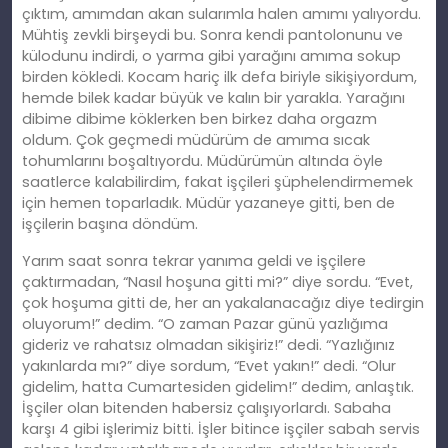
çıktım, amımdan akan sularımla halen amımı yalıyordu.
Mühtiş zevkli birşeydi bu. Sonra kendi pantolonunu ve
külodunu indirdi, o yarma gibi yarağını amıma sokup
birden kökledi. Kocam hariç ilk defa biriyle sikişiyordum,
hemde bilek kadar büyük ve kalın bir yarakla. Yarağını
dibime dibime köklerken ben birkez daha orgazm
oldum. Çok geçmedi müdürüm de amıma sıcak
tohumlarını boşaltıyordu. Müdürümün altında öyle
saatlerce kalabilirdim, fakat işçileri şüphelendirmemek
için hemen toparladık. Müdür yazaneye gitti, ben de
işçilerin başına döndüm.
Yarım saat sonra tekrar yanıma geldi ve işçilere
çaktırmadan, “Nasıl hoşuna gitti mi?” diye sordu. “Evet,
çok hoşuma gitti de, her an yakalanacağız diye tedirgin
oluyorum!” dedim. “O zaman Pazar günü yazlığıma
gideriz ve rahatsız olmadan sikişiriz!” dedi. “Yazlığınız
yakınlarda mı?” diye sordum, “Evet yakın!” dedi. “Olur
gidelim, hatta Cumartesiden gidelim!” dedim, anlaştık.
İşçiler olan bitenden habersiz çalışıyorlardı. Sabaha
karşı 4 gibi işlerimiz bitti. İşler bitince işçiler sabah servis