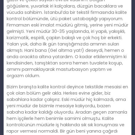
göğüslere, yuvarlak iri kalçalara, düzgün bacaklara ve
vücuda sahibim. İstanbul’da bir tekstil firmasında kalite
kontrol bölümünde, ütü paket ustabaşılığı yapıyorum.
Firmamızın eski imalat müdürü gitmiş, yerine yeni müdür
gelmişti. Yeni müdür 30-35 yaşlarında, iri yapılı, yakışıklı,
karizmatik, espirili, çapkın bakışlı ve çok hoş bir erkekti.
Yalan yok, daha ilk gün tanıştığımızda amımın suları
akmıştı. Hani bana (Gel altıma yat!) deseydi, hemen o
anda oracıkta altına yatardım. O kadar etkilenmiştim ki
kendisinden, tanıştıktan sonra hemen tuvalete koşup,
amımı parmaklayarak masturbasyon yaptım ve
orgazm oldum.
Bizim branşta kalite kontrol deyince tekstilde mesaisi en
çok olan bölüm gelir akla. Herkes evine gider, biz
sabahlara kadar çalışırız. Eski müdür hiç kalmazdı, ama
yeni müdür de bizimle mesaiye kalıyordu, bazen
sabaha kadar kaldığı oluyordu. Aradan geçen zamanla
hem işçilerle hem benimle samimi olmuştu. Kalite
kontrolcünün müdürle iş hakkında sık sık konuşması ve
rapor vermesi normaldi. Bir gün beni yanına çağırdı