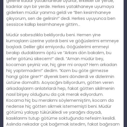
gelene kadar yatakhanede uyurlar, erkekler bir yerde,
kadınlar ayrı bir yerde. Herkes yatakhaneye uyumaya
giderken müdür yanıma geldi ve “Ben kesimhaneye
çıkıyorum, sen de gelirsin!” dedi. Herkes uyuyunca ben
sessizce kalkıp kesimhaneye gittim…
Müdür sabırsızlıkla bekliyordu beni. Hemen yine
kumaşların üzerine yatırdı beni ve göğüslerimi emmeye
başladı. Deliler gibi emiyordu. Göğüslerimi emmeyi
bırakıp dudaklarımı öptü ve “Arkanı dön bakalım, bu
sefer götünü sikecem!” dedi. “Aman müdür bey,
kocaman şeyiniz var, hiç girer mi oraya? Hem arkadan
hiç yaptırmadım!” dedim. “Kızım bu göte girmezse
hangi göte girer?” diyerek beni dönderdi ve dizlerimin
üstüne domalttı. Acıyacğını biliyordum, götten veren
arkadaşlarım anlatırlardı hep, fakat götten sikilmenin
nasıl birşey olduğunu da çok merak ediyordum.
Kocama hiç bu merakımı söylememiştim, kocam da
nedense hiç götten sikmek istememişti beni. Müdür
götümü yalayıp tükürükledi ve yarağını dayadı,
kasıklarımı tutup götüme soktuğunda nefesim kesildi.
Aslında nekadar çok bağırmak istedim, fakat bağırsam