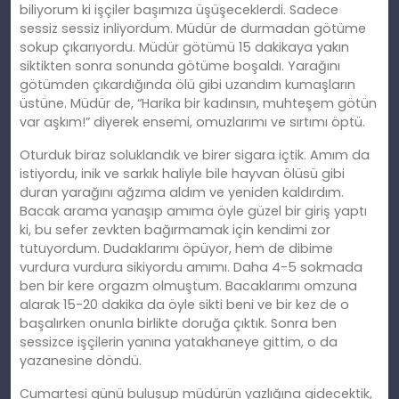
biliyorum ki işçiler başımıza üşüşeceklerdi. Sadece
sessiz sessiz inliyordum. Müdür de durmadan götüme
sokup çıkarıyordu. Müdür götümü 15 dakikaya yakın
siktikten sonra sonunda götüme boşaldı. Yarağını
götümden çıkardığında ölü gibi uzandım kumaşların
üstüne. Müdür de, “Harika bir kadınsın, muhteşem götün
var aşkım!” diyerek ensemi, omuzlarımı ve sırtımı öptü.
Oturduk biraz soluklandık ve birer sigara içtik. Amım da
istiyordu, inik ve sarkık haliyle bile hayvan ölüsü gibi
duran yarağını ağzıma aldım ve yeniden kaldırdım.
Bacak arama yanaşıp amıma öyle güzel bir giriş yaptı
ki, bu sefer zevkten bağırmamak için kendimi zor
tutuyordum. Dudaklarımı öpüyor, hem de dibime
vurdura vurdura sikiyordu amımı. Daha 4-5 sokmada
ben bir kere orgazm olmuştum. Bacaklarımı omzuna
alarak 15-20 dakika da öyle sikti beni ve bir kez de o
başalırken onunla birlikte doruğa çıktık. Sonra ben
sessizce işçilerin yanına yatakhaneye gittim, o da
yazanesine döndü.
Cumartesi günü buluşup müdürün yazlığına gidecektik,