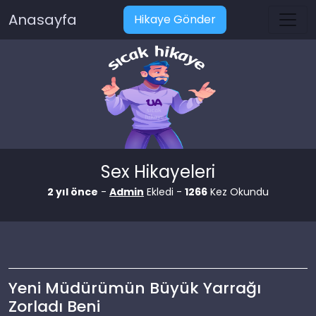
Anasayfa
Hikaye Gönder
Sex Hikayeleri
2 yıl önce
-
Admin
Ekledi -
1266
Kez Okundu
Yeni Müdürümün Büyük Yarrağı
Zorladı Beni