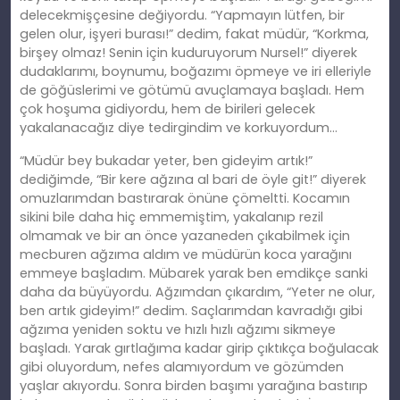
delecekmişçesine değiyordu. “Yapmayın lütfen, bir
gelen olur, işyeri burası!” dedim, fakat müdür, “Korkma,
birşey olmaz! Senin için kuduruyorum Nursel!” diyerek
dudaklarımı, boynumu, boğazımı öpmeye ve iri elleriyle
de göğüslerimi ve götümü avuçlamaya başladı. Hem
çok hoşuma gidiyordu, hem de birileri gelecek
yakalanacağız diye tedirgindim ve korkuyordum…
“Müdür bey bukadar yeter, ben gideyim artık!”
dediğimde, “Bir kere ağzına al bari de öyle git!” diyerek
omuzlarımdan bastırarak önüne çömeltti. Kocamın
sikini bile daha hiç emmemiştim, yakalanıp rezil
olmamak ve bir an önce yazaneden çıkabilmek için
mecburen ağzıma aldım ve müdürün koca yarağını
emmeye başladım. Mübarek yarak ben emdikçe sanki
daha da büyüyordu. Ağzımdan çıkardım, “Yeter ne olur,
ben artık gideyim!” dedim. Saçlarımdan kavradığı gibi
ağzıma yeniden soktu ve hızlı hızlı ağzımı sikmeye
başladı. Yarak gırtlağıma kadar girip çıktıkça boğulacak
gibi oluyordum, nefes alamıyordum ve gözümden
yaşlar akıyordu. Sonra birden başımı yarağına bastırıp