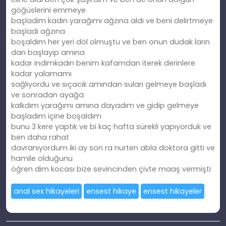
göğüslerini emmeye
başladım kadın yarağımı ağzına aldı ve beni delirtmeye
başladı ağzına
boşaldım her yeri döl olmuştu ve ben onun dudak ların
dan başlayıp amına
kadar indimkadın benim kafamdan iterek derinlere
kadar yalamamı
sağlıyordu ve sıçacık amından suları gelmeye başladı
ve sonradan ayağa
kalkdım yarağımı amına dayadım ve gidip gelmeye
başladım içine boşaldım
bunu 3 kere yaptık ve bi kaç hafta sürekli yapıyorduk ve
ben daha rahat
davranıyordum iki ay son ra nurten abla doktora gitti ve
hamile olduğunu
öğren dim kocası bize sevincinden çivte maaş vermişti
anal sex hikayeleri
ensest hikaye
ensest hikayeler