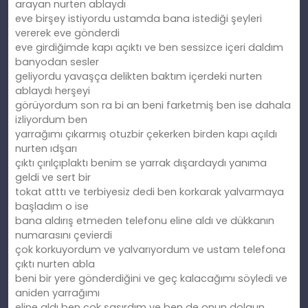
arayan nurten ablaydı
eve birşey istiyordu ustamda bana istediği şeyleri
vererek eve gönderdi
eve girdiğimde kapı açıktı ve ben sessizce içeri daldım
banyodan sesler
geliyordu yavaşça delikten baktım içerdeki nurten
ablaydı herşeyi
görüyordum son ra bi an beni farketmiş ben ise dahala
izliyordum ben
yarrağımı çıkarmış otuzbir çekerken birden kapı açıldı
nurten ıdşarı
çıktı çırılçıplaktı benim se yarrak dışardaydı yanıma
geldi ve sert bir
tokat atttı ve terbiyesiz dedi ben korkarak yalvarmaya
başladım o ise
bana aldırış etmeden telefonu eline aldı ve dükkanın
numarasını çevierdi
çok korkuyordum ve yalvarıyordum ve ustam telefona
çıktı nurten abla
beni bir yere gönderdiğini ve geç kalacağımı söyledi ve
aniden yarrağımı
eline aldı ben çok şaşırdım ve ben de onun dolgun