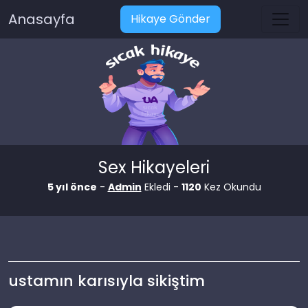
Anasayfa
Hikaye Gönder
Sex Hikayeleri
5 yıl önce
-
Admin
Ekledi -
1120
Kez Okundu
ustamın karısıyla sikiştim