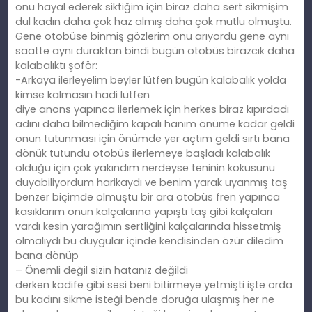
onu hayal ederek siktiğim için biraz daha sert sikmişim
dul kadın daha çok haz almış daha çok mutlu olmuştu.
Gene otobüse binmiş gözlerim onu arıyordu gene aynı
saatte aynı duraktan bindi bugün otobüs birazcık daha
kalabalıktı şoför:
-Arkaya ilerleyelim beyler lütfen bugün kalabalık yolda
kimse kalmasın hadi lütfen
diye anons yapınca ilerlemek için herkes biraz kıpırdadı
adını daha bilmediğim kapalı hanım önüme kadar geldi
onun tutunması için önümde yer açtım geldi sırtı bana
dönük tutundu otobüs ilerlemeye başladı kalabalık
olduğu için çok yakındım nerdeyse teninin kokusunu
duyabiliyordum harikaydı ve benim yarak uyanmış taş
benzer biçimde olmuştu bir ara otobüs fren yapınca
kasıklarım onun kalçalarına yapıştı taş gibi kalçaları
vardı kesin yarağımın sertliğini kalçalarında hissetmiş
olmalıydı bu duygular içinde kendisinden özür diledim
bana dönüp
– Önemli değil sizin hatanız değildi
derken kadife gibi sesi beni bitirmeye yetmişti işte orda
bu kadını sikme isteği bende doruğa ulaşmış her ne