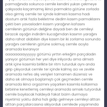
parmağınıda sokunca cemile kendini yukarı çekmeye
çalışsada kaçamamış ikinci parmakta götüne zorlada
olsa girmiş cemile ter içinde kalmıstı kasıma hadı
dostum artık fazla bekletme dedim kasım parmaklarını
çekti ben yavasladım kasım yarağının kafasını
cemilenin götünün deliğine dayadı ben de cemileyi
birazcık aşağın indirdim kucağımdan kasımn yarağını
daha rahat alabilsin diye kasım bir iki zorlama sonunda
yarağını cemilenin götüne sokmuş cemile acıyla
aramızda kıvranıyor
aaaaaaaayyyyyy götümü yırttın erkeğim parçaladın
yanıyor götümün her yeri diye inliyordu ama almıstı
artık içine kasımla birlikte bir ritm tuturduk aynı anda
girip çıkıyorduk cemile ter içinde kalmış acı ve zevkle
aramızda nefes alış verişleri tamamen düzensiz ve
daha sık olmaya başlamıştı çok geçmeden cemile
aramızda ikinci orgazmını yaşarken kasımla kollarımızı
birbirine kenetlemiş cemileyi aramızda sımsıkı tutyorduk
cemile bayılacak haldeydı fakat bizim durmaya
niyetimiz yoktu daha hızlı gidip gelmeye cemileyi alttan
alttan parçalarcasına sikiyorduk cemilede yaşamında