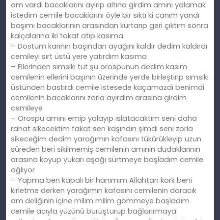
am vardı bacaklarını ayırıp altına girdim amını yalamak
istedim cemile bacaklarını öyle bir sıktı ki canım yandı
başımı bacaklarının arasından kurtarıp geri çıktım sonra
kalçalarına iki tokat atıp kasıma
– Dostum karının başından ayağını kaldır dedim kaldırdı
cemileyi sırt üstü yere yatırdım kasıma
– Ellerinden sımsıkı tut şu orospunun dedim kasım
cemilenin ellerini başının üzerinde yerde birleştirip sımsıkı
üstünden bastırdı cemile istesede kaçamazdı benimdi
cemilenin bacaklarını zorla ayırdım arasına girdim
cemileye
– Orospu amını emip yalayıp ıslatacaktım seni daha
rahat sikecektim fakat sen kaşındın şimdi seni zorla
sikeceğim dedim yarağımın kafasını tükürükleyip uzun
süreden beri sikilmemiş cemilenin amının dudaklarının
arasına koyup yukarı aşağı sürtmeye başladım cemile
ağlıyor
– Yapma ben kapalı bir hanımım Allahtan kork beni
kirletme derken yarağımın kafasını cemilenin daracık
am deliğinin içine milim milim gömmeye başladım
cemile acıyla yüzünü buruşturup bağlarırmaya