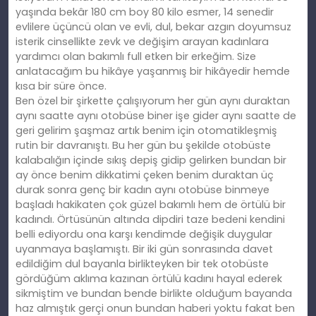
yaşında bekâr 180 cm boy 80 kilo esmer, 14 senedir
evlilere üçüncü olan ve evli, dul, bekar azgın doyumsuz
isterik cinsellikte zevk ve değişim arayan kadınlara
yardımcı olan bakımlı full etken bir erkeğim. Size
anlatacağım bu hikâye yaşanmış bir hikâyedir hemde
kısa bir süre önce.
Ben özel bir şirkette çalışıyorum her gün aynı duraktan
aynı saatte aynı otobüse biner işe gider aynı saatte de
geri gelirim şaşmaz artık benim için otomatikleşmiş
rutin bir davranıştı. Bu her gün bu şekilde otobüste
kalabalığın içinde sıkış depiş gidip gelirken bundan bir
ay önce benim dikkatimi çeken benim duraktan üç
durak sonra genç bir kadın aynı otobüse binmeye
başladı hakikaten çok güzel bakımlı hem de örtülü bir
kadındı. Örtüsünün altında dipdiri taze bedeni kendini
belli ediyordu ona karşı kendimde değişik duygular
uyanmaya başlamıştı. Bir iki gün sonrasında davet
edildiğim dul bayanla birlikteyken bir tek otobüste
gördüğüm aklıma kazınan örtülü kadını hayal ederek
sikmiştim ve bundan bende birlikte olduğum bayanda
haz almıştık gerçi onun bundan haberi yoktu fakat ben