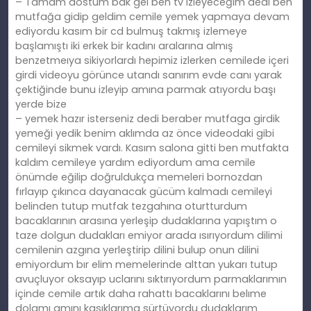
– Tamam dostum bak gel ben tv izleyeceğim dedi ben
mutfağa gidip geldim cemile yemek yapmaya devam
ediyordu kasım bir cd bulmuş takmış izlemeye
başlamıştı iki erkek bir kadını aralarına almış
benzetmeıya sikiyorlardı hepimiz izlerken cemilede içeri
girdi videoyu görünce utandı sanırım evde canı yarak
çektiğinde bunu izleyip amına parmak atıyordu başı
yerde bize
– yemek hazır isterseniz dedi beraber mutfaga girdik
yemeği yedik benim aklımda az önce videodaki gibi
cemileyi sikmek vardı. Kasım salona gitti ben mutfakta
kaldım cemileye yardım ediyordum ama cemile
önümde eğilip doğruldukça memeleri bornozdan
fırlayıp çıkınca dayanacak gücüm kalmadı cemileyi
belinden tutup mutfak tezgahına oturtturdum
bacaklarının arasına yerleşip dudaklarına yapıştım o
taze dolgun dudakları emiyor arada ısırıyordum dilimi
cemilenin azgına yerleştirip dilini bulup onun dilini
emiyordum bır elim memelerinde alttan yukarı tutup
avuçluyor oksayıp uclarını sıktırıyordum parmaklarımın
içinde cemile artık daha rahattı bacaklarını belıme
dolamı amını kasıklarıma sürtüyordu dudaklarım