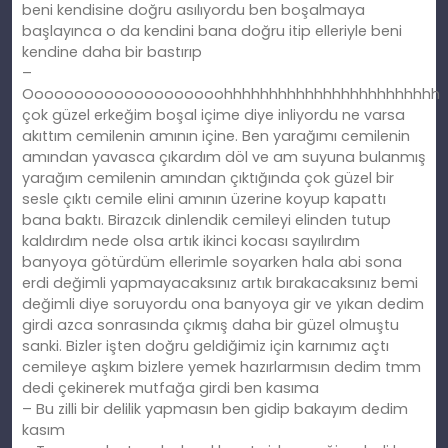
beni kendisine doğru asılıyordu ben boşalmaya
başlayınca o da kendini bana doğru itip elleriyle beni
kendine daha bir bastırıp
–
Oooooooooooooooooooohhhhhhhhhhhhhhhhhhhhhhhh
çok güzel erkeğim boşal içime diye inliyordu ne varsa
akıttım cemilenin amının içine. Ben yarağımı cemilenin
amından yavasca çıkardım döl ve am suyuna bulanmış
yarağım cemilenin amından çıktığında çok güzel bir
sesle çıktı cemile elini amının üzerine koyup kapattı
bana baktı. Birazcık dinlendik cemileyi elinden tutup
kaldırdım nede olsa artık ikinci kocası sayılırdım
banyoya götürdüm ellerimle soyarken hala abi sona
erdi değimli yapmayacaksınız artık bırakacaksınız bemi
değimli diye soruyordu ona banyoya gir ve yıkan dedim
girdi azca sonrasında çıkmış daha bir güzel olmuştu
sanki. Bizler işten doğru geldiğimiz için karnımız açtı
cemileye aşkım bizlere yemek hazırlarmısın dedim tmm
dedi çekinerek mutfağa girdi ben kasıma
– Bu zilli bir delilik yapmasın ben gidip bakayım dedim
kasım