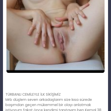
TÜRBANLI CEMİLEYLE İLK SİKİŞİMİZ
Mrb düşlem seven arkadaşlarım size kısa sürede
başımdan geçen mükemmel bir olayı anlatmak
istiyorum fakat önce kendimi tanıtayım ben Kemal 38