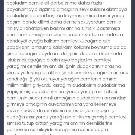
basladım cemile dil darbelerime daha fazla
dayanamayıp agzıma amcığının zevk sularını akıtmaya
basladığında elini başıma koymus amına bastırıyordu
başımı bende dilimi daha derine sokuyordum cemile
hırıltıyla rahatlarken basımı amına sımsıkı bastırmıstı
cemilenin amcığının sularını emerek yuttum simdi sıra
bendeydi ayağa kalktım cemileyi kucağıma alıp
bacaklarını omzuma kaldırdım kollarını boynuma doladı
şimdi kucagımdaydı am deliğinin dudakalrı karmında
ıslak ıslak aşağıya bırakmaya başladım cemileyi
yarağımı cemilenin am deliğinin dudaklarının arasına
elimle yerleştirip bıraktım şimdi cemile yarağımın üstüne
kendi ağırlığıyla oturuyor yarağım cemilenin amına
milim milim giriyordu kısrağım dudakalrını dudakalrıma
yapıştırmış dudakalrımı emiyordu yarağımın kafası
cemilenin sıcak nemli amcığının dudakalrının arasından
girmeye amcığının duvarlarını yara yara ilerlemeye
devam ediyordu cemilenin nefes alışları sıklaşmış
dudağımı ısırıyordu yarağımın bir kısmı girmişti cemileyi
sımsıkı tutup alttan yarağımı amının derinliklerine
gömerken cemileyide yarağımın üzerine doğru