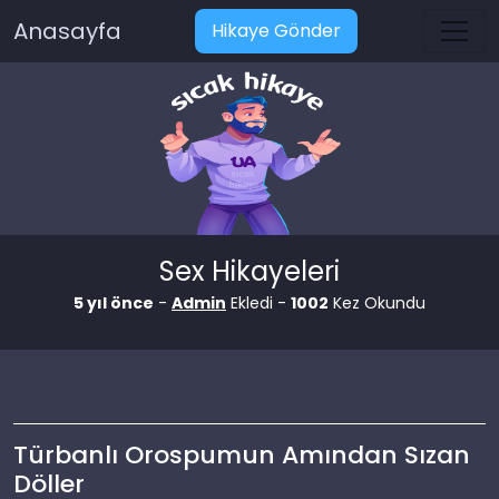
Anasayfa
Hikaye Gönder
Sex Hikayeleri
5 yıl önce
-
Admin
Ekledi -
1002
Kez Okundu
Türbanlı Orospumun Amından Sızan
Döller