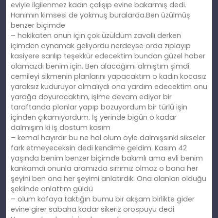
eviyle ilgilenmez kadın çalışıp evine bakarmış dedi.
Hanımın kimsesi de yokmuş buralarda.Ben üzülmüş
benzer biçimde
– hakikaten onun için çok üzüldüm zavallı derken
içimden oynamak geliyordu nerdeyse orda zıplayıp
kasiyere sarılıp teşekkür edecektim bundan güzel haber
olamazdı benim için. Ben alacağımı almıştım şimdi
cemileyi sikmenin planlarını yapacaktım o kadın kocasız
yaraksız kuduruyor olmalıydı ona yardım edecektim onu
yarağa doyuracaktım, işime devam ediyor bir
taraftanda planlar yapıp bozuyordum bir türlü işin
içinden çıkamıyordum. İş yerinde bigün o kadar
dalmışım ki iş dostum kasım
– kemal hayırdır bu ne hal olum öyle dalmışsınki sikseler
fark etmeyeceksin dedi kendime geldim. Kasım 42
yaşında benim benzer biçimde bakımlı ama evli benim
kankamdı onunla aramızda sırrımız olmaz o bana her
şeyini ben ona her şeyimi anlatırdık. Ona olanları olduğu
şeklinde anlattım güldü
– olum kafaya taktığın bumu bir akşam birlikte gider
evine girer sabaha kadar sikeriz orospuyu dedi.