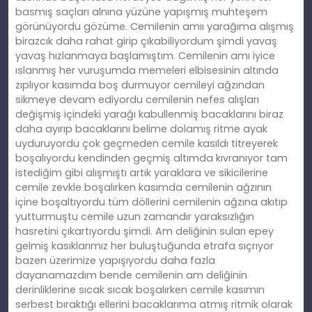
basmış saçları alnına yüzüne yapışmış muhteşem
görünüyordu gözüme. Cemilenin amıı yarağıma alışmış
birazcık daha rahat girip çıkabiliyordum şimdi yavaş
yavaş hızlanmaya başlamıştım. Cemilenin amı iyice
ıslanmış her vuruşumda memeleri elbisesinin altında
zıplıyor kasımda boş durmuyor cemileyi ağzından
sikmeye devam ediyordu cemilenin nefes alışları
değişmiş içindeki yarağı kabullenmiş bacaklarını biraz
daha ayırıp bacaklarını belime dolamış ritme ayak
uyduruyordu çok geçmeden cemile kasıldı titreyerek
boşalıyordu kendinden geçmiş altımda kıvranıyor tam
istediğim gibi alışmıştı artık yaraklara ve sikicilerine
cemile zevkle boşalırken kasımda cemilenin ağzının
içine boşaltıyordu tüm döllerini cemilenin ağzına akıtıp
yutturmuştu cemile uzun zamandır yaraksızlığın
hasretini çıkartıyordu şimdi. Am deliğinin suları epey
gelmiş kasıklarımız her buluştuğunda etrafa sıçrıyor
bazen üzerimize yapışıyordu daha fazla
dayanamazdım bende cemilenin am deliğinin
derinliklerine sıcak sıcak boşalırken cemile kasımın
serbest bıraktığı ellerini bacaklarıma atmış ritmik olarak