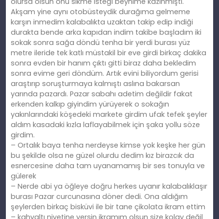
olursa olsun onu sikme isteği beynime kazınmıştı.
Akşam yine aynı otobüsteydik durağıma gelmeme
karşın inmedim kalabalıkta uzaktan takip edip indiği
durakta bende arka kapıdan indim takibe başladım iki
sokak sonra sağa döndü tenha bir yerdi burası yüz
metre ileride tek katlı müstakil bir eve girdi birkaç dakika
sonra evden bir hanım çıktı gitti biraz daha bekledim
sonra evime geri döndüm. Artık evini biliyordum gerisi
araştırıp soruşturmaya kalmıştı aslına bakarsan
yarında pazardı. Pazar sabahı adetim değildir fakat
erkenden kalkıp giyindim yürüyerek o sokağın
yakınlarındaki köşedeki markete girdim ufak tefek şeyler
aldım kasadaki kızla laflayabilmek için şaka yollu söze
girdim.
– Ortalık baya tenha nerdeyse kimse yok keşke her gün
bu şekilde olsa ne güzel olurdu dedim kız birazcık da
esnercesine daha tam uyanamamış bir ses tonuyla ve
gülerek
– Nerde abi ya öğleye doğru herkes uyanır kalabalıklaşır
burası Pazar curcunasına döner dedi. Ona aldığım
şeylerden birkaç bisküvi ile bir tane çikolata ikram ettim
– kahvaltı niyetine yersin ikramım olsun size kolay değil