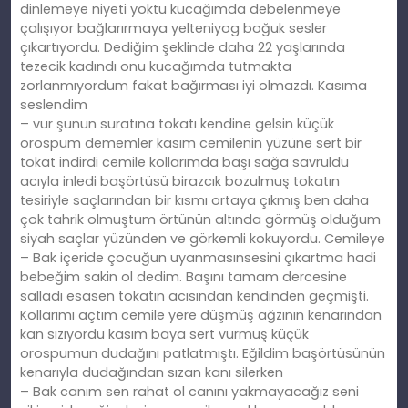
dinlemeye niyeti yoktu kucağımda debelenmeye
çalışıyor bağlarırmaya yelteniyog boğuk sesler
çıkartıyordu. Dediğim şeklinde daha 22 yaşlarında
tezecik kadındı onu kucağımda tutmakta
zorlanmıyordum fakat bağırması iyi olmazdı. Kasıma
seslendim
– vur şunun suratına tokatı kendine gelsin küçük
orospum dememler kasım cemilenin yüzüne sert bir
tokat indirdi cemile kollarımda başı sağa savruldu
acıyla inledi başörtüsü birazcık bozulmuş tokatın
tesiriyle saçlarından bir kısmı ortaya çıkmış ben daha
çok tahrik olmuştum örtünün altında görmüş olduğum
siyah saçlar yüzünden ve görkemli kokuyordu. Cemileye
– Bak içeride çocuğun uyanmasınsesini çıkartma hadi
bebeğim sakin ol dedim. Başını tamam dercesine
salladı esasen tokatın acısından kendinden geçmişti.
Kollarımı açtım cemile yere düşmüş ağzının kenarından
kan sızıyordu kasım baya sert vurmuş küçük
orospumun dudağını patlatmıştı. Eğildim başörtüsünün
kenarıyla dudağından sızan kanı silerken
– Bak canım sen rahat ol canını yakmayacağız seni