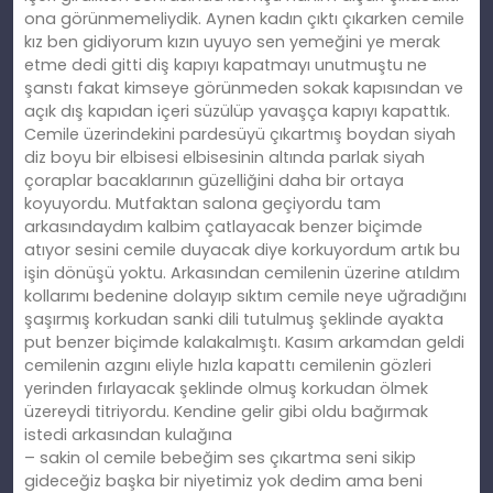
ona görünmemeliydik. Aynen kadın çıktı çıkarken cemile
kız ben gidiyorum kızın uyuyo sen yemeğini ye merak
etme dedi gitti diş kapıyı kapatmayı unutmuştu ne
şanstı fakat kimseye görünmeden sokak kapısından ve
açık dış kapıdan içeri süzülüp yavaşça kapıyı kapattık.
Cemile üzerindekini pardesüyü çıkartmış boydan siyah
diz boyu bir elbisesi elbisesinin altında parlak siyah
çoraplar bacaklarının güzelliğini daha bir ortaya
koyuyordu. Mutfaktan salona geçiyordu tam
arkasındaydım kalbim çatlayacak benzer biçimde
atıyor sesini cemile duyacak diye korkuyordum artık bu
işin dönüşü yoktu. Arkasından cemilenin üzerine atıldım
kollarımı bedenine dolayıp sıktım cemile neye uğradığını
şaşırmış korkudan sanki dili tutulmuş şeklinde ayakta
put benzer biçimde kalakalmıştı. Kasım arkamdan geldi
cemilenin azgını eliyle hızla kapattı cemilenin gözleri
yerinden fırlayacak şeklinde olmuş korkudan ölmek
üzereydi titriyordu. Kendine gelir gibi oldu bağırmak
istedi arkasından kulağına
– sakin ol cemile bebeğim ses çıkartma seni sikip
gideceğiz başka bir niyetimiz yok dedim ama beni