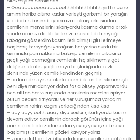
bırakmıştım cemileden
– Ooooooooooooooooohhhhhhhhhhhhh yırttın gene
amımı harika altına kadar yerleşti görkemli bir yarağın
var derken kasımda yanımıza gelmiş arkasından
cemilenin memelerini sıktırıyordu kasıma durma ortak
sende aramıza katıl dedım ve masadaki tereyağı
tabağını gösterdim kasım iletiı almıştı gitti erimeye
başlamış tereyağını yarağının her yerine sürdü bir
kısmınıda parmaklarına bulayıp cemilenin arkasına
geçti yağlı parmağını cemilenin hiç sikilmemiş göt
deliğinin etrafını yağlamaya başladığında zevk
denizinde yüzen cemlie kendinden geçmiş
– ordan sikmeyin noolur kocam bile ordan sikmemişti
beni diye mırıldanıyor daha fazla birşey yapamıyordu
ben alttan her vuruşumda cemilenin memleri zıplıyor
bütün bedeni titriyordu ve her vuruşumda yarağım
cemilenin rahim azgını zorladığından kısa kısa
– aay aayy oohh aaay diye sesler çıkartıyordu kasım
devam ediyor cemilenin daracık götünün içine yağlı
parmağını fazla zorlamadan yavaş yavaş sokmaya
başlamıştı cemilenin gözleri kayıyor yalnız
– yapma lütfen diyebiliyordu kasım cemilenin götüne iki