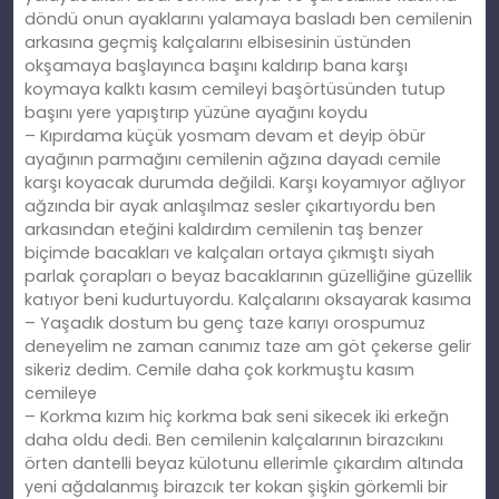
döndü onun ayaklarını yalamaya basladı ben cemilenin
arkasına geçmiş kalçalarını elbisesinin üstünden
okşamaya başlayınca başını kaldırıp bana karşı
koymaya kalktı kasım cemileyi başörtüsünden tutup
başını yere yapıştırıp yüzüne ayağını koydu
– Kıpırdama küçük yosmam devam et deyip öbür
ayağının parmağını cemilenin ağzına dayadı cemile
karşı koyacak durumda değildi. Karşı koyamıyor ağlıyor
ağzında bir ayak anlaşılmaz sesler çıkartıyordu ben
arkasından eteğini kaldırdım cemilenin taş benzer
biçimde bacakları ve kalçaları ortaya çıkmıştı siyah
parlak çorapları o beyaz bacaklarının güzelliğine güzellik
katıyor beni kudurtuyordu. Kalçalarını oksayarak kasıma
– Yaşadık dostum bu genç taze karıyı orospumuz
deneyelim ne zaman canımız taze am göt çekerse gelir
sikeriz dedim. Cemile daha çok korkmuştu kasım
cemileye
– Korkma kızım hiç korkma bak seni sikecek iki erkeğn
daha oldu dedi. Ben cemilenin kalçalarının birazcıkını
örten dantelli beyaz külotunu ellerimle çıkardım altında
yeni ağdalanmış birazcık ter kokan şişkin görkemli bir