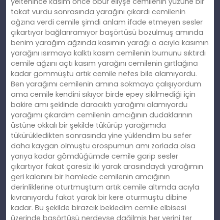
yeltenince kasım önce öbür eliyşe cemilenin yüzüne bir
tokat vurdu sonrasında yarağını çıkardı cemilenin
ağzına verdi cemile şimdi anlam ifade etmeyen sesler
çıkartıyor bağlarıramıyor başörtüsü bozulmuş amında
benim yarağım ağzında kasımın yarağı o acıyla kasımın
yarağını ısırmaya kalktı kasım cemilenin burnunu sıktırdı
cemile ağzını açtı kasım yarağını cemilenin gırtlağına
kadar gömmüştü artık cemile nefes bile alamıyordu.
Ben yarağımı cemilenin amına sokmaya çalışıyordum
ama cemile kendini sıkıyor birde epey sikilmediği için
bakire amı şeklinde daracıktı yarağımı alamıyordu
yarağımı çıkardım cemilenin amcığının dudaklarının
üstüne okkalı bir şekilde tükürüp yarağımıda
tükürükledikten sonrasında yine yüklendim bu sefer
daha kaygan olmuştu orospumun amı zorlada olsa
yarıya kadar gömdüğümde cemile garip sesler
çıkartıyor fakat çaresiz iki yarak arasındaydı yarağımın
geri kalanını bir hamlede cemilenin amcığının
derinliklerine oturtmuştum artık cemile altımda acıyla
kıvranıyordu fakat yarak bir kere oturmuştu dibine
kadar. Bu şekilde birazcık bekledim cemile elbisesi
üzerinde başörtüsü nerdeyse dağilmiş her yerini ter