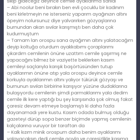
sikip gideceğiz deyince cemile ayaklarıma sarıldı
– Abi noolur beni bırakın ben evli çocuklu bir kadınım
beni kirletmeyin ne isterseniz yaparım ayağınızın altını
öpeyim nolursunuz diye yalvarırken gözyaşlarına
burnundan akan sıvılar karışmıştı ben daha çok
kudurmuştum
– Tamam lan orospu sana ayağımın altını yalatacağım
deyip koltuğa oturdum ayakkabımı çoraplarımı
çıkardım cemilenin önüne uzattım cemile şaşırmış ne
yapacağını bilmez bir vaziyette beklerken kasım
cemileyi saçlarıyla karışık başörtüsünden tutup
ayaklarımın önüne atıp yala orospu deyince cemile
korkuyla ayaklarımın altını yalıyor tükürük gözyaşı ve
burnunun sıvıları birbirine karışıyor yüzüne dudaklarına
bulaşıyordu cemilenin şimdi parmaklarımı yala dedim
cemile ilk kere yaptığı bu şey karşısında şok olmuş fakat
çaresiz devam etmeye başlamıştı ki daha fazla
dayanamadı yere kustu. Kasım odada bulmuş olduğu
gazeteyi dürüp sopa benzer biçimde yapmış cemilenin
kalçalarına vuruyor bir taraftan da
– Kalk kızım minik orospum daha benim ayaklarımı
yalayacaksın dedi cemile acıyla ve çaresizlikle kasıma