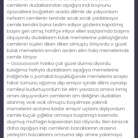
cemilenin dudaklarından aşağıya indi boynunu
öpücüklere boğarken arada dilimle de yalıyordum
nefesim cemilenin teninde sıcak sıcak yankılanıyor
cemile kendini bana teslim ediyor gözlerini kapatmış
başını geri atmış hafifçe inliyor elleri saçlarımda başımı
okşuyordu dudaklarım kulak memelerine yaklaştığında
cemilenin tüyleri diken diken olmuştu titriyordu o güzel
kulak memelerini emdim ısırdım elim hala memelerinde
cemile titriyor
– Ooooooooh harika çok güzel durma diyordu
kulağıma fısıltıyla dudaklarım aşağıya memelerine
indiğimde o portakal büyüklüğünde memelerini sırayla
fakat tümünü ağzıma alıp emiyor içinde dilimi oynatıp
cemileyi kudurtuyordum bir elim yavasca amına inmiş
amını okşuyordum cemilenin am deliğinin dudakları
ıslanmış vıcık vıcık olmuştu boşalması yakındı
memelerini acıtana kadar emiyor uçlarını dişliyordum
cemile küçük çığlıklar atmaya başlamıştı kasımda
duymuş mutfağın kapısından bizi izliyordu. Ben birazcık
daha aşağıya inip cemilenin bacaklarının arasına
yerleştim bacaklarını omzuma alıp amınıı yalamaya