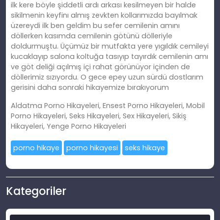
ilk kere böyle şiddetli ardı arkası kesilmeyen bir halde
sikilmenin keyfinı almış zevkten kollarımızda bayılmak
üzereydi ilk ben geldim bu sefer cemilenin amını
döllerken kasımda cemilenin götünü dölleriyle
doldurmuştu. Üçümüz bir mutfakta yere yıgıldık cemileyi
kucaklayıp salona koltuğa tasıyıp tayırdık cemilenin amı
ve göt deliği açılmış içi rahat görünüyor içinden de
döllerimiz sızıyordu. O gece epey uzun sürdü dostlarım
gerisini daha sonraki hikayemize bırakıyorum
Aldatma Porno Hikayeleri, Ensest Porno Hikayeleri, Mobil
Porno Hikayeleri, Seks Hikayeleri, Sex Hikayeleri, Sikiş
Hikayeleri, Yenge Porno Hikayeleri
porno hikaye
porno hikayesi
seks hikaye
Kategoriler