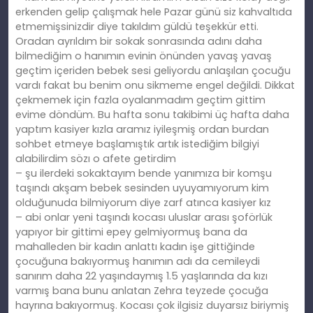
erkenden gelip çalışmak hele Pazar günü siz kahvaltıda
etmemişsinizdir diye takıldım güldü teşekkür etti.
Oradan ayrıldım bir sokak sonrasında adını daha
bilmediğim o hanımın evinin önünden yavaş yavaş
geçtim içeriden bebek sesi geliyordu anlaşılan çocuğu
vardı fakat bu benim onu sikmeme engel değildi. Dikkat
çekmemek için fazla oyalanmadım geçtim gittim
evime döndüm. Bu hafta sonu takibimi üç hafta daha
yaptım kasiyer kızla aramız iyileşmiş ordan burdan
sohbet etmeye başlamıştık artık istediğim bilgiyi
alabilirdim sözı o afete getirdim
– şu ilerdeki sokaktayım bende yanımıza bir komşu
taşındı akşam bebek sesinden uyuyamıyorum kim
olduğunuda bilmiyorum diye zarf atınca kasiyer kız
– abi onlar yeni taşındı kocası uluslar arası şoförlük
yapıyor bir gittimi epey gelmiyormuş bana da
mahalleden bir kadın anlattı kadın işe gittiğinde
çocuğuna bakıyormuş hanımın adı da cemileydi
sanırım daha 22 yaşındaymış 1.5 yaşlarında da kızı
varmış bana bunu anlatan Zehra teyzede çocuğa
hayrına bakıyormuş. Kocası çok ilgisiz duyarsız biriymiş