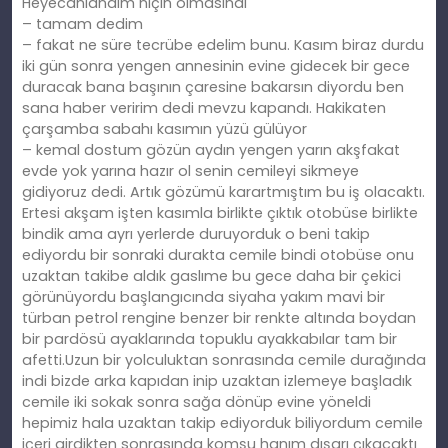
Heyecanlandım niçin olmasındı
– tamam dedim
– fakat ne süre tecrübe edelim bunu. Kasım biraz durdu
iki gün sonra yengen annesinin evine gidecek bir gece
duracak bana başının çaresine bakarsın diyordu ben
sana haber veririm dedi mevzu kapandı. Hakikaten
çarşamba sabahı kasımın yüzü gülüyor
– kemal dostum gözün aydın yengen yarın akşfakat
evde yok yarına hazır ol senin cemileyi sikmeye
gidiyoruz dedi. Artık gözümü karartmıştım bu iş olacaktı.
Ertesi akşam işten kasımla birlikte çıktık otobüse birlikte
bindik ama ayrı yerlerde duruyorduk o beni takip
ediyordu bir sonraki durakta cemile bindi otobüse onu
uzaktan takibe aldık gaslıme bu gece daha bir çekici
görünüyordu başlangıcında siyaha yakım mavi bir
türban petrol rengine benzer bir renkte altında boydan
bir pardösü ayaklarında topuklu ayakkabılar tam bir
afetti.Uzun bir yolculuktan sonrasında cemile durağında
indi bizde arka kapıdan inip uzaktan izlemeye başladık
cemile iki sokak sonra sağa dönüp evine yöneldi
hepimiz hala uzaktan takip ediyorduk biliyordum cemile
içeri girdikten sonrasında komşu hanım dışarı çıkacaktı