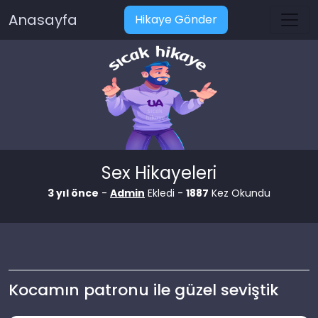
Anasayfa
Hikaye Gönder
Sex Hikayeleri
3 yıl önce
-
Admin
Ekledi -
1887
Kez Okundu
Kocamın patronu ile güzel seviştik