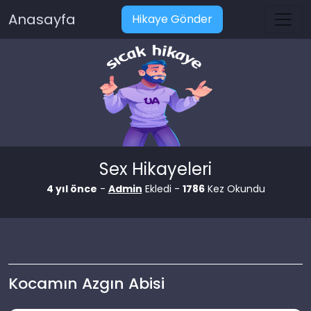
Anasayfa
Hikaye Gönder
Sex Hikayeleri
4 yıl önce
-
Admin
Ekledi -
1786
Kez Okundu
Kocamın Azgın Abisi