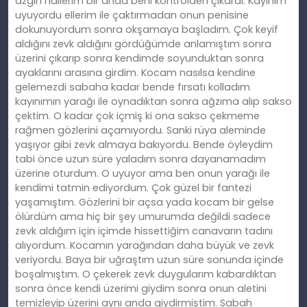
azgın hallerim bir anda beni kontrolden çıkardı. Kayınım
uyuyordu ellerim ile çaktırmadan onun penisine
dokunuyordum sonra okşamaya başladım. Çok keyif
aldığını zevk aldığını gördüğümde anlamıştım sonra
üzerini çıkarıp sonra kendimde soyunduktan sonra
ayaklarını arasına girdim. Kocam nasılsa kendine
gelemezdi sabaha kadar bende fırsatı kolladım
kayınımın yarağı ile oynadıktan sonra ağzıma alıp sakso
çektim. O kadar çok içmiş ki ona sakso çekmeme
rağmen gözlerini açamıyordu. Sanki rüya aleminde
yaşıyor gibi zevk almaya bakıyordu. Bende öyleydim
tabi önce uzun süre yaladım sonra dayanamadım
üzerine oturdum. O uyuyor ama ben onun yarağı ile
kendimi tatmin ediyordum. Çok güzel bir fantezi
yaşamıştım. Gözlerini bir açsa yada kocam bir gelse
ölürdüm ama hiç bir şey umurumda değildi sadece
zevk aldığım için içimde hissettiğim canavarın tadını
alıyordum. Kocamın yarağından daha büyük ve zevk
veriyordu. Baya bir uğraştım uzun süre sonunda içinde
boşalmıştım. O çekerek zevk duygularım kabardıktan
sonra önce kendi üzerimi giydim sonra onun aletini
temizleyip üzerini aynı anda giydirmiştim. Sabah