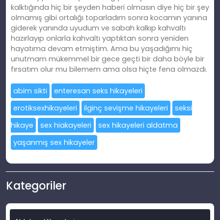
kalktığında hiç bir şeyden haberi olmasın diye hiç bir şey
olmamış gibi ortalığı toparladım sonra kocamın yanına
giderek yanında uyudum ve sabah kalkıp kahvaltı
hazırlayıp onlarla kahvaltı yaptıktan sonra yeniden
hayatıma devam etmiştim. Ama bu yaşadığımı hiç
unutmam mükemmel bir gece geçti bir daha böyle bir
fırsatım olur mu bilemem ama olsa hiçte fena olmazdı.
abim sikti
enteresan seks hikayeleri
erotiksexhikayeleri
ilginç sevişme hikayeleri
seksi
hikaye
sex hiakayeleri
sex hikayeleri aldatma
yaşanmış sex hikayeler
Kategoriler