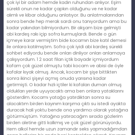
çok iyi bir adam hemde kadın ruhundan anlıyor. Eşim
sürekli onun ne kadar çapkın olduğunu ve ne kadar
alımlı ve kibar olduğunu anlatıyor. Bu anlatmalarından
sonra bende hep merak sardı onu tanıyordum ama bu
kadar yakından bilmiyordum. Bir akşam bize gelmişti
abi kardeş rakı içip sofra kurmuşlardı. Bende o gün
içmeye karar vermiştim bide kocamın bize katıl demesi
ile onlara katılmıştım. Sofra çok iyidi abi kardeş sürekli
sohbet ediyordu bende onları dinliyor onları anlamaya
çalışıyordum. 1 2 saat filan içtik bayadır içmiyordum
kafam çok güzel olmuştu tabi kocam ve abisi de öyle
kafalar kıyak olmuş. Ancak, kocam bir şişe bittikten
sonra ikinci şişeyi açmış onuda yarısına kadar
getirmişti. O kadar hızlı içtiler ki kafaları duman olmuş
oldukları yerde uyuyacaktı ama ben onlara yataklarını
gösterdim. Kocamı yatağa yatırdıktan sonra su
alacaktım birden kayınım karşıma çıktı su istedi ayakta
duracak hali yoktu bende ona yardımcı olarak yatağına
götürmüştüm. Yatağına yatıracağım sırada gözlerim
birden aletine gitti kalkmış ve çok güzel görünüyordu.
Hem alkol hemde uzun zamandır seks yapmadığımdan