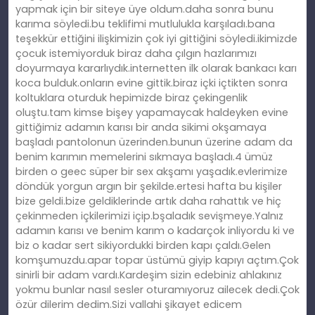
yapmak için bir siteye üye oldum.daha sonra bunu
karıma söyledi.bu teklifimi mutlulukla karşıladı.bana
teşekkür ettiğini ilişkimizin çok iyi gittiğini söyledi.ikimizde
çocuk istemiyorduk biraz daha çılgın hazlarımızı
doyurmaya kararlıydık.internetten ilk olarak bankacı karı
koca bulduk.onların evine gittik.biraz içki içtikten sonra
koltuklara oturduk hepimizde biraz çekingenlik
oluştu.tam kimse bişey yapamaycak haldeyken evine
gittiğimiz adamın karısı bir anda sikimi okşamaya
başladı pantolonun üzerinden.bunun üzerine adam da
benim karımın memelerini sıkmaya başladı.4 ümüz
birden o geec süper bir sex akşamı yaşadık.evlerimize
döndük yorgun argın bir şekilde.ertesi hafta bu kişiler
bize geldi.bize geldiklerinde artık daha rahattık ve hiç
çekinmeden içkilerimizi içip.bşaladık sevişmeye.Yalnız
adamın karısı ve benim karım o kadarçok inliyordu ki ve
biz o kadar sert sikiyordukki birden kapı çaldı.Gelen
komşumuzdu.apar topar üstümü giyip kapıyı açtım.Çok
sinirli bir adam vardı.Kardeşim sizin edebiniz ahlakınız
yokmu bunlar nasıl sesler oturamıyoruz ailecek dedi.Çok
özür dilerim dedim.Sizi vallahi şikayet edicem