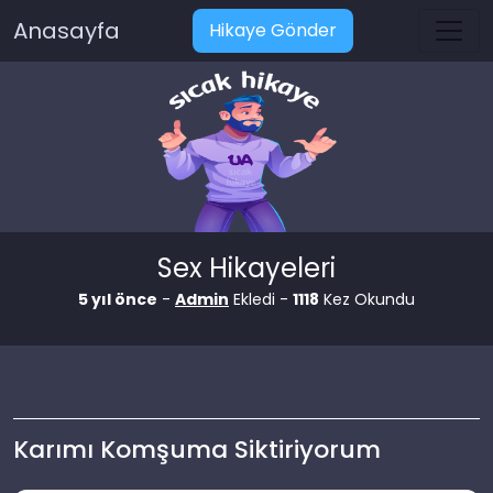
Anasayfa
Hikaye Gönder
Sex Hikayeleri
5 yıl önce
-
Admin
Ekledi -
1118
Kez Okundu
Karımı Komşuma Siktiriyorum