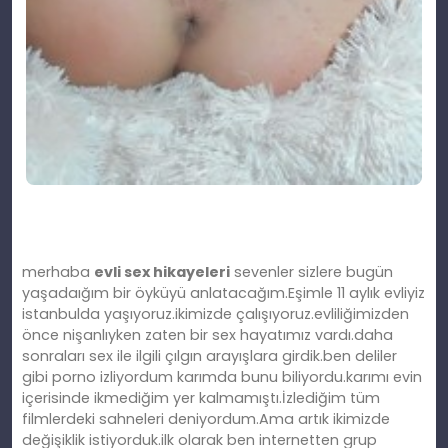
merhaba
evli sex hikayeleri
sevenler sizlere bugün
yaşadaığım bir öyküyü anlatacağım.Eşimle 11 aylık evliyiz
istanbulda yaşıyoruz.ikimizde çalışıyoruz.evliliğimizden
önce nişanlıyken zaten bir sex hayatımız vardı.daha
sonraları sex ile ilgili çılgın arayışlara girdik.ben deliler
gibi porno izliyordum karımda bunu biliyordu.karımı evin
içerisinde ikmediğim yer kalmamıştı.İzlediğim tüm
filmlerdeki sahneleri deniyordum.Ama artık ikimizde
değişiklik istiyorduk.ilk olarak ben internetten grup