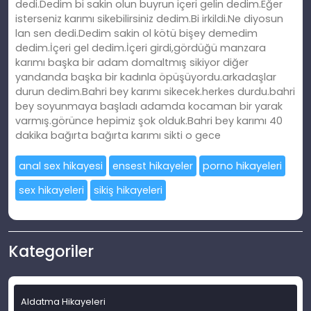
dedi.Dedim bi sakin olun buyrun içeri gelin dedim.Eğer
isterseniz karımı sikebilirsiniz dedim.Bi irkildi.Ne diyosun
lan sen dedi.Dedim sakin ol kötü bişey demedim
dedim.İçeri gel dedim.İçeri girdi,gördüğü manzara
karımı başka bir adam domaltmış sikiyor diğer
yandanda başka bir kadınla öpüşüyordu.arkadaşlar
durun dedim.Bahri bey karımı sikecek.herkes durdu.bahri
bey soyunmaya başladı adamda kocaman bir yarak
varmış.görünce hepimiz şok olduk.Bahri bey karımı 40
dakika bağırta bağırta karımı sikti o gece
anal sex hikayesi
ensest hikayeler
porno hikayeleri
sex hikayeleri
sikiş hikayeleri
Kategoriler
Aldatma Hikayeleri