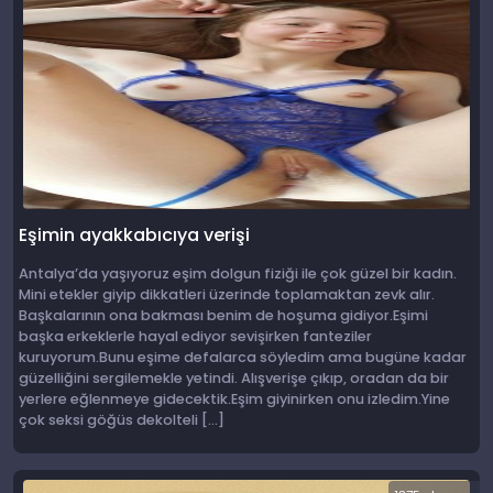
Eşimin ayakkabıcıya verişi
Antalya’da yaşıyoruz eşim dolgun fiziği ile çok güzel bir kadın.
Mini etekler giyip dikkatleri üzerinde toplamaktan zevk alır.
Başkalarının ona bakması benim de hoşuma gidiyor.Eşimi
başka erkeklerle hayal ediyor sevişirken fanteziler
kuruyorum.Bunu eşime defalarca söyledim ama bugüne kadar
güzelliğini sergilemekle yetindi. Alışverişe çıkıp, oradan da bir
yerlere eğlenmeye gidecektik.Eşim giyinirken onu izledim.Yine
çok seksi göğüs dekolteli […]