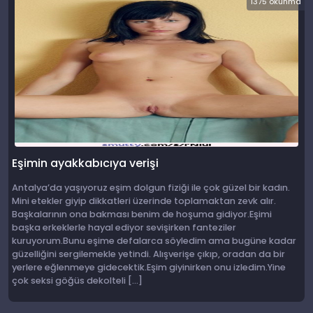
1375 okunma
Eşimin ayakkabıcıya verişi
Antalya’da yaşıyoruz eşim dolgun fiziği ile çok güzel bir kadın.
Mini etekler giyip dikkatleri üzerinde toplamaktan zevk alır.
Başkalarının ona bakması benim de hoşuma gidiyor.Eşimi
başka erkeklerle hayal ediyor sevişirken fanteziler
kuruyorum.Bunu eşime defalarca söyledim ama bugüne kadar
güzelliğini sergilemekle yetindi. Alışverişe çıkıp, oradan da bir
yerlere eğlenmeye gidecektik.Eşim giyinirken onu izledim.Yine
çok seksi göğüs dekolteli […]